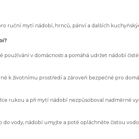
ro ruční mytí nádobí, hrnců, pánví a dalších kuchyňsk
bí?
é používání v domácnosti a pomáhá udržet nádobí čisté 
trné k životnímu prostředí a zároveň bezpečné pro domá
kožce rukou a při mytí nádobí nezpůsoboval nadměrné vy
do vody, nádobí umyjte a poté opláchněte čistou vodou