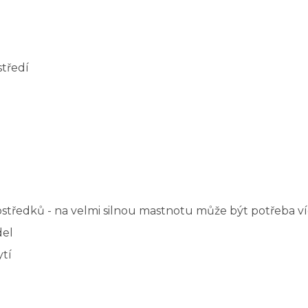
středí
středků - na velmi silnou mastnotu může být potřeba ví
del
tí