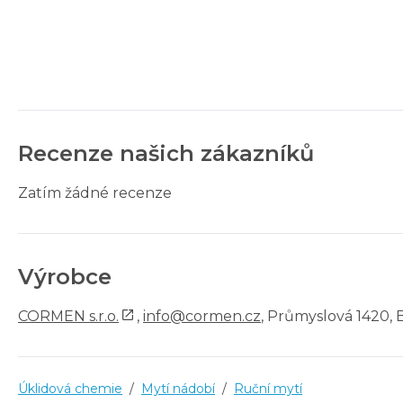
Recenze našich zákazníků
Zatím žádné recenze
Výrobce
CORMEN s.r.o.
,
info@cormen.cz
, Průmyslová 1420, 
Úklidová chemie
/
Mytí nádobí
/
Ruční mytí