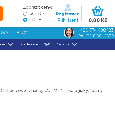
Zobrazit ceny:
bez DPH
Registrace
s DPH
0,00 Kč
Přihlášení
+420 774 488 123
DNA
BLOG
Po - Pá, 8:00 - 16:30
ena
Podle určení
Ostatní
50 ml od české značky CORMEN. Ekologický, šetrný,