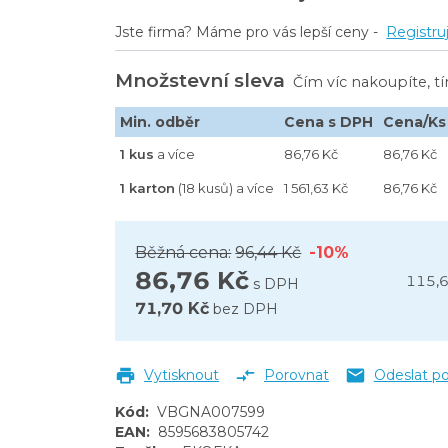
Jste firma? Máme pro vás lepší ceny -
Registru
Množstevní sleva
Čím víc nakoupíte, t
Min. odběr
Cena s DPH
Cena/Ks
1 kus
a více
86,76 Kč
86,76 Kč
1 karton
(18 kusů) a více
1 561,63 Kč
86,76 Kč
Běžná cena:
96,44 Kč
-10%
86,76 Kč
115,6
s DPH
71,70 Kč
bez DPH
Vytisknout
Porovnat
Odeslat p
Kód
:
VBGNA007599
EAN
:
8595683805742