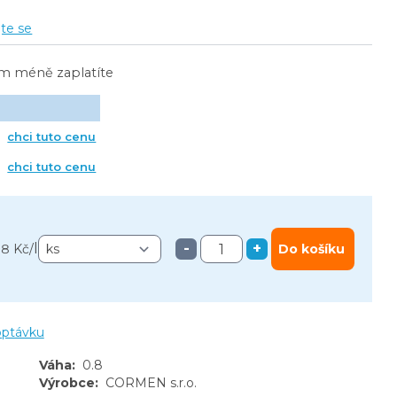
jte se
ím méně zaplatíte
chci tuto cenu
chci tuto cenu
l
-
+
8 Kč
/
Do košíku
optávku
Váha
:
0.8
Výrobce
:
CORMEN s.r.o.