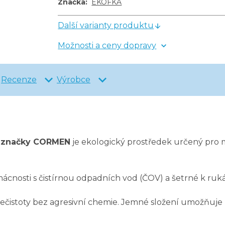
Značka
:
EKOFKA
Další varianty produktu
Možnosti a ceny dopravy
Recenze
Výrobce
é značky CORMEN
je ekologický prostředek určený pro 
ácnosti s čistírnou odpadních vod (ČOV) a šetrné k ruká
a nečistoty bez agresivní chemie. Jemné složení umožňuje