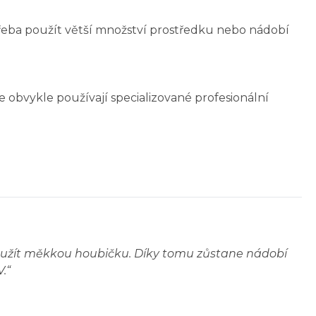
třeba použít větší množství prostředku nebo nádobí
 obvykle používají specializované profesionální
použít měkkou houbičku. Díky tomu zůstane nádobí
V.
“