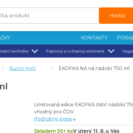
Hledat
ČKY
KONTAKTY
PORA
čisticí technika
Papírový a ochranný sortiment
Hygi
Ruční mytí
EKOFKA NA ná nádobí 750 ml
ml
Limitovaná edice EKOFKA čistič nádobí 7
vhodný pro ČOV.
Podrobný popis
Skladem 50+ ks
V úterý
11. 8.
u Vás