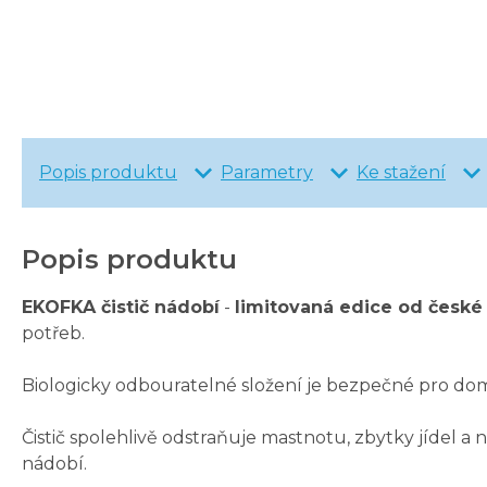
Popis produktu
Parametry
Ke stažení
Popis produktu
EKOFKA čistič nádobí
-
limitovaná edice od česk
potřeb.
Biologicky odbouratelné složení je bezpečné pro dom
Čistič spolehlivě odstraňuje mastnotu, zbytky jídel 
nádobí.