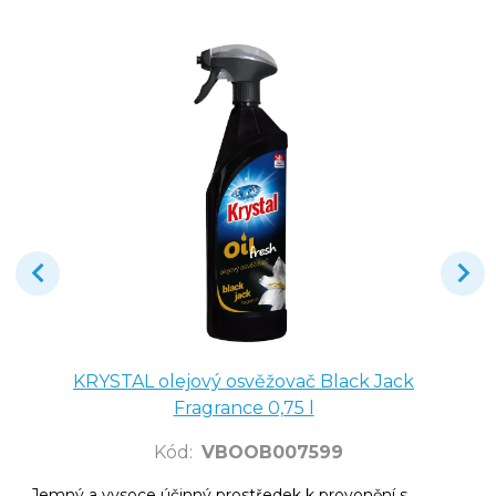
KRYSTAL olejový osvěžovač Black Jack
Fragrance 0,75 l
Kód
:
VBOOB007599
Jemný a vysoce účinný prostředek k provonění s