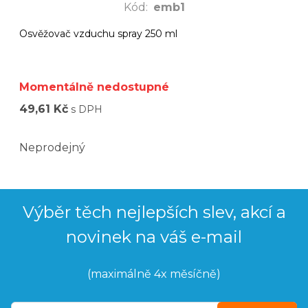
Kód
:
emb1
Osvěžovač vzduchu spray 250 ml
Momentálně nedostupné
49,61 Kč
s DPH
Neprodejný
Výběr těch nejlepších slev, akcí a
novinek na váš e-mail
(maximálně 4x měsíčně)