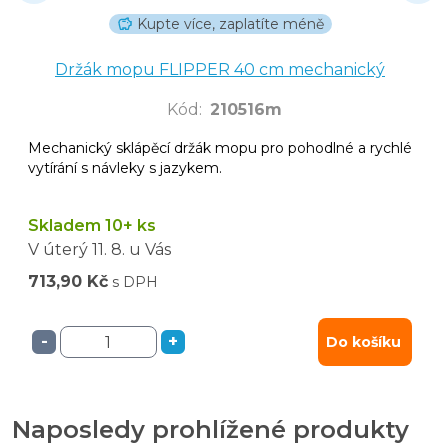
Kupte více, zaplatíte méně
Držák mopu FLIPPER 40 cm mechanický
Kód
:
210516m
Mechanický sklápěcí držák mopu pro pohodlné a rychlé
vytírání s návleky s jazykem.
Skladem 10+ ks
V úterý
11. 8.
u Vás
713,90 Kč
s DPH
-
+
Do košíku
Naposledy prohlížené produkty