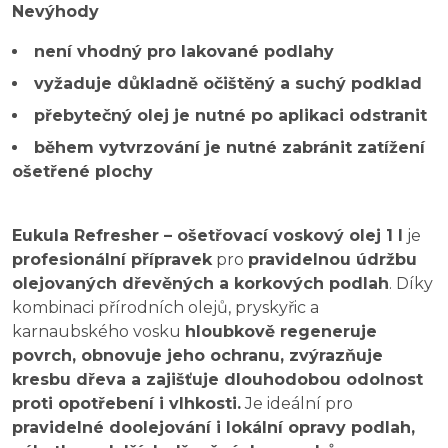
Nevýhody
není vhodný pro lakované podlahy
vyžaduje důkladně očištěný a suchý podklad
přebytečný olej je nutné po aplikaci odstranit
během vytvrzování je nutné zabránit zatížení
ošetřené plochy
Eukula Refresher – ošetřovací voskový olej 1 l
je
profesionální přípravek
pro
pravidelnou údržbu
olejovaných dřevěných a korkových podlah
. Díky
kombinaci přírodních olejů, pryskyřic a
karnaubského vosku
hloubkově regeneruje
povrch, obnovuje jeho ochranu, zvýrazňuje
kresbu dřeva a zajišťuje dlouhodobou odolnost
proti opotřebení i vlhkosti.
Je ideální pro
pravidelné doolejování i lokální opravy podlah,