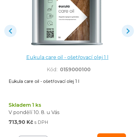
Eukula care oil - ošetřovací olej 1 l
Kód
:
0159000100
Eukula care oil - ošetřovací olej 1 l
Skladem 1 ks
V pondělí
10. 8.
u Vás
713,90 Kč
s DPH