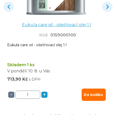
Eukula care oil - ošetřovací olej 1 l
Kód
:
0159000100
Eukula care oil - ošetřovací olej 1 l
Skladem 1 ks
V pondělí
10. 8.
u Vás
713,90 Kč
s DPH
-
+
Do košíku