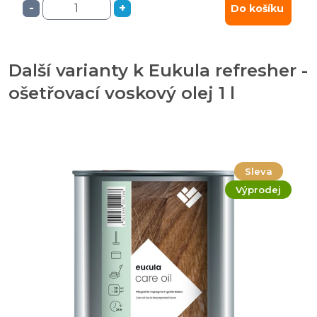
-
+
Do košíku
Další varianty k Eukula refresher -
ošetřovací voskový olej 1 l
Sleva
Výprodej