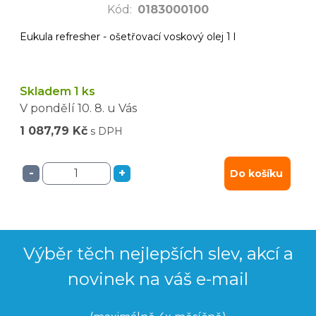
Kód
:
0183000100
Eukula refresher - ošetřovací voskový olej 1 l
Skladem 1 ks
V pondělí
10. 8.
u Vás
1 087,79 Kč
s DPH
-
+
Do košíku
Výběr těch nejlepších slev, akcí a
novinek na váš e-mail