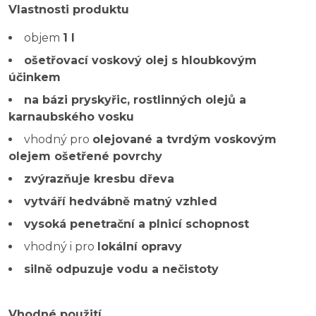
Vlastnosti produktu
objem
1 l
ošetřovací voskový olej s hloubkovým
účinkem
na bázi pryskyřic, rostlinných olejů a
karnaubského vosku
vhodný pro
olejované a tvrdým voskovým
olejem ošetřené povrchy
zvýrazňuje kresbu dřeva
vytváří hedvábně matný vzhled
vysoká penetrační a plnicí schopnost
vhodný i pro
lokální opravy
silně odpuzuje vodu a nečistoty
Vhodné použití