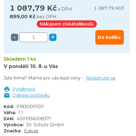
1 087,79 Kč
l
1 087,79 Kč
/
s DPH
899,00 Kč
bez DPH
Nákupem získáte
8
bodů
-
+
Do košíku
Skladem 1 ks
V pondělí
10. 8.
u Vás
Jste firma? Máme pro vás lepší ceny -
Registrujte se
Vytisknout
Odeslat poptávku
Kód
:
0183000100
Váha
:
1.1
EAN
:
4001936008371
Výrobce
:
Dr. Schutz GmbH
Značka
:
Eukula