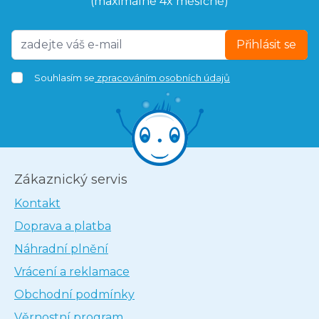
(maximálně 4x měsíčně)
Přihlásit se
Souhlasím se
zpracováním osobních údajů
Zákaznický servis
Kontakt
Doprava a platba
Náhradní plnění
Vrácení a reklamace
Obchodní podmínky
Věrnostní program