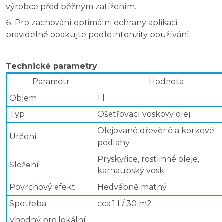
výrobce před běžným zatížením.
Pro zachování optimální ochrany aplikaci
pravidelně opakujte podle intenzity používání.
Technické parametry
Parametr
Hodnota
Objem
1 l
Typ
Ošetřovací voskový olej
Olejované dřevěné a korkové
Určení
podlahy
Pryskyřice, rostlinné oleje,
Složení
karnaubský vosk
Povrchový efekt
Hedvábně matný
Spotřeba
cca 1 l / 30 m2
Vhodný pro lokální