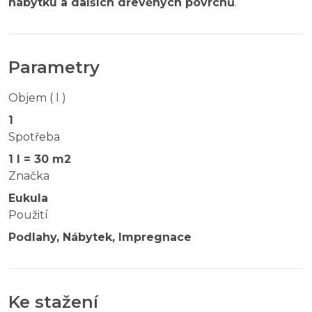
nábytku a dalších dřevěných povrchů
.
Parametry
Objem ( l )
1
Spotřeba
1 l = 30 m2
Značka
Eukula
Použití
Podlahy, Nábytek, Impregnace
Ke stažení