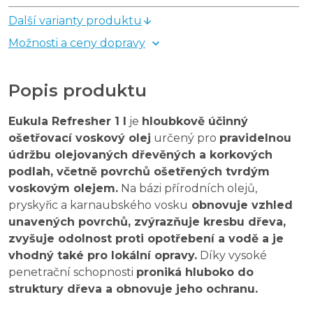
Další varianty produktu
Možnosti a ceny dopravy
Popis produktu
Eukula Refresher 1 l
je
hloubkově účinný
ošetřovací voskový olej
určený pro
pravidelnou
údržbu olejovaných dřevěných a korkových
podlah, včetně povrchů ošetřených tvrdým
voskovým olejem.
Na bázi přírodních olejů,
pryskyřic a karnaubského vosku
obnovuje vzhled
unavených povrchů, zvýrazňuje kresbu dřeva,
zvyšuje odolnost proti opotřebení a vodě a je
vhodný také pro lokální opravy.
Díky vysoké
penetrační schopnosti
proniká hluboko do
struktury dřeva a obnovuje jeho ochranu.