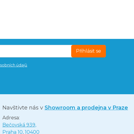
Přihlásit se
sobních údajů
Navštivte nás v
Showroom a prodejna v Praze
Adresa:
Bečovská 939,
Praha 10, 10400