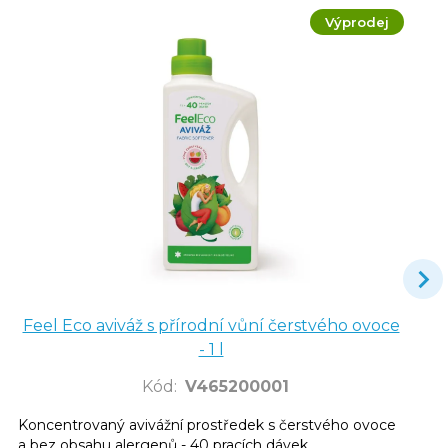
Výprodej
Feel Eco aviváž s přírodní vůní čerstvého ovoce
- 1 l
Kód
:
V465200001
Koncentrovaný avivážní prostředek s čerstvého ovoce
a bez obsahu alergenů - 40 pracích dávek