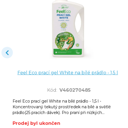
Feel Eco prací gel White na bílé prádlo - 1,5 l
Kód
:
V460270485
Feel Eco prací gel White na bílé prádlo - 1,5 l -
Koncentrovaný tekutý prostředek na bílé a světlé
prádlo(25 pracích dávek). Pro praní při nízkých
teplotách. Bez fosfátů.
Prodej byl ukončen