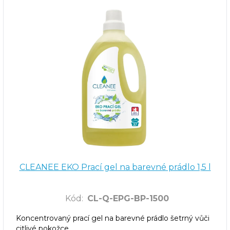
CLEANEE EKO Prací gel na barevné prádlo 1,5 l
Kód
:
CL-Q-EPG-BP-1500
Koncentrovaný prací gel na barevné prádlo šetrný vůči
citlivé pokožce.