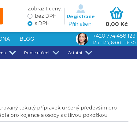
Zobrazit ceny:
bez DPH
Registrace
s DPH
0,00 Kč
Přihlášení
+420 774 488 123
DNA
BLOG
Po - Pá, 8:00 - 16:30
ena
Podle určení
Ostatní
rovaný tekutý přípravek určený především pro
ádla pro kojence a osoby s citlivou pokožkou.