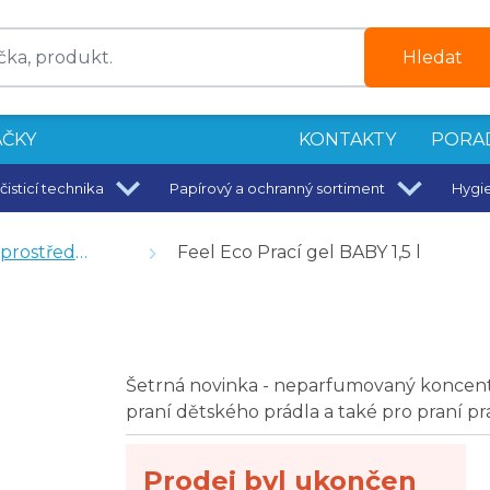
Hledat
ČKY
KONTAKTY
PORA
čisticí technika
Papírový a ochranný sortiment
Hygi
prostředky
Feel Eco Prací gel BABY 1,5 l
Šetrná novinka - neparfumovaný koncent
praní dětského prádla a také pro praní pr
Prodej byl ukončen