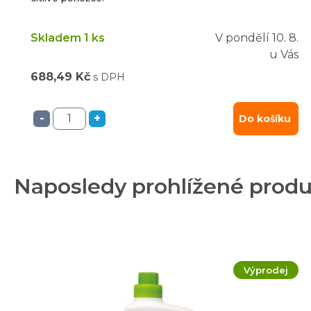
Skladem 1 ks
V pondělí
10. 8.
u Vás
688,49 Kč
s DPH
-
+
Do košíku
Naposledy prohlížené prod
Výprodej