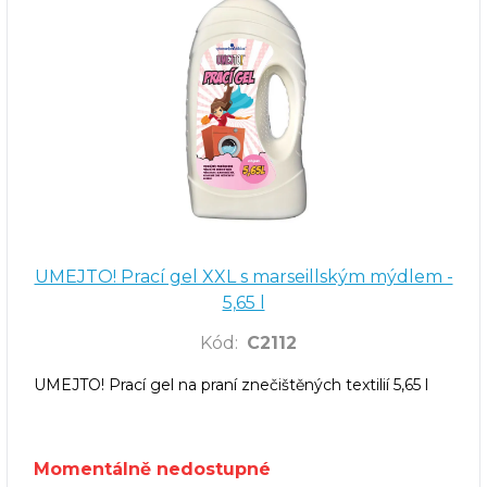
UMEJTO! Prací gel XXL s marseillským mýdlem -
5,65 l
Kód
:
C2112
UMEJTO! Prací gel na praní znečištěných textilií 5,65 l
Momentálně nedostupné