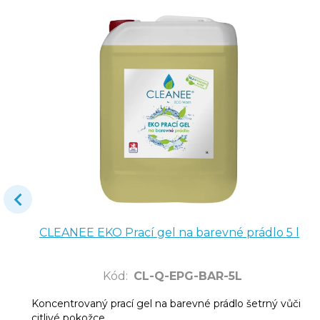
CLEANEE EKO Prací gel na barevné prádlo 5 l
Kód
:
CL-Q-EPG-BAR-5L
Koncentrovaný prací gel na barevné prádlo šetrný vůči
citlivé pokožce.