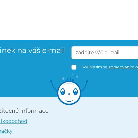
vinek na váš e-mail
Souhlasím se
zpracováním o
žitečné informace
elkoobchod
načky