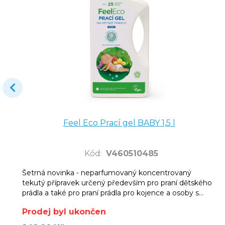
Feel Eco Prací gel BABY 1,5 l
Kód
:
V460510485
Šetrná novinka - neparfumovaný koncentrovaný
tekutý přípravek určený především pro praní dětského
prádla a také pro praní prádla pro kojence a osoby s
citlivou pokožkou.
Prodej byl ukončen