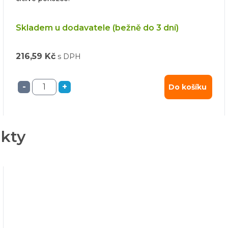
Skladem u dodavatele (bežně do 3 dní)
216,59 Kč
s DPH
-
+
Do košíku
ukty