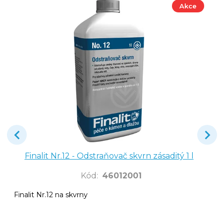
Akce
Finalit Nr.12 - Odstraňovač skvrn zásaditý 1 l
Kód
:
46012001
Finalit Nr.12 na skvrny