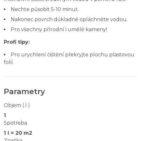
Nechte působit 5-10 minut.
Nakonec povrch důkladně opláchněte vodou.
Pro všechny přírodní i umělé kameny!
Profi tipy:
Pro urychlení čištění překryjte plochu plastovou
folií.
Parametry
Objem ( l )
1
Spotřeba
1 l = 20 m2
Značka