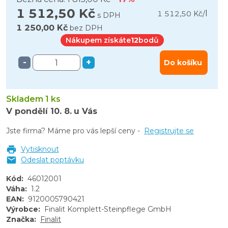
1 512,50 Kč
l
1 512,50 Kč
/
s DPH
1 250,00 Kč
bez DPH
Nákupem získáte
12
bodů
-
+
Do košíku
Skladem 1 ks
V pondělí
10. 8.
u Vás
Jste firma? Máme pro vás lepší ceny -
Registrujte se
Vytisknout
Odeslat poptávku
Kód
:
46012001
Váha
:
1.2
EAN
:
9120005790421
Výrobce
:
Finalit Komplett-Steinpflege GmbH
Značka
:
Finalit