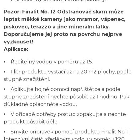
Pozor: Finalit No. 12 Odstraňovač skvrn může
leptat měkké kameny jako mramor, vápenec,
pískovec, terazzo a jiné minerální látky.
Doporučujeme jej proto na povrchu nejprve
vyzkoušet!
Aplikace:
Ředitelný vodou v poměru až 1:5.
1 litr produktu vystačí až na 20 m2 plochy, podle
stupně znečištění.
Aplikujte hojně pomocí např. štětce a podle
stupně znečištění nechte působit až 1 hodinu. Pak
důkladně opláchněte vodou.
V případě potřeby postup zopakujte a nechte
produkt působit déle.
Smyjte přípravek pomocí produktu Finalit No. 1
Intenzívní čistič, zředěným vodou v poměru 1:20.