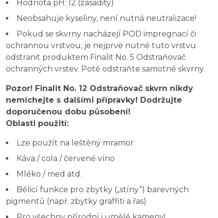
Hodnota pH: 12 (zásaditý)
Neobsahuje kyseliny, není nutná neutralizace!
Pokud se skvrny nacházejí POD impregnací či
ochrannou vrstvou, je nejprve nutné tuto vrstvu
odstranit produktem Finalit No. 5 Odstraňovač
ochranných vrstev. Poté odstraňte samotné skvrny.
Pozor! Finalit No. 12 Odstraňovač skvrn nikdy
nemíchejte s dalšími přípravky! Dodržujte
doporučenou dobu působení!
Oblasti použití:
Lze použít na leštěný mramor
Káva / cola / červené víno
Mléko / med atd.
Bělicí funkce pro zbytky („stíny“) barevných
pigmentů (např. zbytky graffiti a řas)
Pro všechny přírodní i umělé kameny!