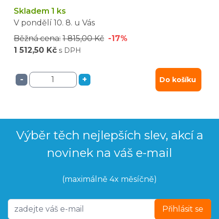
Skladem 1 ks
V pondělí
10. 8.
u Vás
Běžná cena:
1 815,00 Kč
-17%
1 512,50 Kč
s DPH
-
+
Do košíku
Výběr těch nejlepších slev, akcí a
novinek na váš e-mail
(maximálně 4x měsíčně)
Přihlásit se