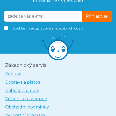
(maximálně 4x měsíčně)
Přihlásit se
Souhlasím se
zpracováním osobních údajů
Zákaznický servis
Kontakt
Doprava a platba
Náhradní plnění
Vrácení a reklamace
Obchodní podmínky
Věrnostní program