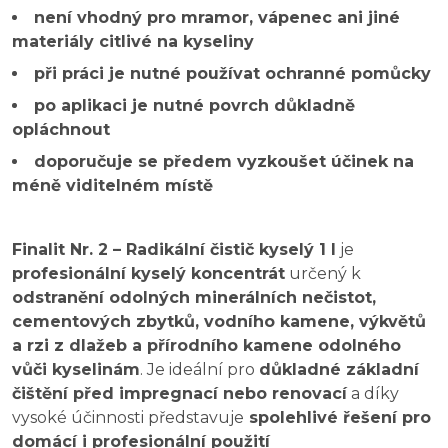
není vhodný pro mramor, vápenec ani jiné
materiály citlivé na kyseliny
při práci je nutné používat ochranné pomůcky
po aplikaci je nutné povrch důkladně
opláchnout
doporučuje se předem vyzkoušet účinek na
méně viditelném místě
Finalit Nr. 2 – Radikální čistič kyselý 1 l
je
profesionální kyselý koncentrát
určený k
odstranění odolných minerálních nečistot,
cementových zbytků, vodního kamene, výkvětů
a rzi z dlažeb a přírodního kamene odolného
vůči kyselinám
. Je ideální pro
důkladné základní
čištění před impregnací nebo renovací
a díky
vysoké účinnosti představuje
spolehlivé řešení pro
domácí i profesionální použití