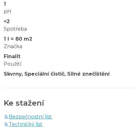
1
pH
<2
Spotřeba
1 l = 80 m2
Značka
Finalit
Použití
Skvrny, Speciální čistič, Silné znečištění
Ke stažení
Bezpečnostní list
Technický list