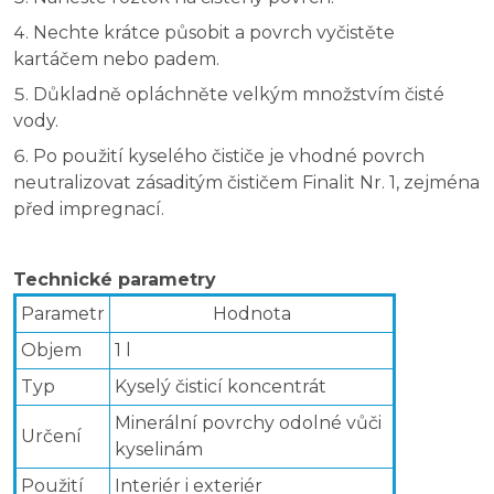
Nechte krátce působit a povrch vyčistěte
kartáčem nebo padem.
Důkladně opláchněte velkým množstvím čisté
vody.
Po použití kyselého čističe je vhodné povrch
neutralizovat zásaditým čističem Finalit Nr. 1, zejména
před impregnací.
Technické parametry
Parametr
Hodnota
Objem
1 l
Typ
Kyselý čisticí koncentrát
Minerální povrchy odolné vůči
Určení
kyselinám
Použití
Interiér i exteriér