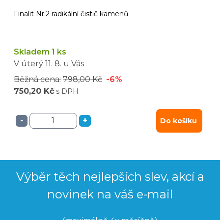
Finalit Nr.2 radikální čistič kamenů
Skladem 1 ks
V úterý
11. 8.
u Vás
Běžná cena:
798,00 Kč
-6%
750,20 Kč
s DPH
-
+
Do košíku
Výběr těch nejlepších slev, akcí a
novinek na váš e-mail