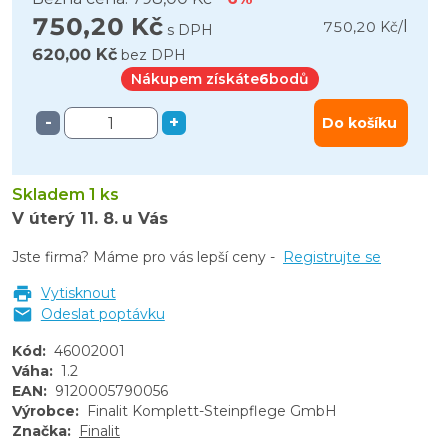
750,20 Kč
l
750,20 Kč
/
s DPH
620,00 Kč
bez DPH
Nákupem získáte
6
bodů
-
+
Do košíku
Skladem 1 ks
V úterý
11. 8.
u Vás
Jste firma? Máme pro vás lepší ceny -
Registrujte se
Vytisknout
Odeslat poptávku
Kód
:
46002001
Váha
:
1.2
EAN
:
9120005790056
Výrobce
:
Finalit Komplett-Steinpflege GmbH
Značka
:
Finalit