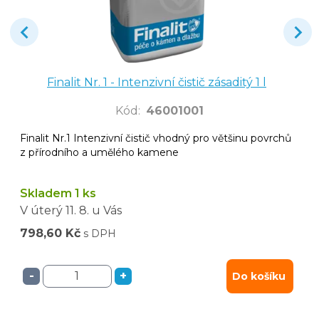
Finalit Nr. 1 - Intenzivní čistič zásaditý 1 l
Kód
:
46001001
Finalit Nr.1 Intenzivní čistič vhodný pro většinu povrchů
z přírodního a umělého kamene
Skladem 1 ks
V úterý
11. 8.
u Vás
798,60 Kč
s DPH
-
+
Do košíku