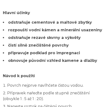
Hlavní účinky
odstraňuje cementové a maltové zbytky
rozpouští vodní kámen a minerální usazeniny
odstraňuje rezavé skvrny a výkvěty
čistí silně znečištěné povrchy
připravuje podklad pro impregnaci
obnovuje původní vzhled kamene a dlažby
Návod k použití
Povrch nejprve navlhčete čistou vodou.
Přípravek nařeďte podle stupně znečištění
(obvykle 1 : 5 až 1 : 20).
Naneste roztok na čištěný povrch.