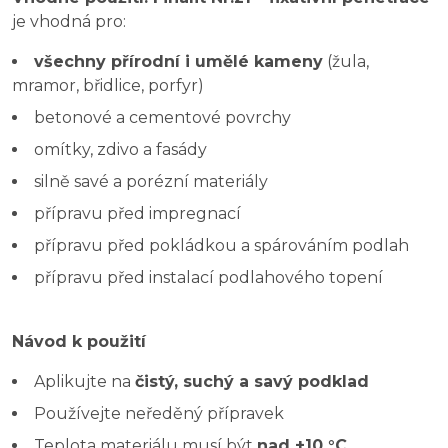
je vhodná pro:
všechny přírodní i umělé kameny
(žula,
mramor, břidlice, porfyr)
betonové a cementové povrchy
omítky, zdivo a fasády
silně savé a porézní materiály
přípravu před impregnací
přípravu před pokládkou a spárováním podlah
přípravu před instalací podlahového topení
Návod k použití
Aplikujte na
čistý, suchý a savý podklad
Používejte neředěný přípravek
Teplota materiálu musí být
nad +10 °C