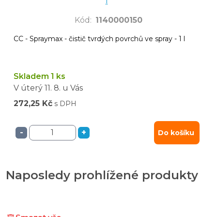
l
Kód
:
1140000150
CC - Spraymax - čistič tvrdých povrchů ve spray - 1 l
Skladem 1 ks
V úterý
11. 8.
u Vás
272,25 Kč
s DPH
-
+
Do košíku
Naposledy prohlížené produkty