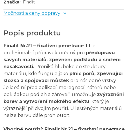
Značka
:
Finalit
Možnosti a ceny dopravy
Popis produktu
Finalit Nr.21 – fixativní penetrace 1 l
je
profesionální přípravek určený pro
předúpravu
savých materiálů, zpevnění podkladu a snížení
nasákavosti.
Proniká hluboko do struktury
materiálu, kde funguje jako
plnič pórů, zpevňující
složka a spojovací můstek
pro následné vrstvy.
Je ideální před aplikací impregnací, nátěrů nebo
pokládkou podlah a zároveň umožňuje
zvýraznění
barev a vytvoření mokrého efektu
, který je
výraznější při dvojím použití. U leštěných materiálů
nelze barvu dále prohloubit.
Vhodné použití: Finalit Nr.21 – fixativní penetrace