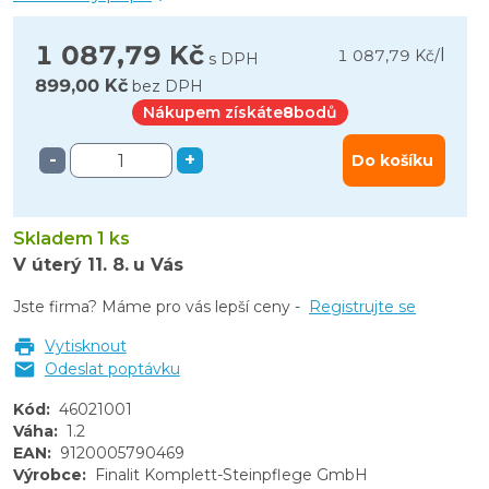
1 087,79 Kč
l
1 087,79 Kč
/
s DPH
899,00 Kč
bez DPH
Nákupem získáte
8
bodů
-
+
Do košíku
Skladem 1 ks
V úterý
11. 8.
u Vás
Jste firma? Máme pro vás lepší ceny -
Registrujte se
Vytisknout
Odeslat poptávku
Kód
:
46021001
Váha
:
1.2
EAN
:
9120005790469
Výrobce
:
Finalit Komplett-Steinpflege GmbH