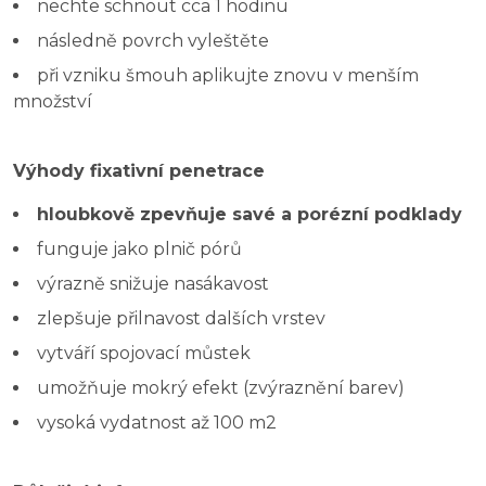
nechte schnout cca 1 hodinu
následně povrch vyleštěte
při vzniku šmouh aplikujte znovu v menším
množství
Výhody fixativní penetrace
hloubkově zpevňuje savé a porézní podklady
funguje jako plnič pórů
výrazně snižuje nasákavost
zlepšuje přilnavost dalších vrstev
vytváří spojovací můstek
umožňuje mokrý efekt (zvýraznění barev)
vysoká vydatnost až 100 m2