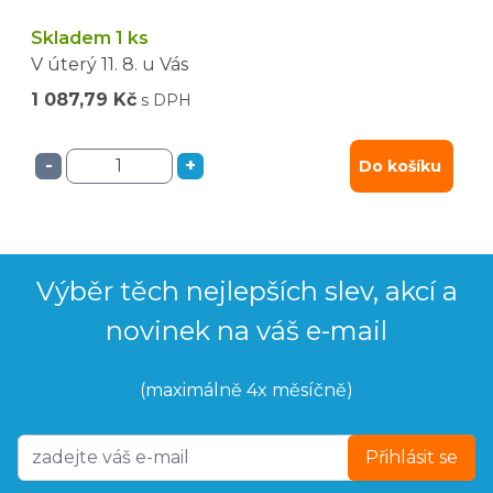
Skladem 1 ks
V úterý
11. 8.
u Vás
1 087,79 Kč
s DPH
-
+
Do košíku
Výběr těch nejlepších slev, akcí a
novinek na váš e-mail
(maximálně 4x měsíčně)
Přihlásit se