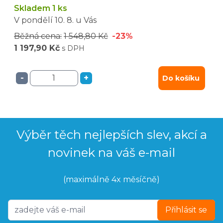
Skladem 1 ks
V pondělí
10. 8.
u Vás
Běžná cena:
1 548,80 Kč
-23%
1 197,90 Kč
s DPH
-
+
Do košíku
Výběr těch nejlepších slev, akcí a
novinek na váš e-mail
(maximálně 4x měsíčně)
Přihlásit se