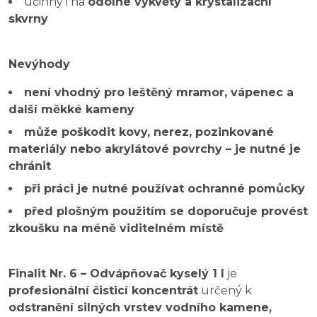
účinný i na
odolné výkvěty a krystalizační
skvrny
Nevýhody
není vhodný pro leštěný mramor, vápenec a
další měkké kameny
může poškodit kovy, nerez, pozinkované
materiály nebo akrylátové povrchy – je nutné je
chránit
při práci je nutné používat ochranné pomůcky
před plošným použitím se doporučuje provést
zkoušku na méně viditelném místě
Finalit Nr. 6 – Odvápňovač kyselý 1 l
je
profesionální čisticí koncentrát
určený k
odstranění silných vrstev vodního kamene,