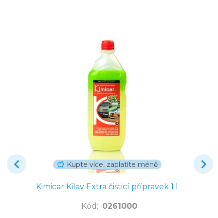
Kupte více, zaplatíte méně
Kimicar Kilav Extra čisticí přípravek 1 l
Kód
:
0261000