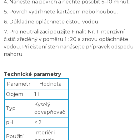
Naneste na povrch a nechte působit 5–10 minut.
Povrch vydrhněte kartáčem nebo houbou.
Důkladně opláchněte čistou vodou.
Pro neutralizaci použijte Finalit Nr. 1 Intenzivní
čistič zředěný v poměru 1 : 20 a znovu opláchněte
vodou. Při čištění stěn nanášejte přípravek odspodu
nahoru.
Technické parametry
Parametr
Hodnota
Objem
1 l
Kyselý
Typ
odvápňovač
pH
< 2
Interiér i
Použití