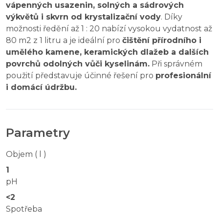
vápenných usazenin, solných a sádrových
výkvětů i skvrn od krystalizační vody
. Díky
možnosti ředění až 1 : 20 nabízí vysokou vydatnost až
80 m2 z 1 litru a je ideální pro
čištění přírodního i
umělého kamene, keramických dlažeb a dalších
povrchů odolných vůči kyselinám.
Při správném
použití představuje účinné řešení pro
profesionální
i domácí údržbu.
Parametry
Objem ( l )
1
pH
<2
Spotřeba