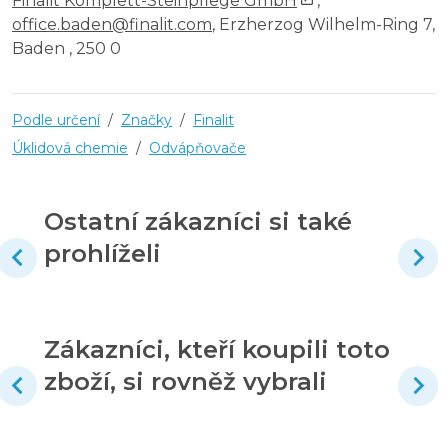
Finalit Komplett-Steinpflege GmbH
,
office.baden@finalit.com
, Erzherzog Wilhelm-Ring 7,
Baden , 250 0
Podle určení
/
Značky
/
Finalit
Úklidová chemie
/
Odvápňovače
Ostatní zákazníci si také
prohlíželi
Zákazníci, kteří koupili toto
zboží, si rovněž vybrali