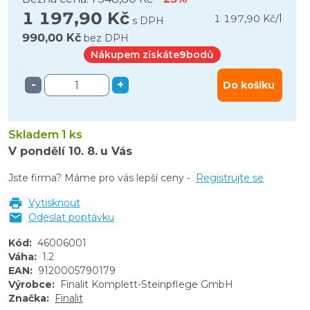
1 197,90 Kč
l
1 197,90 Kč
/
s DPH
990,00 Kč
bez DPH
Nákupem získáte
9
bodů
-
+
Do košíku
Skladem 1 ks
V pondělí
10. 8.
u Vás
Jste firma? Máme pro vás lepší ceny -
Registrujte se
Vytisknout
Odeslat poptávku
Kód
:
46006001
Váha
:
1.2
EAN
:
9120005790179
Výrobce
:
Finalit Komplett-Steinpflege GmbH
Značka
:
Finalit