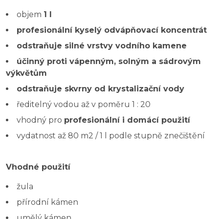
objem
1 l
profesionální kyselý odvápňovací koncentrát
odstraňuje silné vrstvy vodního kamene
účinný proti vápenným, solným a sádrovým
výkvětům
odstraňuje skvrny od krystalizační vody
ředitelný vodou až v poměru 1 : 20
vhodný pro
profesionální i domácí použití
vydatnost až 80 m2 / 1 l podle stupně znečištění
Vhodné použití
žula
přírodní kámen
umělý kámen