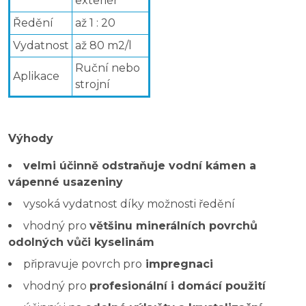
exteriér
Ředění
až 1 : 20
Vydatnost
až 80 m2/l
Ruční nebo
Aplikace
strojní
Výhody
velmi účinně odstraňuje vodní kámen a
vápenné usazeniny
vysoká vydatnost díky možnosti ředění
vhodný pro
většinu minerálních povrchů
odolných vůči kyselinám
připravuje povrch pro
impregnaci
vhodný pro
profesionální i domácí použití