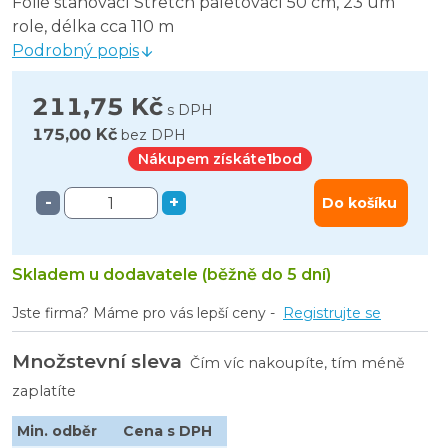
Folie stahovací Stretch paletovací 50 cm, 23 um
role, délka cca 110 m
Podrobný popis
211,75 Kč
s DPH
175,00 Kč
bez DPH
Nákupem získáte
1
bod
-
+
Do košíku
Skladem u dodavatele (běžně do 5 dní)
Jste firma? Máme pro vás lepší ceny -
Registrujte se
Množstevní sleva
Čím víc nakoupíte, tím méně
zaplatíte
Min. odběr
Cena s DPH