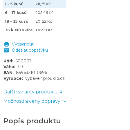
1 - 5 kusů
211,75 Kč
6 - 17 kusů
205,46 Kč
18 - 35 kusů
201,22 Kč
36 kusů
a více
196,99 Kč
Vytisknout
Odeslat poptávku
Kód
:
500003
Váha
:
1.9
EAN
:
8596321010696
Výrobce
:
vybaveniprouklid.cz
Další varianty produktu
Možnosti a ceny dopravy
Popis produktu