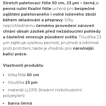
Stretch paletovací fólie 50 cm, 23 µm – černá
je
pevná ruční fixační fólie
určená pro
bezpečné
zajištění paletovaného i volně loženého zboží
během skladování a přepravy
. Díky
neprůhlednému
černému provedení zároveň
chrání obsah zásilek před nežádoucími pohledy
a částečně omezuje působení světla
. Tloušťka 23
µm zajišťuje vysokou pevnost, pružnost a odolnost
proti protržení, takže je vhodná i pro
náročnější
balicí práce.
Vlastnosti produktu
šířka fólie
50 cm
tloušťka
23 µm
materiál LLDPE (lineární nízkohustotní
polyetylen)
barva černá