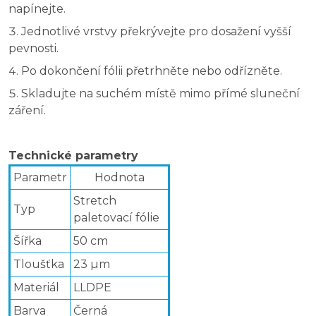
napínejte.
Jednotlivé vrstvy překrývejte pro dosažení vyšší
pevnosti.
Po dokončení fólii přetrhněte nebo odřízněte.
Skladujte na suchém místě mimo přímé sluneční
záření.
Technické parametry
Parametr
Hodnota
Stretch
Typ
paletovací fólie
Šířka
50 cm
Tloušťka
23 µm
Materiál
LLDPE
Barva
Černá