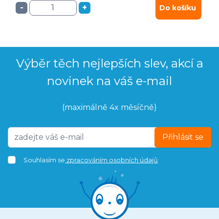
-
+
Do košíku
Výběr těch nejlepších slev, akcí a
novinek na váš e-mail
(maximálně 4x měsíčně)
Přihlásit se
Souhlasím se
zpracováním osobních údajů