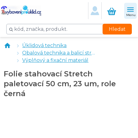
Menu
Hledat
Nůžky kancelářské CONCORDE 21,5 cm
Úklidová technika
Samolepicí etikety 100 x 150 mm, 500 ks
Obalová technika a balicí stroje
Folie stahovací Stretch paletovací 50 cm, 23 um, návin
Výplňový a fixační materiál
Folie stahovací Stretch fixační 10 cm, 20 um, 150m návin
Folie stahovací Stretch
paletovací 50 cm, 23 um, role
černá