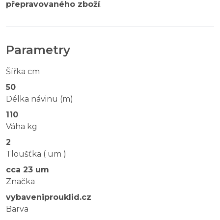
přepravovaného zboží
.
Parametry
Šířka cm
50
Délka návinu (m)
110
Váha kg
2
Tloušťka ( um )
cca 23 um
Značka
vybaveniprouklid.cz
Barva