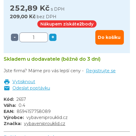
252,89 Kč
s DPH
209,00 Kč
bez DPH
Nákupem získáte
2
body
-
+
Do košíku
Skladem u dodavatele (běžně do 3 dní)
Jste firma? Máme pro vás lepší ceny -
Registrujte se
Vytisknout
Odeslat poptávku
Kód
:
2657
Váha
:
0.4
EAN
:
8594157758089
Výrobce
:
vybaveniprouklid.cz
Značka
:
vybaveniprouklid.cz