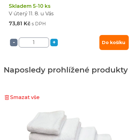
Skladem 5-10 ks
V úterý
11. 8.
u Vás
73,81 Kč
s DPH
-
+
Do košíku
Naposledy prohlížené produkty
Smazat vše