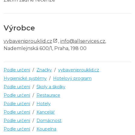
Výrobce
vybaveniprouklid.cz
,
info@allservices.cz
,
Nademlejnská 600/1, Praha, 198 00
Podle určení
/
Značky
/
vybaveniprouklid.cz
Hygienické systémy
/
Hotelový program
Podle určení
/
Školy a školky
Podle určení
/
Restaurace
Podle určení
/
Hotely
Podle určení
/
Kancelář
Podle určení
/
Domácnost
Podle určení
/
Koupelna