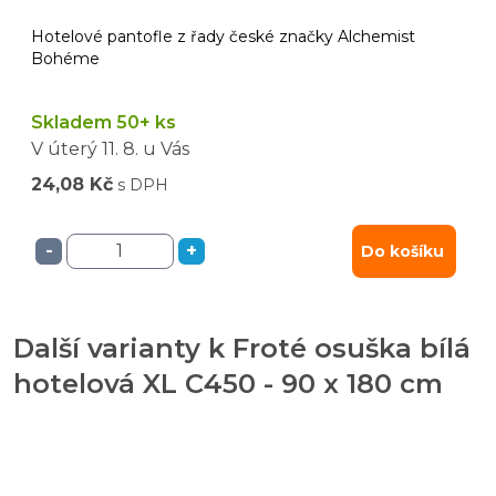
Hotelové pantofle z řady české značky Alchemist
Bohéme
Skladem 50+ ks
V úterý
11. 8.
u Vás
24,08 Kč
s DPH
-
+
Do košíku
Další varianty k Froté osuška bílá
hotelová XL C450 - 90 x 180 cm