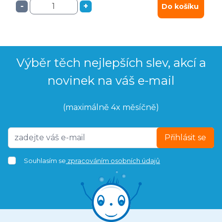
-
+
Do košíku
Výběr těch nejlepších slev, akcí a
novinek na váš e-mail
(maximálně 4x měsíčně)
Přihlásit se
Souhlasím se
zpracováním osobních údajů