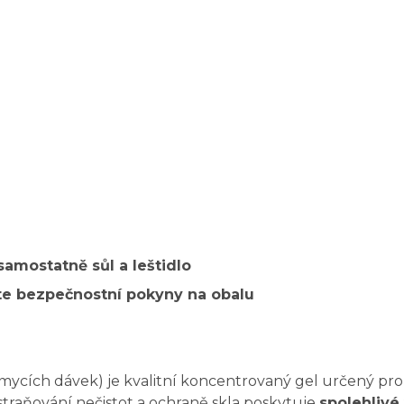
samostatně sůl a leštidlo
te bezpečnostní pokyny na obalu
mycích dávek) je kvalitní koncentrovaný gel určený pro
traňování nečistot a ochraně skla poskytuje
spolehlivé