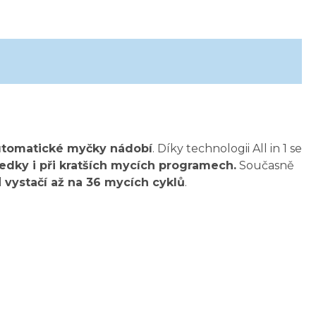
utomatické myčky nádobí
. Díky technologii All in 1 se
ledky i při kratších mycích programech.
Současně
l
vystačí až na 36 mycích cyklů
.