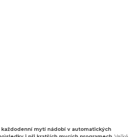
každodenní mytí nádobí v automatických
 výsledky i při kratších mycích programech
. Velké