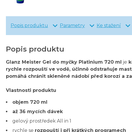
Popis produktu
Parametry
Ke stažení
Popis produktu
Glanz Meister Gel do myčky Platinium 720 ml
je
k
rychle rozpouští ve vodě, účinně odstraňuje mast
pomáhá chránit skleněné nádobí před korozí a za
Vlastnosti produktu
objem 720 ml
až 36 mycích dávek
gelový prostředek All in 1
rychle se
rozpouští i při krátkých programech