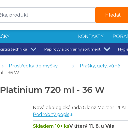
Hledat
ČKY
KONTAKTY
PORA
čisticí technika
Papírový a ochranný sortiment
Hygi
Prostředky do myčky
Prášky, gely, vůně
ml - 36 W
1 - 65 ks
 Platinium 720 ml - 36 W
1 - 65 ks
Nová ekologická řada Glanz Meister PLA
Podrobný popis
Skladem 10+ ks
V úterý
11. 8.
u Vás