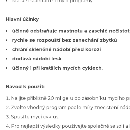
krátké i standardní mycí programy
Hlavní účinky
účinně odstraňuje mastnotu a zaschlé nečistot
rychle se rozpouští bez zanechání zbytků
chrání skleněné nádobí před korozí
dodává nádobí lesk
účinný i při kratších mycích cyklech.
Návod k použití
Nalijte přibližně 20 ml gelu do zásobníku mycího p
Zvolte vhodný program podle míry znečištění nádo
Spusťte mycí cyklus.
Pro nejlepší výsledky používejte společně se solí a 