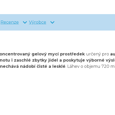
Recenze
Výrobce
oncentrovaný gelový mycí prostředek
určený pro
a
notu i zaschlé zbytky jídel a poskytuje výborné výs
nechává nádobí čisté a lesklé
. Láhev o objemu 720 m