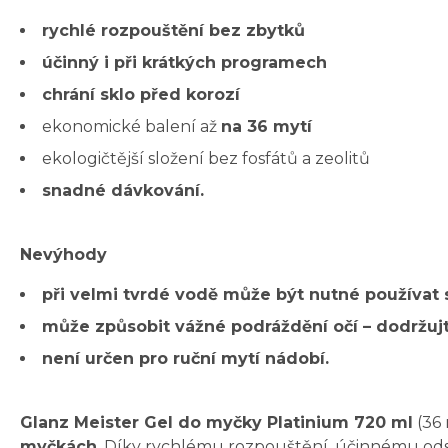
rychlé rozpouštění bez zbytků
účinný i při krátkých programech
chrání sklo před korozí
ekonomické balení až
na 36 mytí
ekologičtější složení bez fosfátů a zeolitů
snadné dávkování.
Nevýhody
při velmi tvrdé vodě může být nutné používat 
může způsobit vážné podráždění očí – dodržuj
není určen pro ruční mytí nádobí.
Glanz Meister Gel do myčky Platinium 720 ml
(36 
myčkách
. Díky rychlému rozpouštění, účinnému ods