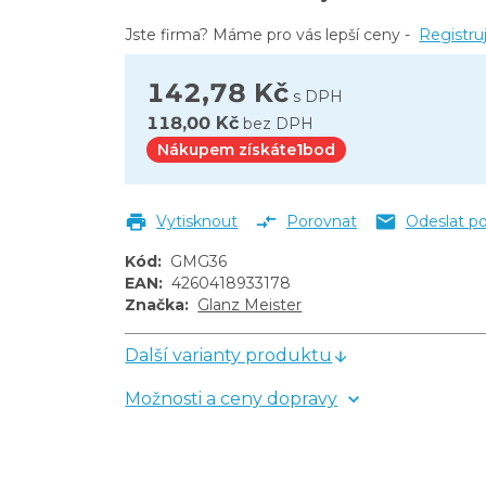
Jste firma? Máme pro vás lepší ceny -
Registru
142,78 Kč
s DPH
118,00 Kč
bez DPH
Nákupem získáte
1
bod
Vytisknout
Porovnat
Odeslat p
Kód
:
GMG36
EAN
:
4260418933178
Značka
:
Glanz Meister
Další varianty produktu
Možnosti a ceny dopravy