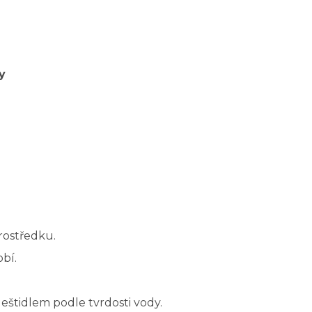
y
rostředku.
bí.
leštidlem podle tvrdosti vody.