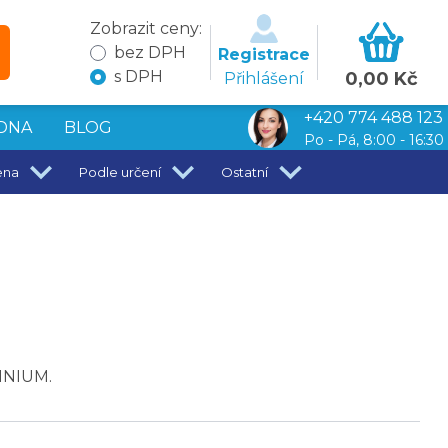
Zobrazit ceny:
bez DPH
Registrace
s DPH
0,00 Kč
Přihlášení
+420 774 488 123
DNA
BLOG
Po - Pá, 8:00 - 16:30
ena
Podle určení
Ostatní
TINIUM.