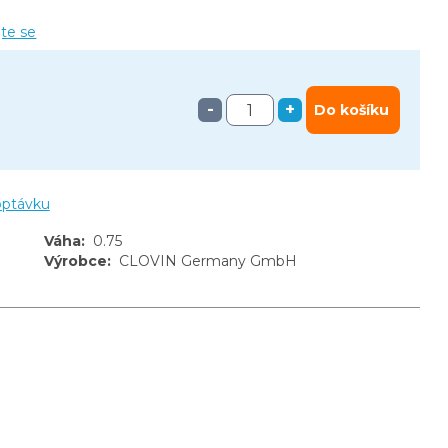
jte se
-
+
Do košíku
optávku
Váha
:
0.75
Výrobce
:
CLOVIN Germany GmbH