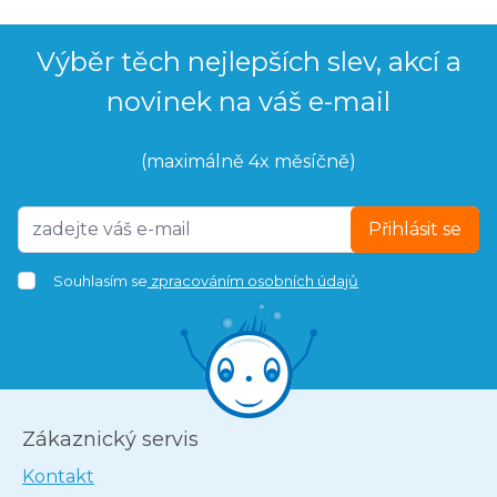
Výběr těch nejlepších slev, akcí a
novinek na váš e-mail
(maximálně 4x měsíčně)
Přihlásit se
Souhlasím se
zpracováním osobních údajů
Zákaznický servis
Kontakt