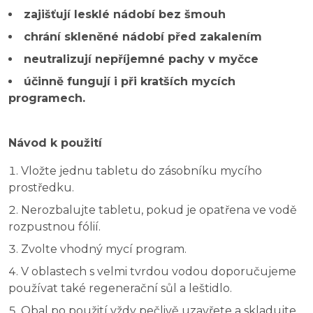
zajišťují lesklé nádobí bez šmouh
chrání skleněné nádobí před zakalením
neutralizují nepříjemné pachy v myčce
účinně fungují i při kratších mycích
programech.
Návod k použití
Vložte jednu tabletu do zásobníku mycího
prostředku.
Nerozbalujte tabletu, pokud je opatřena ve vodě
rozpustnou fólií.
Zvolte vhodný mycí program.
V oblastech s velmi tvrdou vodou doporučujeme
používat také regenerační sůl a leštidlo.
Obal po použití vždy pečlivě uzavřete a skladujte