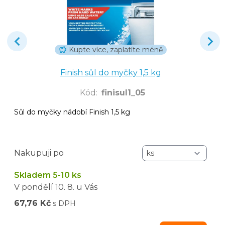
Kupte více, zaplatíte méně
Finish sůl do myčky 1,5 kg
Kód
:
finisul1_05
Sůl do myčky nádobí Finish 1,5 kg
Nakupuji po
Skladem 5-10 ks
V pondělí
10. 8.
u Vás
67,76 Kč
s DPH