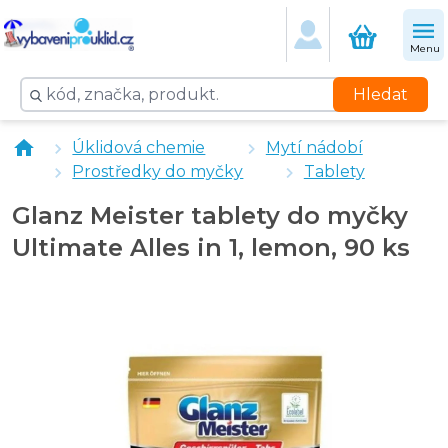
Menu
Hledat
Glanz Meister leštidlo do myčky - 0,92 l
Úklidová chemie
Mytí nádobí
Glanz Meister sůl do myčky + Zinek 1,2 kg
Prostředky do myčky
Tablety
Finish sůl do myčky 1,5 kg
Glanz Meister tablety do myčky
Ultimate Alles in 1, lemon, 90 ks