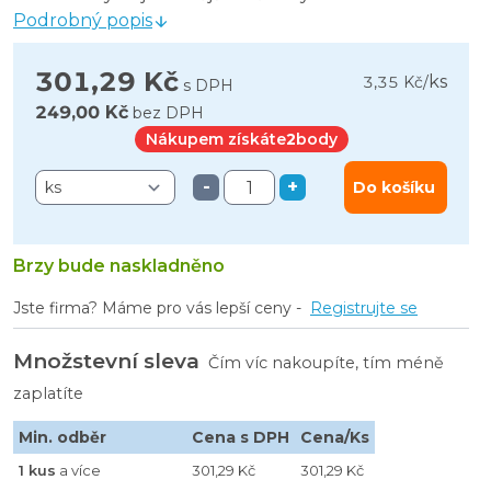
Podrobný popis
301,29 Kč
ks
3,35 Kč
/
s DPH
249,00 Kč
bez DPH
Nákupem získáte
2
body
-
+
Do košíku
Brzy bude naskladněno
Jste firma? Máme pro vás lepší ceny -
Registrujte se
Množstevní sleva
Čím víc nakoupíte, tím méně
zaplatíte
Min. odběr
Cena s DPH
Cena/Ks
1 kus
a více
301,29 Kč
301,29 Kč