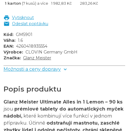
1 karton
(7 kusů) a více
1 982,83 Kč
283,26 Kč
Vytisknout
Odeslat poptávku
Kód
:
GM5901
Váha
:
1.6
EAN
:
4260418935554
Výrobce
:
CLOVIN Germany GmbH
Značka
:
Glanz Meister
Možnosti a ceny dopravy
Popis produktu
Glanz Meister Ultimate Alles in 1 Lemon – 90 ks
jsou
prémiové tablety do automatických myček
nádobí,
které kombinují více funkcí v jednom
přípravku. Účinně
odstraňují mastnotu, zaschlé
zbytky jídel i odolné nečistoty, chrání skleněné