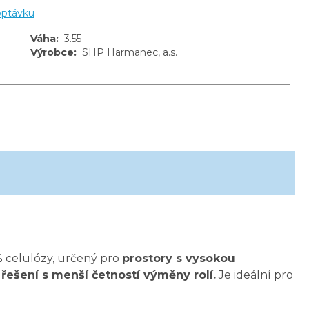
optávku
Váha
:
3.55
Výrobce
:
SHP Harmanec, a.s.
 celulózy, určený pro
prostory s vysokou
ešení s menší četností výměny rolí.
Je ideální pro