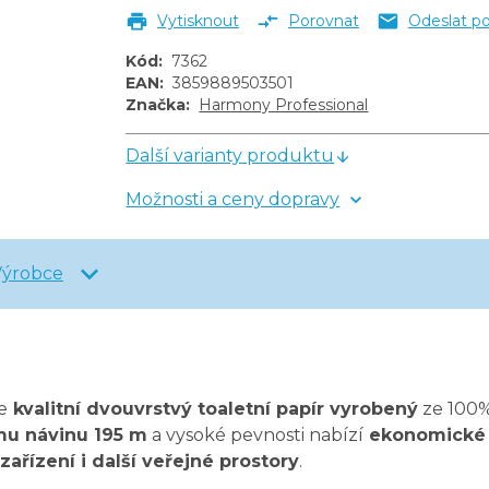
Vytisknout
Porovnat
Odeslat p
Kód
:
7362
EAN
:
3859889503501
Značka
:
Harmony Professional
Další varianty produktu
Možnosti a ceny dopravy
Výrobce
e
kvalitní dvouvrstvý toaletní papír vyrobený
ze 100%
mu návinu 195 m
a vysoké pevnosti nabízí
ekonomické ř
zařízení i další veřejné prostory
.