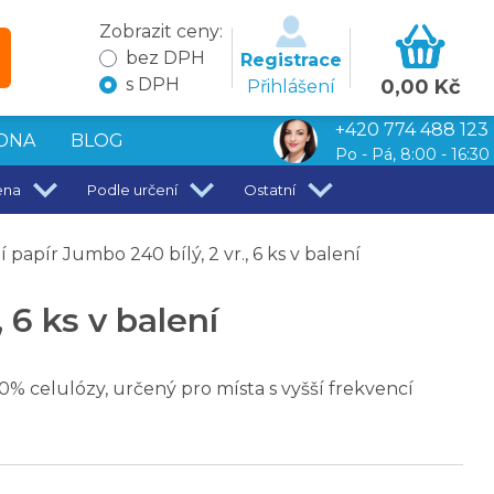
Zobrazit ceny:
bez DPH
Registrace
s DPH
0,00 Kč
Přihlášení
+420 774 488 123
DNA
BLOG
Po - Pá, 8:00 - 16:30
ena
Podle určení
Ostatní
papír Jumbo 240 bílý, 2 vr., 6 ks v balení
 6 ks v balení
0% celulózy, určený pro místa s vyšší frekvencí