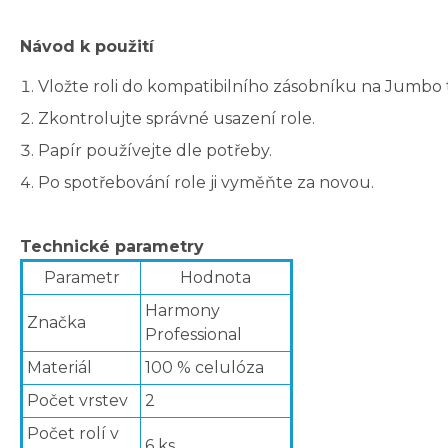
Návod k použití
Vložte roli do kompatibilního zásobníku na Jumbo t
Zkontrolujte správné usazení role.
Papír používejte dle potřeby.
Po spotřebování role ji vyměňte za novou.
Technické parametry
Parametr
Hodnota
Harmony
Značka
Professional
Materiál
100 % celulóza
Počet vrstev
2
Počet rolí v
6 ks