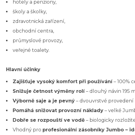
hotely a penziony,
školy a školky,
zdravotnická zařízení,
obchodní centra,
průmyslové provozy,
veřejné toalety.
Hlavní účinky
Zajišťuje vysoký komfort při používání
– 100% ce
Snižuje četnost výměny rolí
– dlouhý návin 195 m
Výborně saje a je pevný
– dvouvrstvé provedení p
Pomáhá snižovat provozní náklady
– velké Jumb
Dobře se rozpouští ve vodě
– biologicky rozloži
Vhodný pro
profesionální zásobníky Jumbo – id