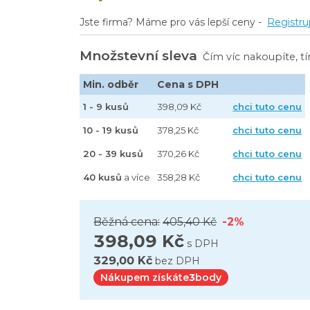
stvy, celulóza, návin 160 m - 6 ks
Jste firma? Máme pro vás lepší ceny -
Registru
Množstevní sleva
Čím víc nakoupíte, t
Min. odběr
Cena s DPH
1 - 9 kusů
398,09 Kč
chci tuto cenu
10 - 19 kusů
378,25 Kč
chci tuto cenu
20 - 39 kusů
370,26 Kč
chci tuto cenu
40 kusů
a více
358,28 Kč
chci tuto cenu
Běžná cena:
405,40 Kč
-2%
398,09 Kč
s DPH
329,00 Kč
bez DPH
Nákupem získáte
3
body