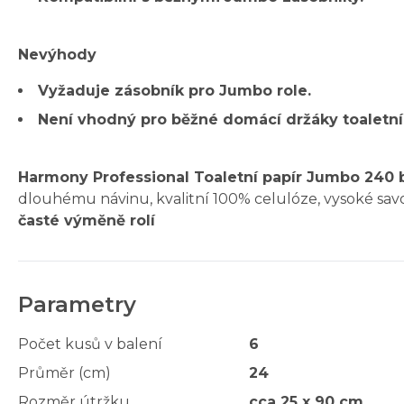
Nevýhody
Vyžaduje zásobník pro Jumbo role.
Není vhodný pro běžné domácí držáky toaletní
Harmony Professional Toaletní papír Jumbo 240 bíl
dlouhému návinu, kvalitní 100% celulóze, vysoké savo
časté výměně rolí
Parametry
Počet kusů v balení
6
Průměr (cm)
24
Rozměr útržku
cca 25 x 90 cm