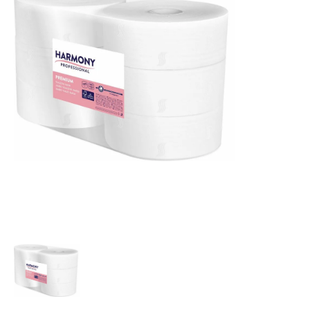
vybaveniprouklid.cz Jumbo toaletní papír 230 mm, 2 vr