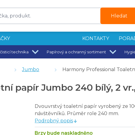
Hledat
ČKY
KONTAKTY
PORA
čisticí technika
Papírový a ochranný sortiment
Hygi
mm bílý plast ABS
Jumbo
Harmony Professional Toaletní 
útržků
í papír Jumbo 240 bílý, 2 vr.,
 - vůně lesa
l, návin 180 m - 6 ks
Dvouvrstvý toaletní papír vyrobený ze 10
l, návin 175 m - 6 ks
návštěvníků. Průměr role 240 mm.
lóza, návin 180 m - 6 ks
Podrobný popis
tva, recykl, návin 180 m - 6 ks
Brzy bude naskladněno
stvy, 75% recykl, návin 160 m - 6 ks