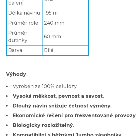
balení
Délka návinu
195 m
Průměr role
240 mm
Průměr
60 mm
dutinky
Barva
Bílá
Výhody
Vyroben ze 100% celulózy.
Vysoká měkkost, pevnost a savost.
Dlouhý návin snižuje četnost výměny.
Ekonomické řešení pro frekventované provozy
Biologicky rozložitelný.
Kompatibilní s běžnými Jumbo zásobníky.