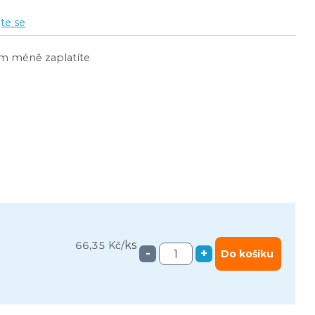
jte se
ím méně zaplatíte
ks
66,35 Kč
/
-
+
Do košíku