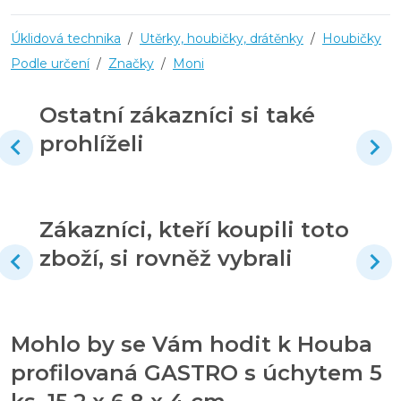
Úklidová technika
/
Utěrky, houbičky, drátěnky
/
Houbičky
Podle určení
/
Značky
/
Moni
Ostatní zákazníci si také
prohlíželi
Zákazníci, kteří koupili toto
zboží, si rovněž vybrali
Mohlo by se Vám hodit k Houba
profilovaná GASTRO s úchytem 5