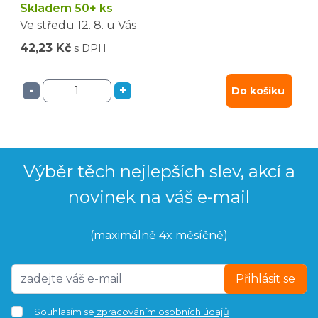
Skladem 50+ ks
Ve středu
12. 8.
u Vás
42,23 Kč
s DPH
-
+
Do košíku
Výběr těch nejlepších slev, akcí a
novinek na váš e-mail
(maximálně 4x měsíčně)
Přihlásit se
Souhlasím se
zpracováním osobních údajů