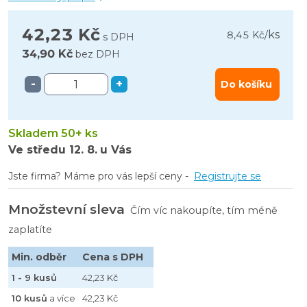
42,23 Kč
ks
8,45 Kč
/
s DPH
34,90 Kč
bez DPH
-
+
Do košíku
Skladem 50+ ks
Ve středu
12. 8.
u Vás
Jste firma? Máme pro vás lepší ceny -
Registrujte se
Množstevní sleva
Čím víc nakoupíte, tím méně
zaplatíte
Min. odběr
Cena s DPH
1 - 9 kusů
42,23 Kč
10 kusů
a více
42,23 Kč