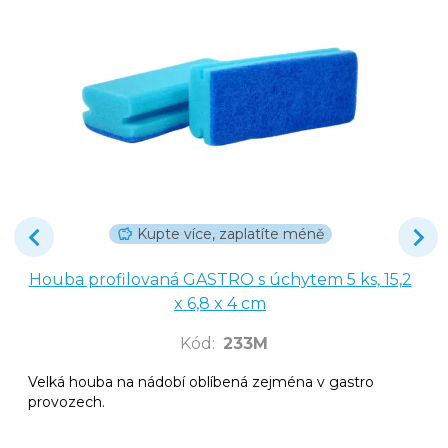
Kupte více, zaplatíte méně
Houba profilovaná GASTRO s úchytem 5 ks, 15,2
x 6,8 x 4 cm
Kód
:
233M
Velká houba na nádobí oblíbená zejména v gastro
provozech.