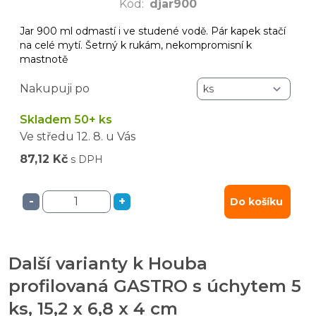
Kód
:
djar900
Jar 900 ml odmastí i ve studené vodě. Pár kapek stačí
na celé mytí. Šetrný k rukám, nekompromisní k
mastnotě
Nakupuji po
Skladem 50+ ks
Ve středu
12. 8.
u Vás
87,12 Kč
s DPH
-
+
Do košíku
Další varianty k Houba
profilovaná GASTRO s úchytem 5
ks, 15,2 x 6,8 x 4 cm