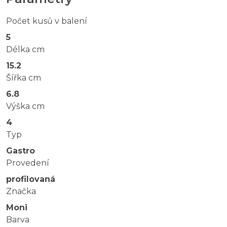
Počet kusů v balení
5
Délka cm
15.2
Šířka cm
6.8
Výška cm
4
Typ
Gastro
Provedení
profilovaná
Značka
Moni
Barva