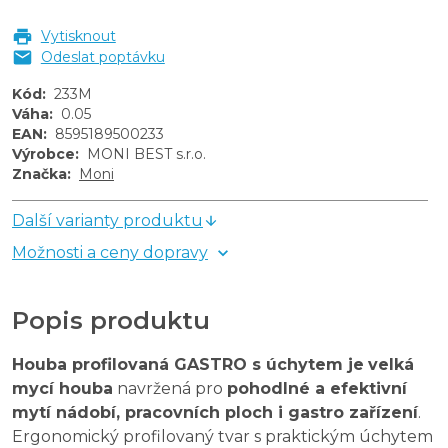
Vytisknout
Odeslat poptávku
Kód
:
233M
Váha
:
0.05
EAN
:
8595189500233
Výrobce
:
MONI BEST s.r.o.
Značka
:
Moni
Další varianty produktu
Možnosti a ceny dopravy
Popis produktu
Houba profilovaná GASTRO s úchytem je
velká
mycí houba
navržená pro
pohodlné a efektivní
mytí nádobí, pracovních ploch i gastro zařízení
.
Ergonomický profilovaný tvar s praktickým úchytem