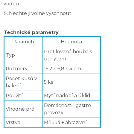
vodou.
Nechte ji volně vyschnout.
Technické parametry
Parametr
Hodnota
Profilovaná houba s
Typ
úchytem
Rozměry
15,2 × 6,8 × 4 cm
Počet kusů v
5 ks
balení
Použití
Mytí nádobí a úklid
Domácnosti i gastro
Vhodné pro
provozy
Vrstva
Měkká + abrazivní