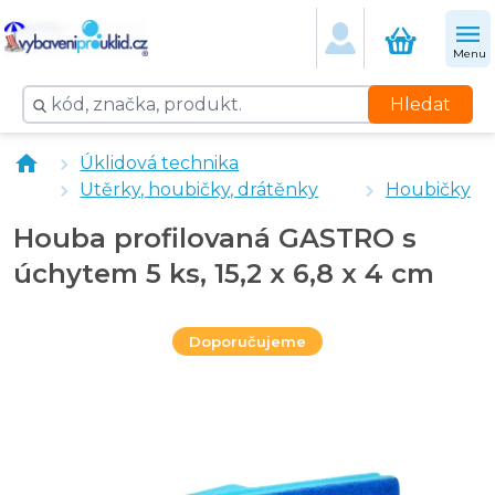
Menu
Hledat
KRYSTAL tekutý písek 600 g
Úklidová technika
Jar na nádobí Citron Lemon 900 ml
Utěrky, houbičky, drátěnky
Houbičky
KRYSTAL na kuchyně 5 l
Houba profilovaná MAXI JUMBO
Houba profilovaná GASTRO s
úchytem 5 ks, 15,2 x 6,8 x 4 cm
Doporučujeme