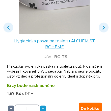
Hygienická páska na toaletu ALCHEMIST
BOHÉME
Kód
:
BC-TS
Praktická hygienická páska na toaletu slouží k označení
vydezinfikovaného WC sedátka. Nabízí snadné použití,
čistý vzhled a profesionální dojem, ideální doplněk pro
hotely, penziony, restaurace či administrativní budovy.
Brzy bude naskladněno
1,57 Kč
s DPH
-
+
Do košíku