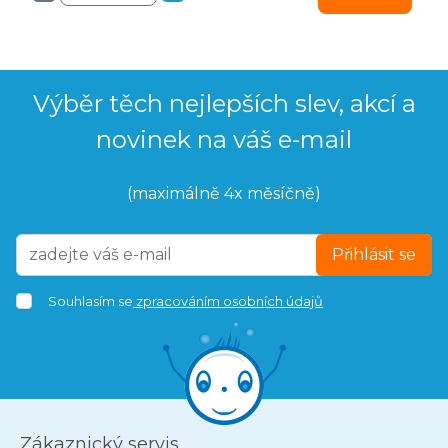
Výběr těch nejlepších slev, akcí a
novinek na váš e-mail
(maximálně 4x měsíčně)
Přihlásit se
Souhlasím se
zpracováním osobních údajů
Zákaznický servis