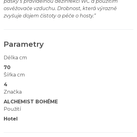
pásky s pravidelnou dezinfekcí WC a použitím
osvěžovače vzduchu. Drobnost, která výrazně
zvyšuje dojem čistoty a péče o hosty.
“
Parametry
Délka cm
70
Šířka cm
4
Značka
ALCHEMIST BOHÉME
Použití
Hotel