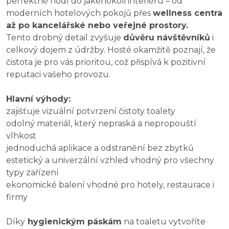
perfektně hodí do jakéhokoli interiéru – od
moderních hotelových pokojů přes
wellness centra
až po kancelářské nebo veřejné prostory.
Tento drobný detail zvyšuje
důvěru návštěvníků
i
celkový dojem z údržby. Hosté okamžitě poznají, že
čistota je pro vás prioritou, což přispívá k pozitivní
reputaci vašeho provozu.
Hlavní výhody:
zajišťuje vizuální potvrzení čistoty toalety
odolný materiál, který nepraská a nepropouští
vlhkost
jednoduchá aplikace a odstranění bez zbytků
estetický a univerzální vzhled vhodný pro všechny
typy zařízení
ekonomické balení vhodné pro hotely, restaurace i
firmy
Díky
hygienickým páskám
na toaletu vytvoříte