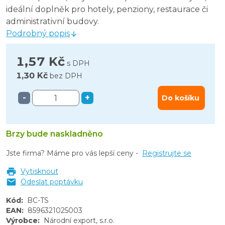
ideální doplněk pro hotely, penziony, restaurace či
administrativní budovy.
Podrobný popis
1,57 Kč
s DPH
1,30 Kč
bez DPH
-
+
Do košíku
Brzy bude naskladněno
Jste firma? Máme pro vás lepší ceny -
Registrujte se
Vytisknout
Odeslat poptávku
Kód
:
BC-TS
EAN
:
8596321025003
Výrobce
:
Národní export, s.r.o.