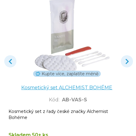
Kupte více, zaplatíte méně
Kosmetický set ALCHEMIST BOHÉME
Kód
:
AB-VAS-S
Kosmetický set z řady české značky Alchemist
Bohéme
Skladem 50+ ks