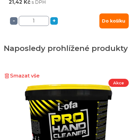
21,42 Kč
s DPH
-
+
Do košíku
Naposledy prohlížené produkty
Smazat vše
Akce