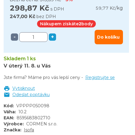
298,87 Kč
kg
59,77 Kč
/
s DPH
247,00 Kč
bez DPH
Nákupem získáte
2
body
-
+
Do košíku
Skladem 1 ks
V úterý
11. 8.
u Vás
Jste firma? Máme pro vás lepší ceny -
Registrujte se
Vytisknout
Odeslat poptávku
Kód
:
VPPPP050098
Váha
:
10.2
EAN
:
8595683802710
Výrobce
:
CORMEN s.r.o.
Značka
:
Isofa