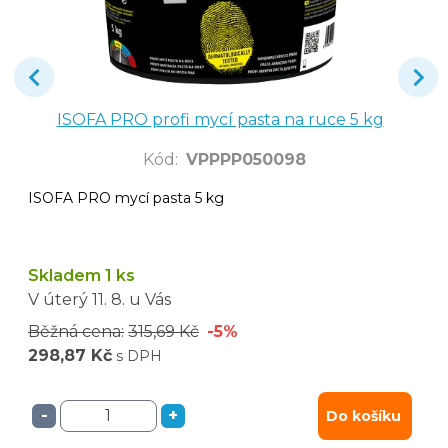
ISOFA PRO profi mycí pasta na ruce 5 kg
Kód
:
VPPPP050098
ISOFA PRO mycí pasta 5 kg
Skladem 1 ks
V úterý
11. 8.
u Vás
Běžná cena:
315,69 Kč
-5%
298,87 Kč
s DPH
-
+
Do košíku