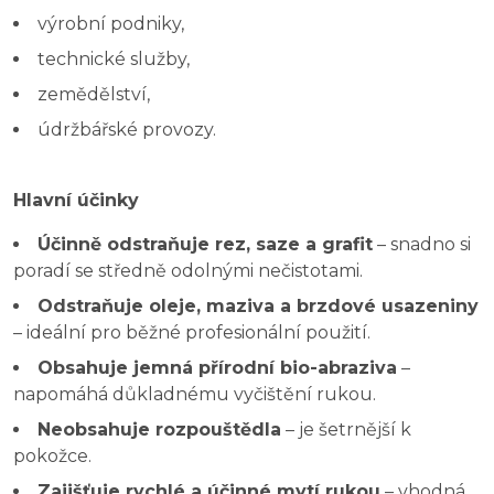
výrobní podniky,
technické služby,
zemědělství,
údržbářské provozy.
Hlavní účinky
Účinně odstraňuje rez, saze a grafit
– snadno si
poradí se středně odolnými nečistotami.
Odstraňuje oleje, maziva a brzdové usazeniny
– ideální pro běžné profesionální použití.
Obsahuje jemná přírodní bio-abraziva
–
napomáhá důkladnému vyčištění rukou.
Neobsahuje rozpouštědla
– je šetrnější k
pokožce.
Zajišťuje rychlé a účinné mytí rukou
– vhodná