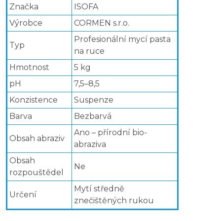
Značka
ISOFA
Výrobce
CORMEN s.r.o.
Profesionální mycí pasta
Typ
na ruce
Hmotnost
5 kg
pH
7,5–8,5
Konzistence
Suspenze
Barva
Bezbarvá
Ano – přírodní bio-
Obsah abraziv
abraziva
Obsah
Ne
rozpouštědel
Mytí středně
Určení
znečištěných rukou