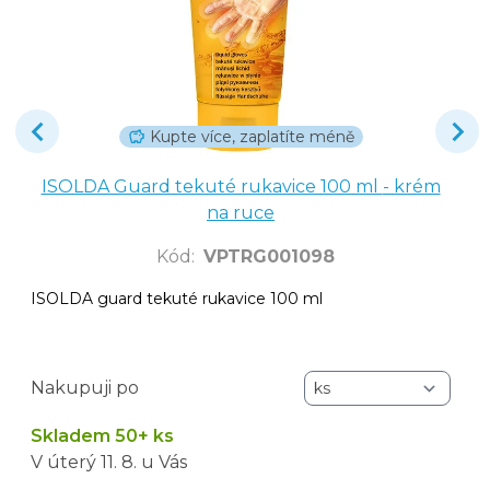
Kupte více, zaplatíte méně
ISOLDA Guard tekuté rukavice 100 ml - krém
na ruce
Kód
:
VPTRG001098
ISOLDA guard tekuté rukavice 100 ml
Nakupuji po
Skladem 50+ ks
V úterý
11. 8.
u Vás