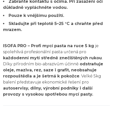
Zabraňte kontaktu s očima. Při zasažení oči
důkladně vypláchněte vodou.
Pouze k vnějšímu použití.
Skladujte při teplotě 5–25 °C a chraňte před
mrazem.
ISOFA PRO – Profi mycí pasta na ruce 5 kg
je
spolehlivá profesionální pasta určená pro
každodenní mytí středně znečištěných rukou
.
Díky přírodním bio-abrazivům účinně
odstraňuje
oleje, maziva, rez, saze i grafit, neobsahuje
rozpouštědla a je šetrná k pokožce
. Velké 5kg
balení představuje ekonomické řešení pro
autoservisy, dílny, výrobní podniky i další
provozy s vysokou spotřebou mycí pasty.