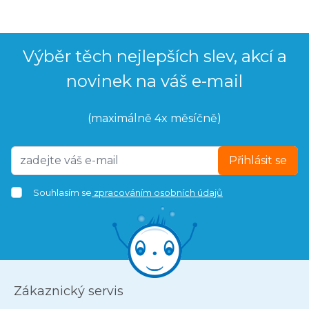
Výběr těch nejlepších slev, akcí a
novinek na váš e-mail
(maximálně 4x měsíčně)
Přihlásit se
Souhlasím se
zpracováním osobních údajů
Zákaznický servis