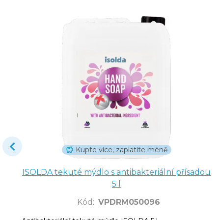
Kupte více, zaplatíte méně
ISOLDA tekuté mýdlo s antibakteriální přísadou
5 l
Kód
:
VPDRM050096