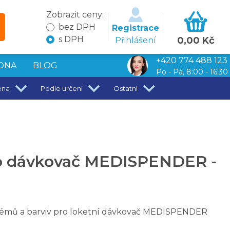
Zobrazit ceny:
bez DPH
Registrace
s DPH
0,00 Kč
Přihlášení
+420 774 488 123
DNA
BLOG
Po - Pá, 8:00 - 16:30
ena
Podle určení
Ostatní
ro dávkovač MEDISPENDER -
émů a barviv pro loketní dávkovač MEDISPENDER