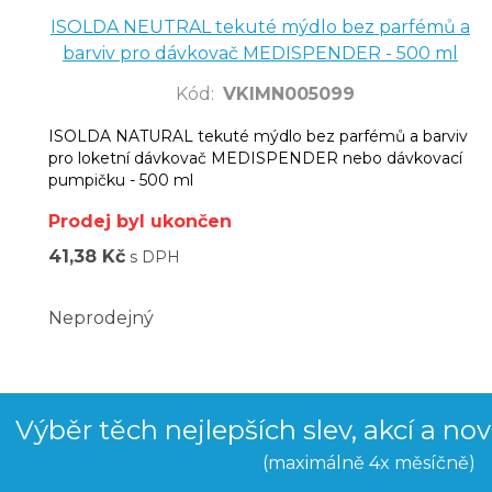
ISOLDA NEUTRAL tekuté mýdlo bez parfémů a
barviv pro dávkovač MEDISPENDER - 500 ml
Kód
:
VKIMN005099
ISOLDA NATURAL tekuté mýdlo bez parfémů a barviv
pro loketní dávkovač MEDISPENDER nebo dávkovací
pumpičku - 500 ml
Prodej byl ukončen
41,38 Kč
s DPH
Neprodejný
Výběr těch nejlepších slev, akcí a no
(maximálně 4x měsíčně)