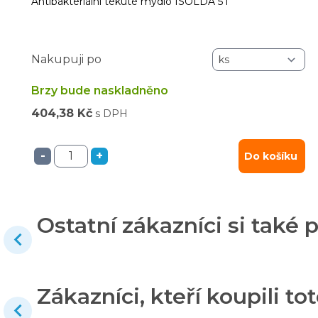
Antibakteriální tekuté mýdlo ISOLDA 5 l
Nakupuji po
Brzy bude naskladněno
404,38 Kč
s DPH
-
+
Do košíku
Ostatní zákazníci si také p
Zákazníci, kteří koupili tot