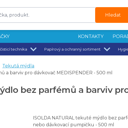
Hledat
ČKY
KONTAKTY
PORA
čisticí technika
Papírový a ochranný sortiment
Hygi
- 1ks
Tekutá mýdla
ní na 90 C
ů a barviv pro dávkovač MEDISPENDER - 500 ml
dlo bez parfémů a barviv p
ISOLDA NATURAL tekuté mýdlo bez parf
nebo dávkovací pumpičku - 500 ml