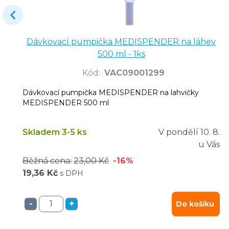
Dávkovací pumpička MEDISPENDER na láhev
500 ml - 1ks
Kód
:
VAC09001299
Dávkovací pumpička MEDISPENDER na lahvičky
MEDISPENDER 500 ml
Skladem 3-5 ks
V pondělí
10. 8.
u Vás
Běžná cena:
23,00 Kč
-16%
19,36 Kč
s DPH
-
+
Do košíku