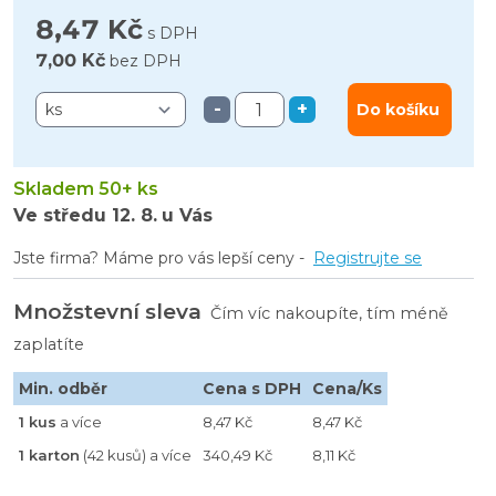
8,47 Kč
s DPH
7,00 Kč
bez DPH
-
+
Do košíku
Skladem 50+ ks
Ve středu
12. 8.
u Vás
Jste firma? Máme pro vás lepší ceny -
Registrujte se
Množstevní sleva
Čím víc nakoupíte, tím méně
zaplatíte
Min. odběr
Cena s DPH
Cena/Ks
1 kus
a více
8,47 Kč
8,47 Kč
1 karton
(42 kusů) a více
340,49 Kč
8,11 Kč