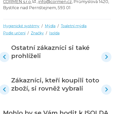
CORMEN s.r.o.
,
info@cormen.cz
, Průmyslová 1420,
Bystřice nad Pernštejnem, 593 01
Hygienické systémy
/
Mýdla
/
Toaletní mýdla
Podle určení
/
Značky
/
Isolda
Ostatní zákazníci si také
prohlíželi
Zákazníci, kteří koupili toto
zboží, si rovněž vybrali
Mohlo by se Vám hodit k ISOLDA