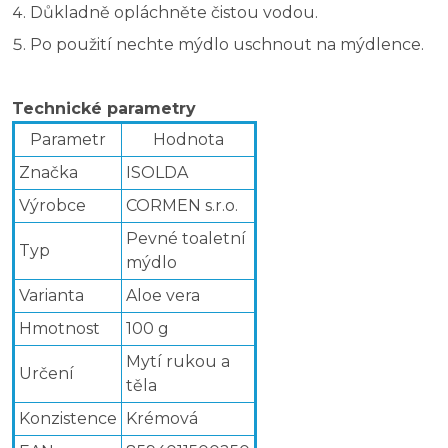
Důkladně opláchněte čistou vodou.
Po použití nechte mýdlo uschnout na mýdlence.
Technické parametry
Parametr
Hodnota
Značka
ISOLDA
Výrobce
CORMEN s.r.o.
Pevné toaletní
Typ
mýdlo
Varianta
Aloe vera
Hmotnost
100 g
Mytí rukou a
Určení
těla
Konzistence
Krémová