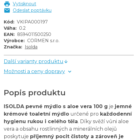
Vytisknout
Odeslat poptávku
Kód
:
VKIPA000197
Váha
:
0.2
EAN
:
8594011500250
Výrobce
:
CORMEN s.r.o.
Značka
:
Isolda
Další varianty produktu
Možnosti a ceny dopravy
Popis produktu
ISOLDA pevné mýdlo s aloe vera 100 g
je
jemné
krémové toaletní mýdlo
určené pro
každodenní
hygienu rukou i celého těla
. Díky svěží vůni aloe
vera a obsahu rostlinných a minerálních olejů
poskytuje
příjemný pocit čistoty a zároveň je