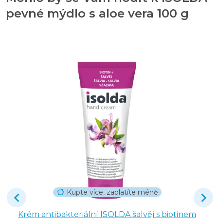
pevné mýdlo s aloe vera 100 g
Kupte více, zaplatíte méně
Krém antibakteriální ISOLDA šalvěj s biotinem