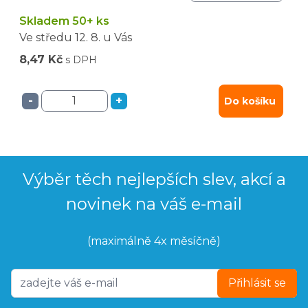
Skladem 50+ ks
Ve středu
12. 8.
u Vás
8,47 Kč
s DPH
-
+
Do košíku
Výběr těch nejlepších slev, akcí a
novinek na váš e-mail
(maximálně 4x měsíčně)
Přihlásit se