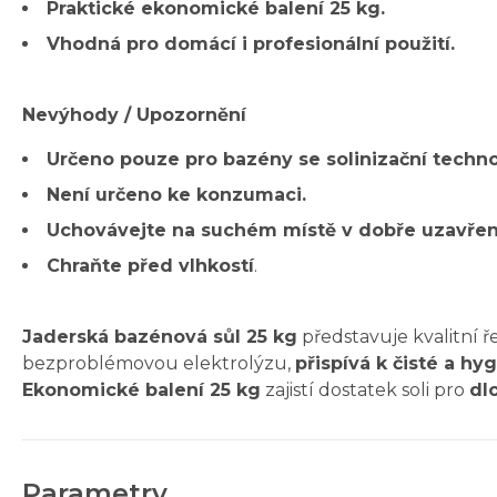
Praktické ekonomické balení 25 kg.
Vhodná pro domácí i profesionální použití.
Nevýhody / Upozornění
Určeno pouze pro bazény se solinizační techno
Není určeno ke konzumaci.
Uchovávejte na suchém místě v dobře uzavře
Chraňte před vlhkostí
.
Jaderská bazénová sůl 25 kg
představuje kvalitní ř
bezproblémovou elektrolýzu,
přispívá k čisté a h
Ekonomické balení 25 kg
zajistí dostatek soli pro
dl
Parametry