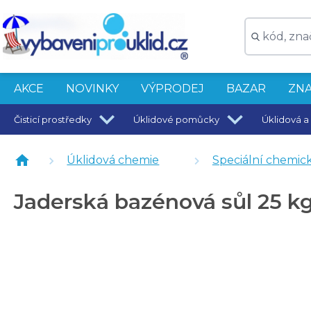
AKCE
NOVINKY
VÝPRODEJ
BAZAR
ZNA
Čisticí prostředky
Úklidové pomůcky
Úklidová a 
Tabletová regenerační sůl 25 kg
Úklidová chemie
Speciální chemick
Jaderská bazénová sůl 25 k