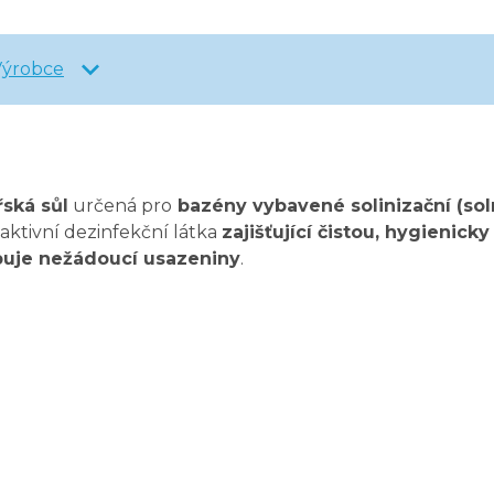
Výrobce
řská sůl
určená pro
bazény vybavené solinizační (so
aktivní dezinfekční látka
zajišťující čistou, hygieni
buje nežádoucí usazeniny
.