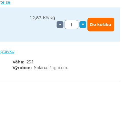
jte se
kg
12,83 Kč
/
-
+
Do košíku
optávku
Váha
:
25.1
Výrobce
:
Solana Pag d.o.o.