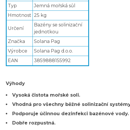
Typ
Jemná mořská sůl
Hmotnost
25 kg
Bazény se solinizační
Určení
jednotkou
Značka
Solana Pag
Výrobce
Solana Pag d.o.o.
EAN
3859888155992
Výhody
Vysoká čistota mořské soli.
Vhodná pro všechny běžné solinizační systémy
Podporuje účinnou dezinfekci bazénové vody.
Dobře rozpustná.