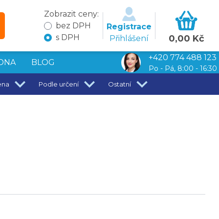
Zobrazit ceny:
bez DPH
Registrace
s DPH
0,00 Kč
Přihlášení
+420 774 488 123
DNA
BLOG
Po - Pá, 8:00 - 16:30
ena
Podle určení
Ostatní