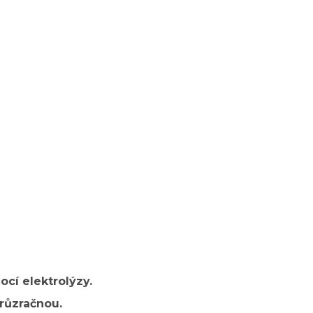
cí elektrolýzy.
růzračnou.