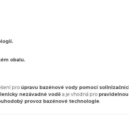
logií.
ném obalu.
ešení pro
úpravu bazénové vody pomocí solinizační
ygienicky nezávadné vodě
a je vhodná pro
pravidelnou
ouhodobý provoz bazénové technologie
.