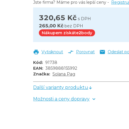
Jste firma? Máme pro vás lepší ceny -
Registru
320,65 Kč
s DPH
265,00 Kč
bez DPH
Nákupem získáte
2
body
Vytisknout
Porovnat
Odeslat p
Kód
:
91738
EAN
:
3859888155992
Značka
:
Solana Pag
Další varianty produktu
Možnosti a ceny dopravy