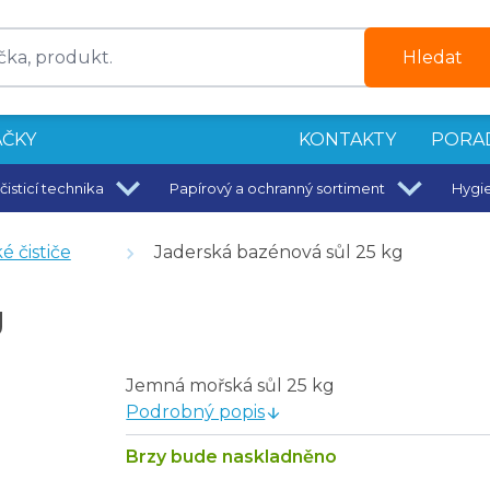
Hledat
ČKY
KONTAKTY
PORA
čisticí technika
Papírový a ochranný sortiment
Hygi
é čističe
Jaderská bazénová sůl 25 kg
g
Jemná mořská sůl 25 kg
Podrobný popis
Brzy bude naskladněno