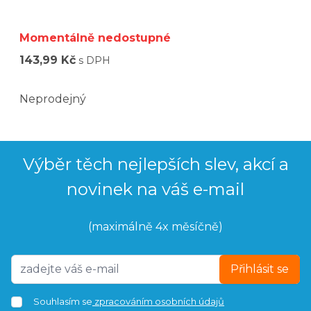
Momentálně nedostupné
143,99 Kč
s DPH
Neprodejný
Výběr těch nejlepších slev, akcí a
novinek na váš e-mail
(maximálně 4x měsíčně)
Přihlásit se
Souhlasím se
zpracováním osobních údajů