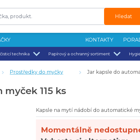
Hledat
ČKY
KONTAKTY
PORA
čisticí technika
Papírový a ochranný sortiment
Hygi
Prostředky do myčky
Jar kapsle do automa
bí s krátkým cyklem 10 l
h myček 115 ks
Kapsle na mytí nádobí do automatické m
Momentálně nedostupn