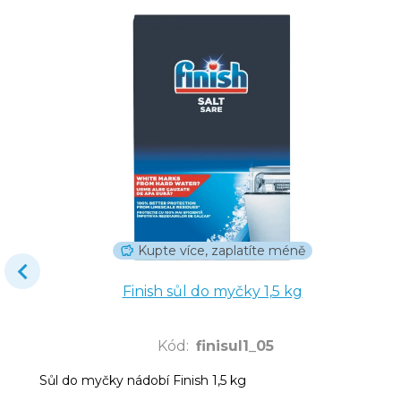
Kupte více, zaplatíte méně
Finish sůl do myčky 1,5 kg
Kód
:
finisul1_05
Sůl do myčky nádobí Finish 1,5 kg