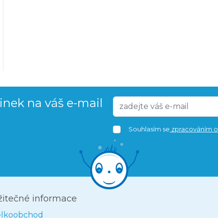
vinek na váš e-mail
Souhlasím se
zpracováním o
žitečné informace
elkoobchod