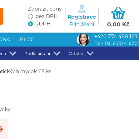
Zobrazit ceny:
bez DPH
Registrace
s DPH
0,00 Kč
Přihlášení
+420 774 488 123
DNA
BLOG
Po - Pá, 8:00 - 16:30
ena
Podle určení
Ostatní
tických myček 115 ks
yčky
é