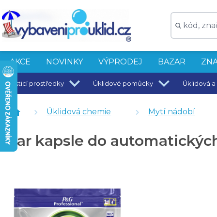
AKCE
NOVINKY
VÝPRODEJ
BAZAR
ZNA
Čisticí prostředky
Úklidové pomůcky
Úklidová a 
Feel Eco čisticí přírodní sůl do myčky - 1 kg
Finish sůl do myčky 1,5 kg
Úklidová chemie
Mytí nádobí
Jar prostředek na mytí do automatických myček nádo
Jar kapsle do automatickýc