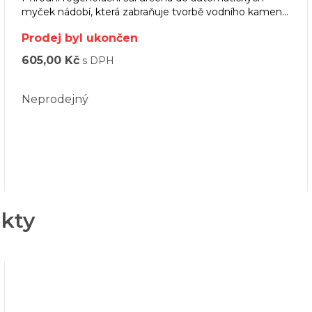
myček nádobí, která zabraňuje tvorbě vodního kamene
na nádobí a změkčuje i velmi tvrdou vodu.
Prodej byl ukončen
605,00 Kč
s DPH
Neprodejný
ukty