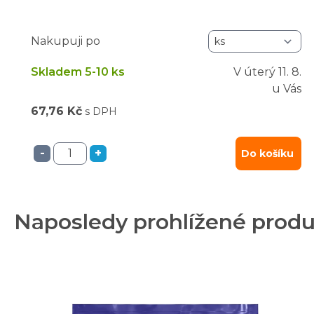
Nakupuji po
Skladem 5-10 ks
V úterý
11. 8.
u Vás
67,76 Kč
s DPH
-
+
Do košíku
Naposledy prohlížené prod