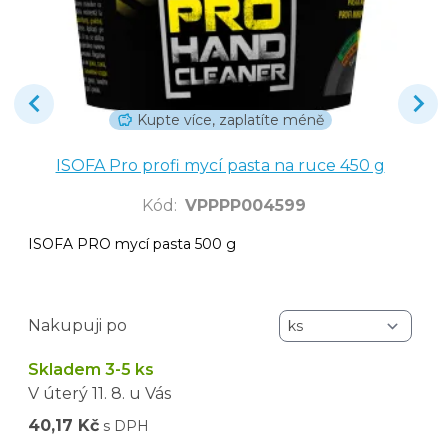
Kupte více, zaplatíte méně
ISOFA Pro profi mycí pasta na ruce 450 g
Kód
:
VPPPP004599
ISOFA PRO mycí pasta 500 g
Nakupuji po
Skladem 3-5 ks
V úterý
11. 8.
u Vás
40,17 Kč
s DPH