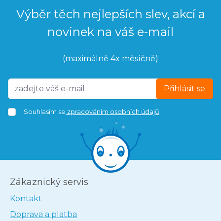
Výběr těch nejlepších slev, akcí a
novinek na váš e-mail
(maximálně 4x měsíčně)
Přihlásit se
Souhlasím se
zpracováním osobních údajů
Zákaznický servis
Kontakt
Doprava a platba