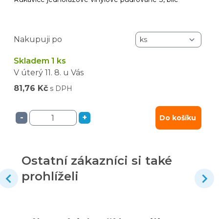
Nakupuji po
Skladem 1 ks
V úterý
11. 8.
u Vás
81,76 Kč
s DPH
-
+
Do košíku
Ostatní zákazníci si také
prohlíželi