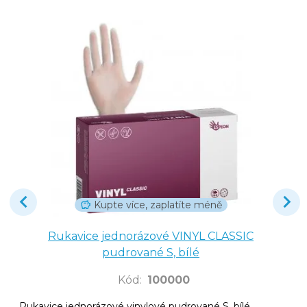
Kupte více, zaplatíte méně
Rukavice jednorázové VINYL CLASSIC
pudrované S, bílé
Kód
:
100000
Rukavice jednorázové vinylové pudrované S, bílé