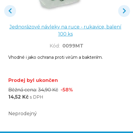
Jednorázové návleky na ruce - rukavice, balení
100 ks
Kód
:
0099MT
Vhodné i jako ochrana proti virům a bakteriím.
Prodej byl ukončen
Běžná cena:
34,90 Kč
-58%
14,52 Kč
s DPH
Neprodejný