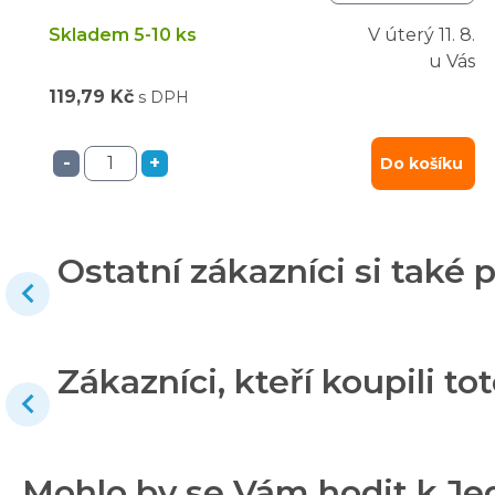
Skladem 5-10 ks
V úterý
11. 8.
u Vás
119,79 Kč
s DPH
-
+
Do košíku
Ostatní zákazníci si také p
Zákazníci, kteří koupili tot
Mohlo by se Vám hodit k Je