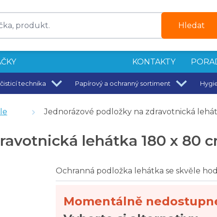
Hledat
ČKY
KONTAKTY
PORA
čisticí technika
Papírový a ochranný sortiment
Hygi
lulóza, heřmánek - 32 ks
le
Jednorázové podložky na zdravotnická lehát
luté
avotnická lehátka 180 x 80 c
 bílé
chlóru na tvrdé povrchy 5 L
100% celulóza, 143 útržků - 1 role
Ochranná podložka lehátka se skvěle hod
0 m, 50 g/m2
Momentálně nedostupn