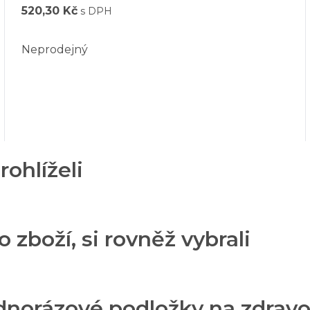
520,30 Kč
s DPH
Neprodejný
rohlíželi
o zboží, si rovněž vybrali
dnorázové podložky na zdravot