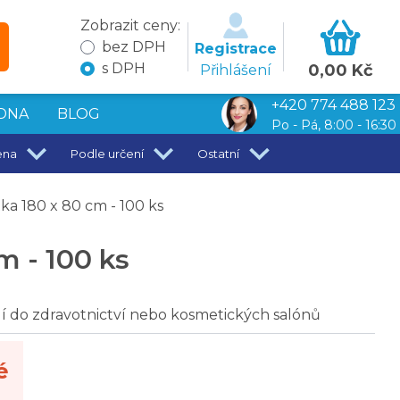
Zobrazit ceny:
bez DPH
Registrace
s DPH
0,00 Kč
Přihlášení
+420 774 488 123
DNA
BLOG
Po - Pá, 8:00 - 16:30
ena
Podle určení
Ostatní
ka 180 x 80 cm - 100 ks
m - 100 ks
í do zdravotnictví nebo kosmetických salónů
é