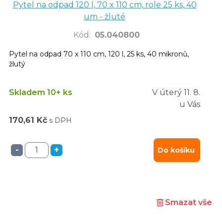
Pytel na odpad 120 l, 70 x 110 cm, role 25 ks, 40
um - žluté
Kód
:
05.040800
Pytel na odpad 70 x 110 cm, 120 l, 25 ks, 40 mikronů,
žlutý
Skladem 10+ ks
V úterý
11. 8.
u Vás
170,61 Kč
s DPH
-
+
Do košíku
Smazat vše