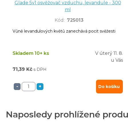
Glade 5v1 osvěžovač vzduchu, levandule - 300
ml
Kód
:
725013
Vůně levandulových květů zanechává pocit svěžesti
Skladem 10+ ks
V úterý
11. 8.
u Vás
71,39 Kč
s DPH
-
+
Do košíku
Naposledy prohlížené prod