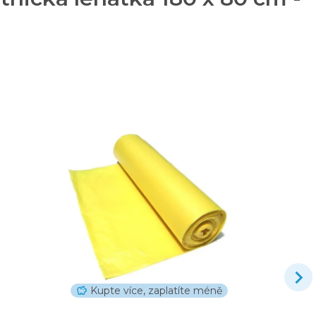
Kupte více, zaplatíte méně