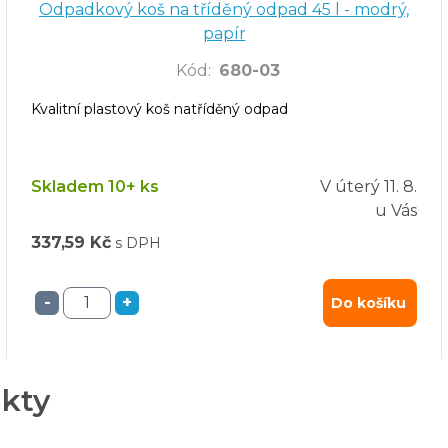
Odpadkový koš na tříděný odpad 45 l - modrý,
papír
Kód
:
680-03
Kvalitní plastový koš natříděný odpad
Skladem 10+ ks
V úterý
11. 8.
u Vás
337,59 Kč
s DPH
-
+
Do košíku
ukty