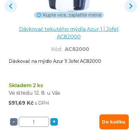
Kupte více, zaplatíte méně
Dávkovač tekutého mýdla Azur 1 l Jofel
AC82000
Kód
:
AC82000
Dávkovač na mýdlo Azur 1l Jofel AC82000
Skladem 2 ks
Ve středu
12. 8.
u Vás
591,69 Kč
s DPH
-
+
Do košíku