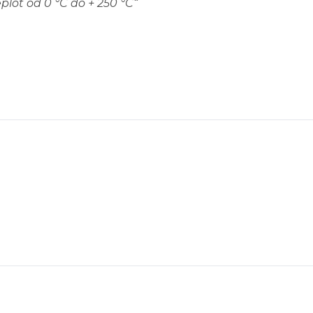
plot od 0 °C do + 250 °C
“