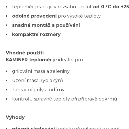
teploměr pracuje v rozsahu teplot
od 0 °C do +25
odolné provedení
pro vysoké teploty
snadná montáž a používání
kompaktní rozměry
Vhodné použití
KAMINER teploměr
je ideální pro:
grilování masa a zeleniny
uzení masa, ryb a sýrů
zahradní grily a udírny
kontrolu správné teploty při přípravě pokrmů
Výhody
přesné sledování
teploty při grilování a uzení