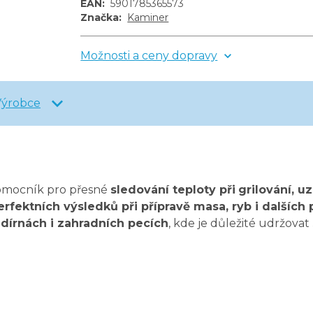
EAN
:
5901785365573
Značka
:
Kaminer
Možnosti a ceny dopravy
Výrobce
pomocník pro přesné
sledování teploty při
grilování, u
fektních výsledků při přípravě masa, ryb i dalších
 udírnách i zahradních pecích
, kde je důležité udržovat