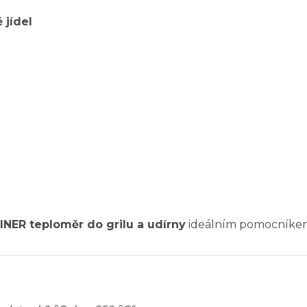
 jídel
NER teploměr do grilu a udírny
ideálním pomocníke