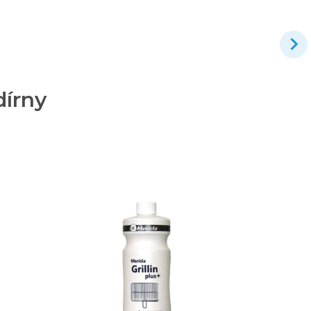
dírny