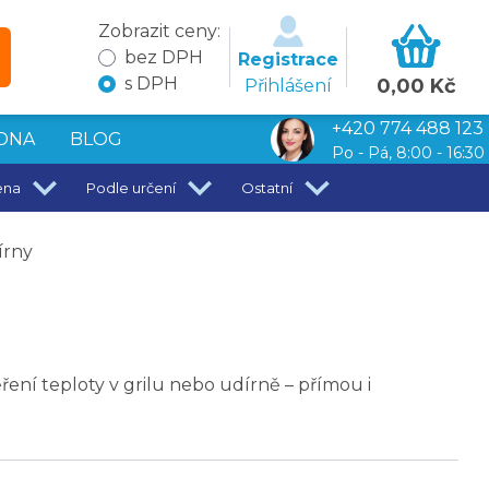
Zobrazit ceny:
bez DPH
Registrace
s DPH
0,00 Kč
Přihlášení
+420 774 488 123
DNA
BLOG
Po - Pá, 8:00 - 16:30
ena
Podle určení
Ostatní
írny
ení teploty v grilu nebo udírně – přímou i