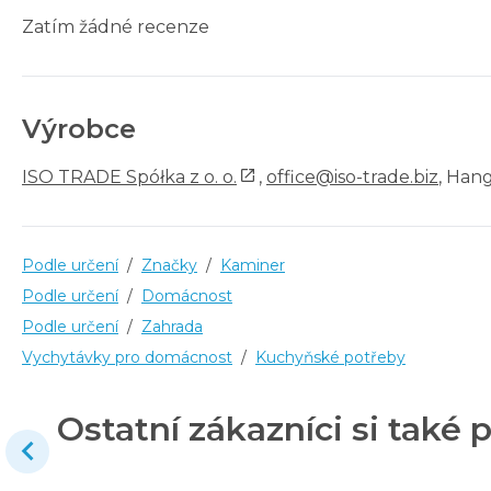
Zatím žádné recenze
Výrobce
ISO TRADE Spółka z o. o.
,
office@iso-trade.biz
, Han
Podle určení
/
Značky
/
Kaminer
Podle určení
/
Domácnost
Podle určení
/
Zahrada
Vychytávky pro domácnost
/
Kuchyňské potřeby
Ostatní zákazníci si také p