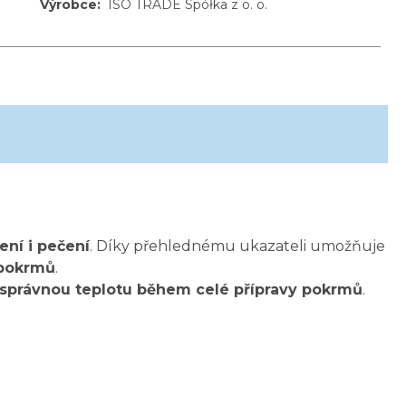
Výrobce
:
ISO TRADE Spółka z o. o.
zení i pečení
. Díky přehlednému ukazateli umožňuje
 pokrmů
.
správnou teplotu během celé přípravy pokrmů
.