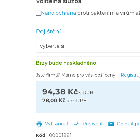
Volitelná služba
Nano ochrana
proti bakteriím a virům a
Pojištění
Brzy bude naskladněno
Jste firma? Máme pro vás lepší ceny -
Registru
94,38 Kč
s DPH
78,00 Kč
bez DPH
Vytisknout
Porovnat
Odeslat p
Kód
:
00001881