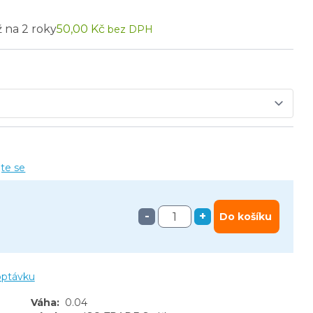
ž na 2 roky
50,00 Kč
bez DPH
jte se
-
+
Do košíku
optávku
Váha
:
0.04