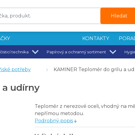
Hledat
ČKY
KONTAKTY
PORA
čisticí technika
Papírový a ochranný sortiment
Hygi
00 ml
ské potřeby
KAMINER Teploměr do grilu a ud
a udírny
Teploměr z nerezové oceli, vhodný na měř
nepřímou metodou.
Podrobný popis