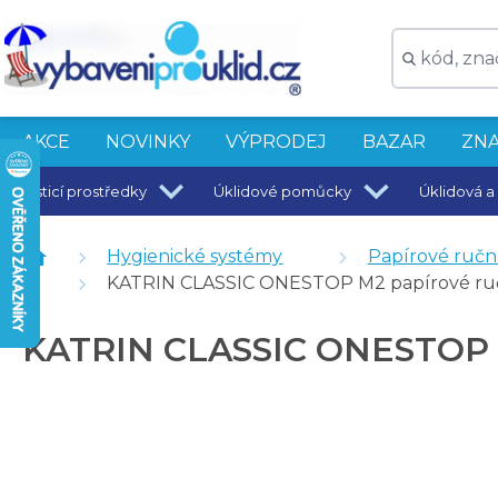
AKCE
NOVINKY
VÝPRODEJ
BAZAR
ZNA
Čisticí prostředky
Úklidové pomůcky
Úklidová a 
KATRIN Zásobník papírových ručníků ZZ Inclusive
vybaveniprouklid.cz Zásobník na papírové ručníky ZZ
Hygienické systémy
Papírové ručn
Harmony Professional Papírové ručníky ZZ, 100% celulóz
KATRIN CLASSIC ONESTOP M2 papírové ručník
KATRIN CLASSIC ONESTOP M2 