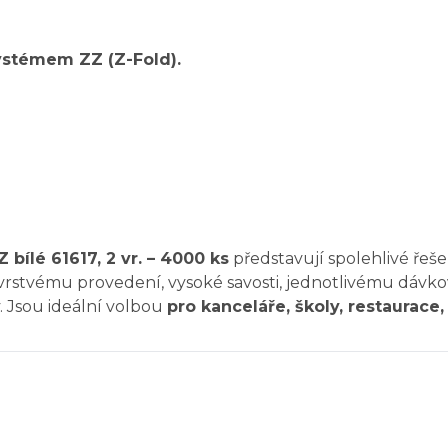
ystémem ZZ (Z-Fold).
ílé 61617, 2 vr. – 4000 ks
představují spolehlivé řeše
rstvému provedení, vysoké savosti, jednotlivému dávkov
 Jsou ideální volbou
pro kanceláře, školy, restaurace,