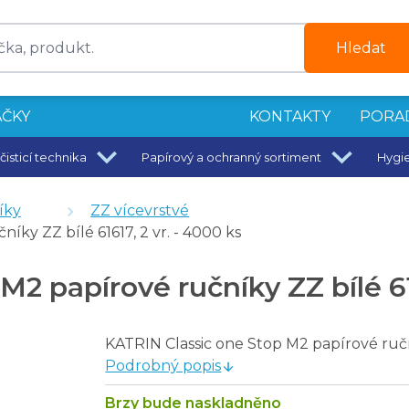
Hledat
ČKY
KONTAKTY
PORA
čisticí technika
Papírový a ochranný sortiment
Hygi
 bílý
íky
ZZ vícevrstvé
a, 2 vr., bílá, 3140 ks
y ZZ bílé 61617, 2 vr. - 4000 ks
papírové ručníky ZZ bílé 6161
KATRIN Classic one Stop M2 papírové ručn
Podrobný popis
Brzy bude naskladněno