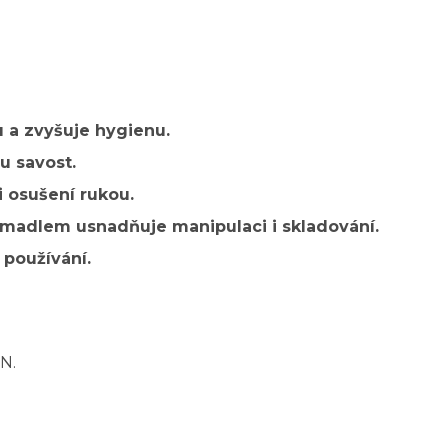
u a zvyšuje hygienu.
u savost.
 osušení rukou.
 madlem usnadňuje manipulaci i skladování.
 používání.
N.