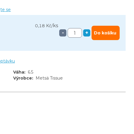
jte se
ks
0,18 Kč
/
-
+
Do košíku
optávku
Váha
:
6.5
Výrobce
:
Metsä Tissue