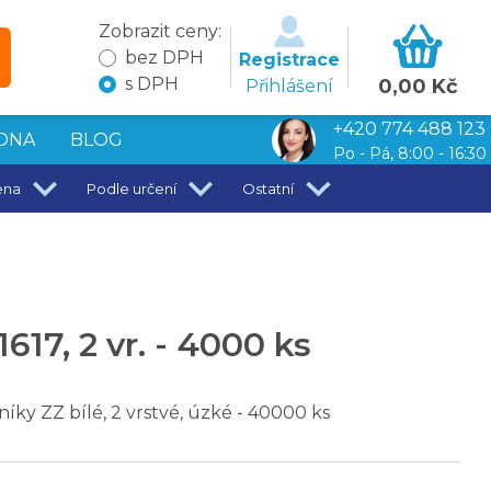
Zobrazit ceny:
bez DPH
Registrace
s DPH
0,00 Kč
Přihlášení
+420 774 488 123
DNA
BLOG
Po - Pá, 8:00 - 16:30
ena
Podle určení
Ostatní
7, 2 vr. - 4000 ks
íky ZZ bílé, 2 vrstvé, úzké - 40000 ks