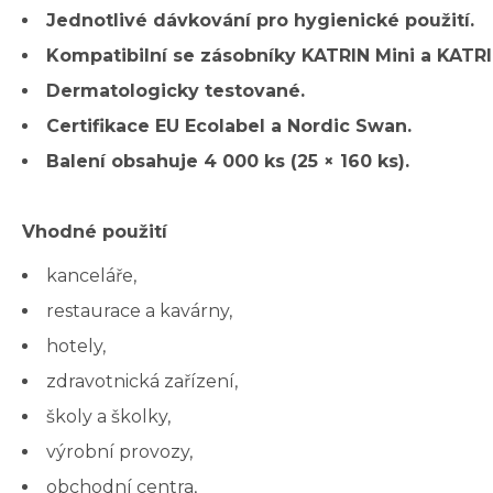
Jednotlivé dávkování pro hygienické použití.
Kompatibilní se zásobníky KATRIN Mini a KATRI
Dermatologicky testované.
Certifikace EU Ecolabel a Nordic Swan.
Balení obsahuje 4 000 ks (25 × 160 ks).
Vhodné použití
kanceláře,
restaurace a kavárny,
hotely,
zdravotnická zařízení,
školy a školky,
výrobní provozy,
obchodní centra,