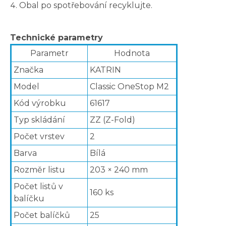
Obal po spotřebování recyklujte.
Technické parametry
Parametr
Hodnota
Značka
KATRIN
Model
Classic OneStop M2
Kód výrobku
61617
Typ skládání
ZZ (Z-Fold)
Počet vrstev
2
Barva
Bílá
Rozměr listu
203 × 240 mm
Počet listů v
160 ks
balíčku
Počet balíčků
25