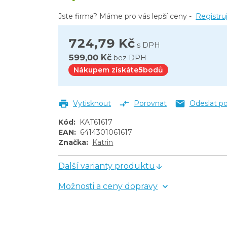
Jste firma? Máme pro vás lepší ceny -
Registru
724,79 Kč
s DPH
599,00 Kč
bez DPH
Nákupem získáte
5
bodů
Vytisknout
Porovnat
Odeslat p
Kód
:
KAT61617
EAN
:
6414301061617
Značka
:
Katrin
Další varianty produktu
Možnosti a ceny dopravy