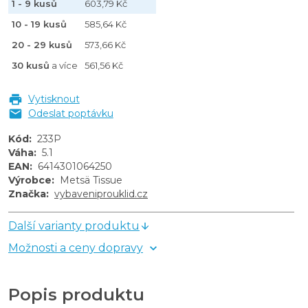
1 - 9 kusů
603,79 Kč
10 - 19 kusů
585,64 Kč
20 - 29 kusů
573,66 Kč
30 kusů
a více
561,56 Kč
Vytisknout
Odeslat poptávku
Kód
:
233P
Váha
:
5.1
EAN
:
6414301064250
Výrobce
:
Metsä Tissue
Značka
:
vybaveniprouklid.cz
Další varianty produktu
Možnosti a ceny dopravy
Popis produktu