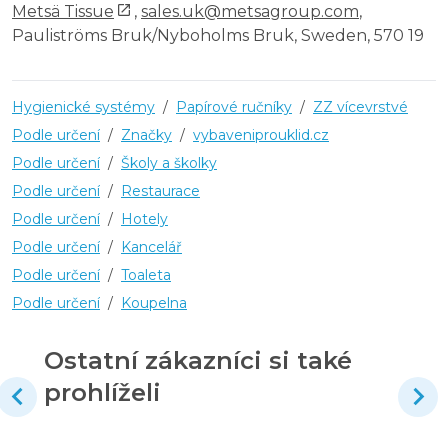
Metsä Tissue
,
sales.uk@metsagroup.com
,
Pauliströms Bruk/Nyboholms Bruk, Sweden, 570 19
Hygienické systémy
/
Papírové ručníky
/
ZZ vícevrstvé
Podle určení
/
Značky
/
vybaveniprouklid.cz
Podle určení
/
Školy a školky
Podle určení
/
Restaurace
Podle určení
/
Hotely
Podle určení
/
Kancelář
Podle určení
/
Toaleta
Podle určení
/
Koupelna
Ostatní zákazníci si také
prohlíželi