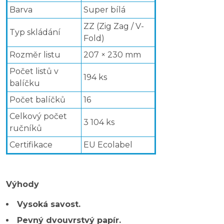
Barva
Super bílá
ZZ (Zig Zag / V-
Typ skládání
Fold)
Rozměr listu
207 × 230 mm
Počet listů v
194 ks
balíčku
Počet balíčků
16
Celkový počet
3 104 ks
ručníků
Certifikace
EU Ecolabel
Výhody
Vysoká savost.
Pevný dvouvrstvý papír.