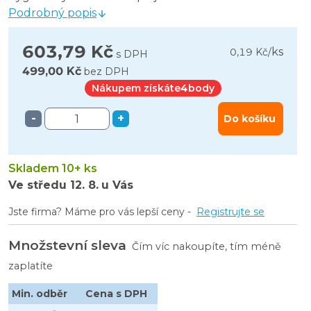
Podrobný popis
603,79 Kč
ks
0,19 Kč
/
s DPH
499,00 Kč
bez DPH
Nákupem získáte
4
body
-
+
Do košíku
Skladem 10+ ks
Ve středu
12. 8.
u Vás
Jste firma? Máme pro vás lepší ceny -
Registrujte se
Množstevní sleva
Čím víc nakoupíte, tím méně
zaplatíte
Min. odběr
Cena s DPH