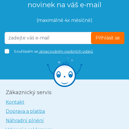
novinek na váš e-mail
(maximálně 4x měsíčně)
Přihlásit se
Souhlasím se
zpracováním osobních údajů
Zákaznický servis
Kontakt
Doprava a platba
Náhradní plnění