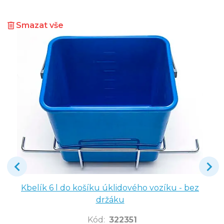
Smazat vše
Kbelík 6 l do košíku úklidového vozíku - bez
držáku
Kód
:
322351