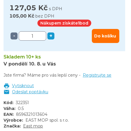
127,05 Kč
s DPH
105,00 Kč
bez DPH
Nákupem získáte
1
bod
-
+
Do košíku
Skladem 10+ ks
V pondělí
10. 8.
u Vás
Jste firma? Máme pro vás lepší ceny -
Registrujte se
Vytisknout
Odeslat poptávku
Kód
:
322351
Váha
:
0.5
EAN
:
8596321013604
Výrobce
:
EAST MOP spol. s r.o.
Značka
:
East mop