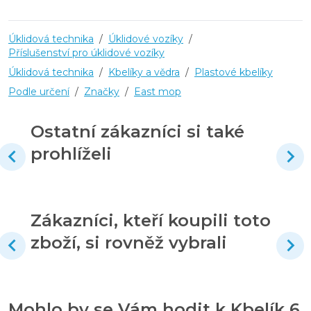
Úklidová technika
/
Úklidové vozíky
/
Příslušenství pro úklidové vozíky
Úklidová technika
/
Kbelíky a vědra
/
Plastové kbelíky
Podle určení
/
Značky
/
East mop
Ostatní zákazníci si také
prohlíželi
Zákazníci, kteří koupili toto
zboží, si rovněž vybrali
Mohlo by se Vám hodit k Kbelík 6