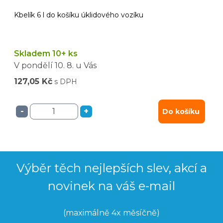
Kbelík 6 l do košíku úklidového vozíku
Skladem 10+ ks
V pondělí
10. 8.
u Vás
127,05 Kč
s DPH
-
+
Do košíku
Výběr těch nejlepších slev, akcí a
novinek na váš e-mail
(maximálně 4x měsíčně)