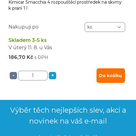
Kimicar Smacchia 4 rozpouštěcí prostředek na skvrny
k praní 1 l
Nakupuji po
Skladem 3-5 ks
V úterý
11. 8.
u Vás
186,70 Kč
s DPH
-
+
Do košíku
Výběr těch nejlepších slev, akcí a
novinek na váš e-mail