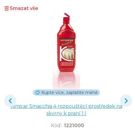
Smazat vše
Kupte více, zaplatíte méně
Kimicar Smacchia 4 rozpouštěcí prostředek na
skvrny k praní 1 l
Kód
:
1221000