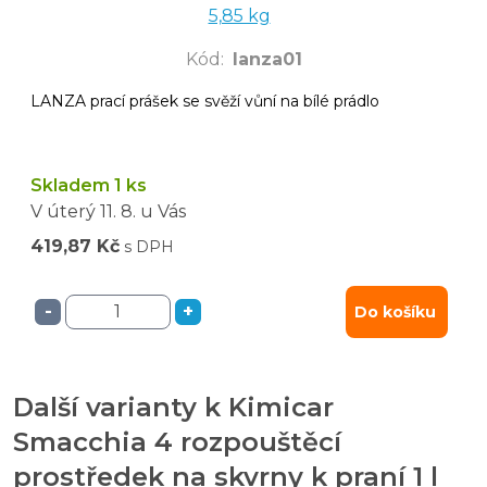
5,85 kg
Kód
:
lanza01
LANZA prací prášek se svěží vůní na bílé prádlo
Skladem 1 ks
V úterý
11. 8.
u Vás
419,87 Kč
s DPH
-
+
Do košíku
Další varianty k Kimicar
Smacchia 4 rozpouštěcí
prostředek na skvrny k praní 1 l