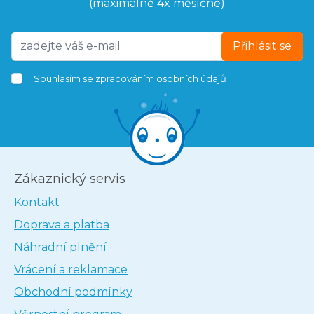
(maximálně 4x měsíčně)
Přihlásit se
Souhlasím se
zpracováním osobních údajů
Zákaznický servis
Kontakt
Doprava a platba
Náhradní plnění
Vrácení a reklamace
Obchodní podmínky