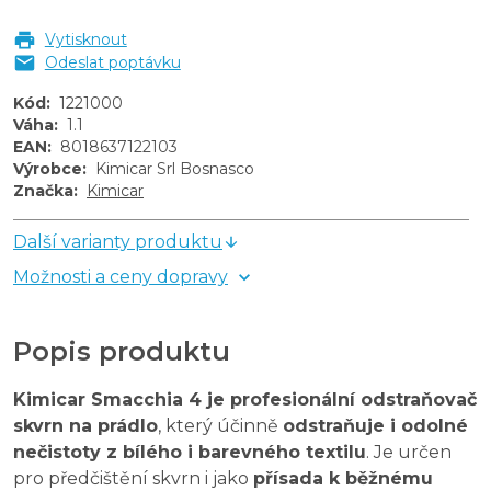
Vytisknout
Odeslat poptávku
Kód
:
1221000
Váha
:
1.1
EAN
:
8018637122103
Výrobce
:
Kimicar Srl Bosnasco
Značka
:
Kimicar
Další varianty produktu
Možnosti a ceny dopravy
Popis produktu
Kimicar Smacchia 4 je profesionální odstraňovač
skvrn na prádlo
, který účinně
odstraňuje i odolné
nečistoty z bílého i barevného textilu
. Je určen
pro předčištění skvrn i jako
přísada k běžnému