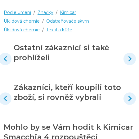
Podle určení
/
Značky
/
Kimicar
Úklidová chemie
/
Odstraňovače skvrn
Úklidová chemie
/
Textil a kůže
Ostatní zákazníci si také
prohlíželi
Zákazníci, kteří koupili toto
zboží, si rovněž vybrali
Mohlo by se Vám hodit k Kimicar
Smacchia 4 rozpouštěcí