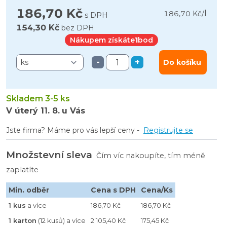
186,70 Kč
l
186,70 Kč
/
s DPH
154,30 Kč
bez DPH
Nákupem získáte
1
bod
-
+
Do košíku
Skladem 3-5 ks
V úterý
11. 8.
u Vás
Jste firma? Máme pro vás lepší ceny -
Registrujte se
Množstevní sleva
Čím víc nakoupíte, tím méně
zaplatíte
Min. odběr
Cena s DPH
Cena/Ks
1 kus
a více
186,70 Kč
186,70 Kč
1 karton
(12 kusů) a více
2 105,40 Kč
175,45 Kč