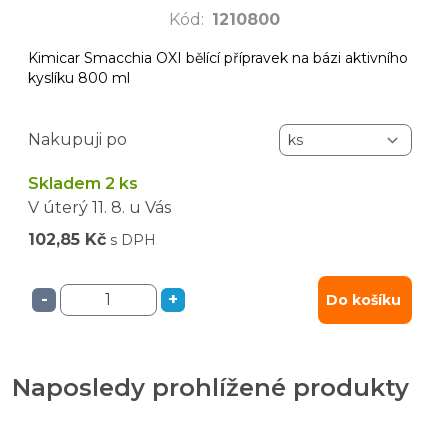
Kód
:
1210800
Kimicar Smacchia OXI bělící přípravek na bázi aktivního
kyslíku 800 ml
Nakupuji po
Skladem 2 ks
V úterý
11. 8.
u Vás
102,85 Kč
s DPH
-
+
Do košíku
Naposledy prohlížené produkty