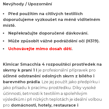
Nevýhody / Upozornění
Před použitím na citlivých textiliích
doporučujeme vyzkoušet na méně viditelném
místě.
Nepřekračujte doporučené dávkování.
Může způsobit vážné podráždění očí (H319).
Uchovávejte mimo dosah dětí
.
Kimicar Smacchia 4 rozpouštěcí prostředek na
skvrny k praní 1 l
je profesionální přípravek pro
účinné odstranění odolných skvrn z bílého i
barevného prádla
. Lze jej použít jako předpírku i
jako přísadu k pracímu prostředku. Díky vysoké
účinnosti, šetrnosti k textiliím a spolehlivým
výsledkům i při nízkých teplotách je ideální volbou
pro
domácnosti, hotely, restaurace i