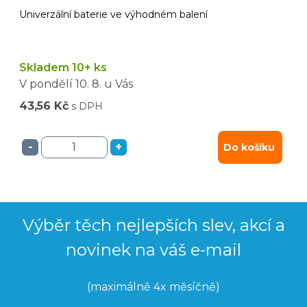
Univerzální baterie ve výhodném balení
Skladem 10+ ks
V pondělí
10. 8.
u Vás
43,56 Kč
s DPH
-
+
Do košíku
Výběr těch nejlepších slev, akcí a
novinek na váš e-mail
(maximálně 4x měsíčně)