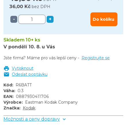
36,00 Kč
bez DPH
-
+
Do košíku
Skladem 10+ ks
V pondělí
10. 8.
u Vás
Jste firma? Máme pro vás lepší ceny -
Registrujte se
Vytisknout
Odeslat poptávku
Kód
:
R6BATT
Váha
:
0.3
EAN
:
0887930411706
Výrobce
:
Eastman Kodak Company
Značka
:
Kodak
Možnosti a ceny dopravy