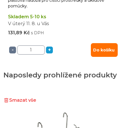
plastová nádoba pro čisticí prostředky a úklidové
pomůcky.
Skladem 5-10 ks
V úterý
11. 8.
u Vás
131,89 Kč
s DPH
-
+
Do košíku
Naposledy prohlížené produkty
Smazat vše