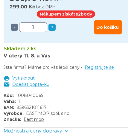
299,00 Kč
bez DPH
Nákupem získáte
2
body
-
+
Do košíku
Skladem 2 ks
V úterý
11. 8.
u Vás
Jste firma? Máme pro vás lepší ceny -
Registrujte se
Vytisknout
Odeslat poptávku
Kód
:
1008040065
Váha
:
1
EAN
:
8596321011617
Výrobce
:
EAST MOP spol. s r.o.
Značka
:
East mop
Možnosti a ceny dopravy