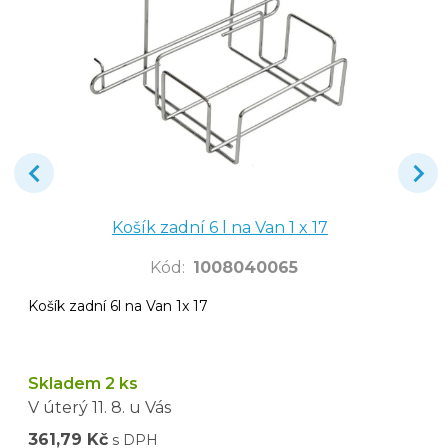
Košík zadní 6 l na Van 1 x 17
Kód
:
1008040065
Košík zadní 6l na Van 1x 17
Skladem 2 ks
V úterý
11. 8.
u Vás
361,79 Kč
s DPH