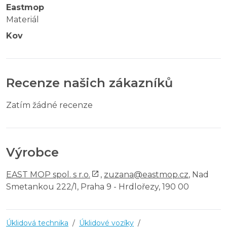
Eastmop
Materiál
Kov
Recenze našich zákazníků
Zatím žádné recenze
Výrobce
EAST MOP spol. s r.o.
,
zuzana@eastmop.cz
, Nad
Smetankou 222/1, Praha 9 - Hrdlořezy, 190 00
Úklidová technika
/
Úklidové vozíky
/