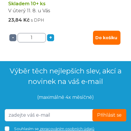
Skladem 10+ ks
V úterý
11. 8.
u Vás
23,84 Kč
s DPH
-
+
Do košíku
Výběr těch nejlepších slev, akcí a
novinek na váš e-mail
(maximálně 4x měsíčně)
Přihlásit se
Souhlasím se
zpracováním osobních údajů