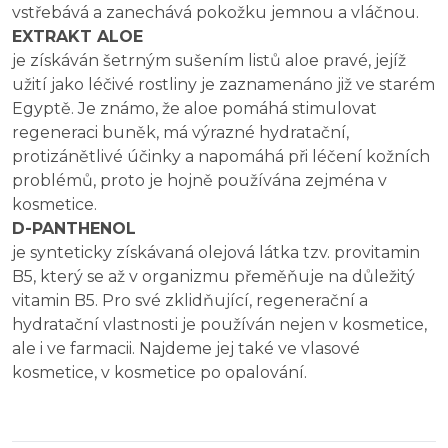
vstřebává a zanechává pokožku jemnou a vláčnou.
EXTRAKT ALOE
je získáván šetrným sušením listů aloe pravé, jejíž
užití jako léčivé rostliny je zaznamenáno již ve starém
Egyptě. Je známo, že aloe pomáhá stimulovat
regeneraci buněk, má výrazné hydratační,
protizánětlivé účinky a napomáhá při léčení kožních
problémů, proto je hojně používána zejména v
kosmetice.
D-PANTHENOL
je synteticky získávaná olejová látka tzv. provitamin
B5, který se až v organizmu přeměňuje na důležitý
vitamin B5. Pro své zklidňující, regenerační a
hydratační vlastnosti je používán nejen v kosmetice,
ale i ve farmacii. Najdeme jej také ve vlasové
kosmetice, v kosmetice po opalování.