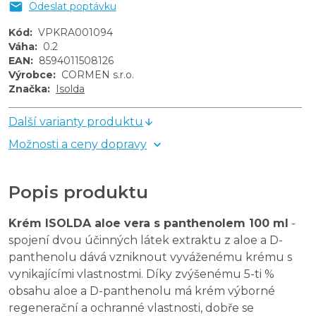
Odeslat poptávku
Kód
:
VPKRA001094
Váha
:
0.2
EAN
:
8594011508126
Výrobce
:
CORMEN s.r.o.
Značka
:
Isolda
Další varianty produktu
Možnosti a ceny dopravy
Popis produktu
Krém ISOLDA aloe vera s panthenolem 100 ml
-
spojení dvou účinných látek extraktu z aloe a D-
panthenolu dává vzniknout vyváženému krému s
vynikajícími vlastnostmi. Díky zvýšenému 5-ti %
obsahu aloe a D-panthenolu má krém výborné
regenerační a ochranné vlastnosti, dobře se