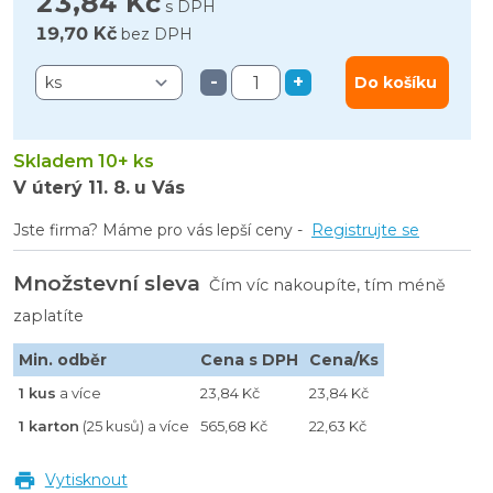
23,84 Kč
s DPH
19,70 Kč
bez DPH
-
+
Do košíku
Skladem 10+ ks
V úterý
11. 8.
u Vás
Jste firma? Máme pro vás lepší ceny -
Registrujte se
Množstevní sleva
Čím víc nakoupíte, tím méně
zaplatíte
Min. odběr
Cena s DPH
Cena/Ks
1 kus
a více
23,84 Kč
23,84 Kč
1 karton
(25 kusů) a více
565,68 Kč
22,63 Kč
Vytisknout