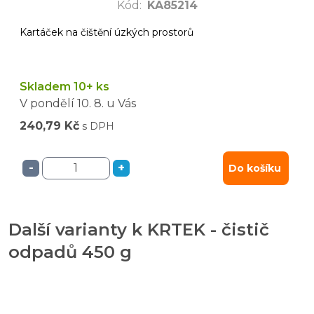
Kód
:
KA85214
Kartáček na čištění úzkých prostorů
Skladem 10+ ks
V pondělí
10. 8.
u Vás
240,79 Kč
s DPH
-
+
Do košíku
Další varianty k KRTEK - čistič
odpadů 450 g