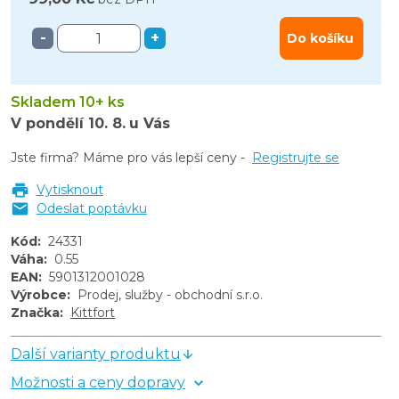
-
+
Do košíku
Skladem 10+ ks
V pondělí
10. 8.
u Vás
Jste firma? Máme pro vás lepší ceny -
Registrujte se
Vytisknout
Odeslat poptávku
Kód
:
24331
Váha
:
0.55
EAN
:
5901312001028
Výrobce
:
Prodej, služby - obchodní s.r.o.
Značka
:
Kittfort
Další varianty produktu
Možnosti a ceny dopravy