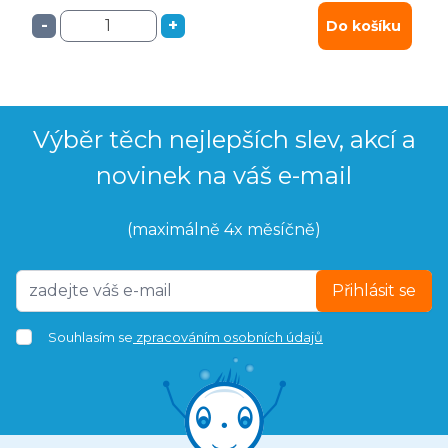
-
+
Do košíku
Výběr těch nejlepších slev, akcí a
novinek na váš e-mail
(maximálně 4x měsíčně)
Přihlásit se
Souhlasím se
zpracováním osobních údajů