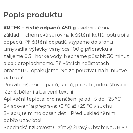
Popis produktu
KRTEK - čistič odpadů 450 g
- velmi účinná
základní chemická surovina k čištění kotlů, potrubí a
odpadů. Při čištění odpadů vsypeme do sifonu
umyvadla, výlevky, vany cca 100 g přípravku a
zalijeme 0,5 l horké vody. Necháme působit 30 minut
a pak propláchneme. Při větších nečistotách
proceduru opakujeme. Nelze používat na hliníkové
potrubí!
Použití: čištění odpadů, kotlů, potrubí, odmašťovací
lázně, bělení a barvení textilií
Aplikační teplota: pro nanášení je od +5 do +25 °C
Skladování a přeprava: +5 °C až +25 °C v suchu.
Skladujte mimo dosah dětí!! Před uskladněním
dobře uzavřete!
Specifická rizikovost: C-žíravý Žíravý Obsah: NaOH 97-