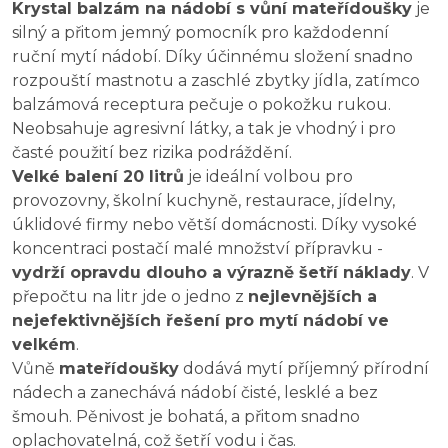
Krystal balzám na nádobí s vůní mateřídoušky
je
silný a přitom jemný pomocník pro každodenní
ruční mytí nádobí. Díky účinnému složení snadno
rozpouští mastnotu a zaschlé zbytky jídla, zatímco
balzámová receptura pečuje o pokožku rukou.
Neobsahuje agresivní látky, a tak je vhodný i pro
časté použití bez rizika podráždění.
Velké balení 20 litrů
je ideální volbou pro
provozovny, školní kuchyně, restaurace, jídelny,
úklidové firmy nebo větší domácnosti. Díky vysoké
koncentraci postačí malé množství přípravku -
vydrží opravdu dlouho a výrazně šetří náklady
. V
přepočtu na litr jde o jedno z
nejlevnějších a
nejefektivnějších řešení pro mytí nádobí ve
velkém
.
Vůně
mateřídoušky
dodává mytí příjemný přírodní
nádech a zanechává nádobí čisté, lesklé a bez
šmouh. Pěnivost je bohatá, a přitom snadno
oplachovatelná, což šetří vodu i čas.