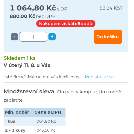
1 064,80 Kč
l
53,24 Kč
/
s DPH
880,00 Kč
bez DPH
Nákupem získáte
8
bodů
-
+
Do košíku
Skladem 1 ks
V úterý
11. 8.
u Vás
Jste firma? Máme pro vás lepší ceny -
Registrujte se
Množstevní sleva
Čím víc nakoupíte, tím méně
zaplatíte
Min. odběr
Cena s DPH
1 kus
1 064,80 Kč
2 - 3 kusy
1 043,50 Kč