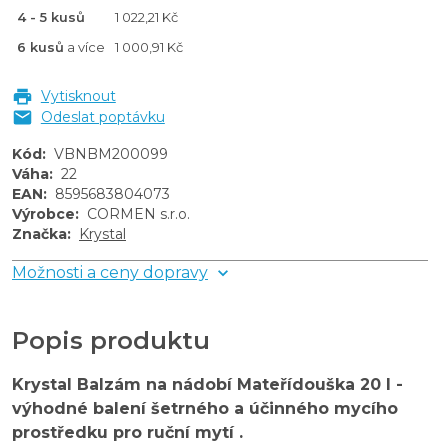
4 - 5 kusů
1 022,21 Kč
6 kusů
a více
1 000,91 Kč
Vytisknout
Odeslat poptávku
Kód
:
VBNBM200099
Váha
:
22
EAN
:
8595683804073
Výrobce
:
CORMEN s.r.o.
Značka
:
Krystal
Možnosti a ceny dopravy
Popis produktu
Krystal Balzám na nádobí Mateřídouška 20 l -
výhodné balení šetrného a účinného mycího
prostředku pro ruční mytí .