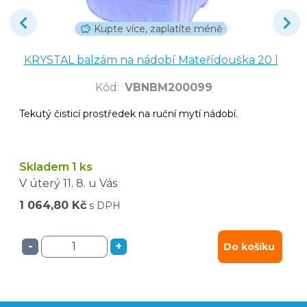
Kupte více, zaplatíte méně
KRYSTAL balzám na nádobí Mateřídouška 20 l
Kód
:
VBNBM200099
Tekutý čisticí prostředek na ruční mytí nádobí.
Skladem 1 ks
V úterý
11. 8.
u Vás
1 064,80 Kč
s DPH
-
+
Do košíku