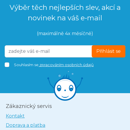
Výběr těch nejlepších slev, akcí a
novinek na váš e-mail
(maximálně 4x měsíčně)
Přihlásit se
Souhlasím se
zpracováním osobních údajů
Zákaznický servis
Kontakt
Doprava a platba