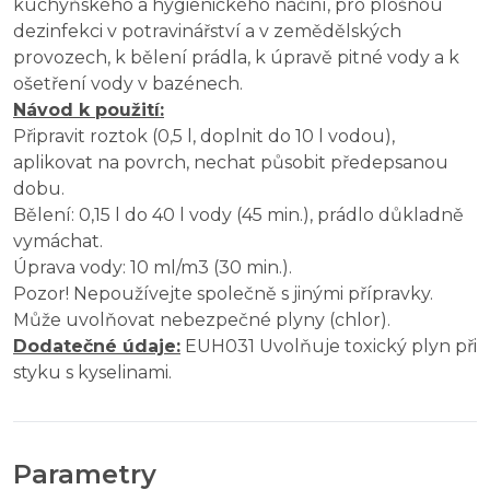
kuchyňského a hygienického náčiní, pro plošnou
dezinfekci v potravinářství a v zemědělských
provozech, k bělení prádla, k úpravě pitné vody a k
ošetření vody v bazénech.
Návod k použití:
Připravit roztok (0,5 l, doplnit do 10 l vodou),
aplikovat na povrch, nechat působit předepsanou
dobu.
Bělení: 0,15 l do 40 l vody (45 min.), prádlo důkladně
vymáchat.
Úprava vody: 10 ml/m3 (30 min.).
Pozor! Nepoužívejte společně s jinými přípravky.
Může uvolňovat nebezpečné plyny (chlor).
Dodatečné údaje:
EUH031 Uvolňuje toxický plyn při
styku s kyselinami.
Parametry