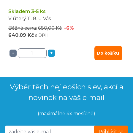
Skladem 3-5 ks
V úterý
11. 8.
u Vás
Běžná cena:
680,00 Kč
-6%
640,09 Kč
s DPH
-
+
Do košíku
Výběr těch nejlepších slev, akcí a
novinek na váš e-mail
(maximálně 4x měsíčně)
Přihlásit se