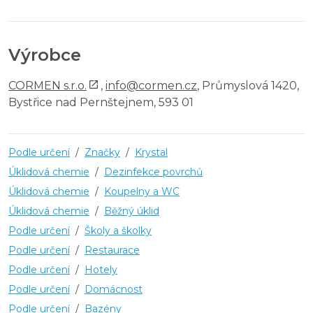
Výrobce
CORMEN s.r.o.
,
info@cormen.cz
, Průmyslová 1420,
Bystřice nad Pernštejnem, 593 01
Podle určení
/
Značky
/
Krystal
Úklidová chemie
/
Dezinfekce povrchů
Úklidová chemie
/
Koupelny a WC
Úklidová chemie
/
Běžný úklid
Podle určení
/
Školy a školky
Podle určení
/
Restaurace
Podle určení
/
Hotely
Podle určení
/
Domácnost
Podle určení
/
Bazény