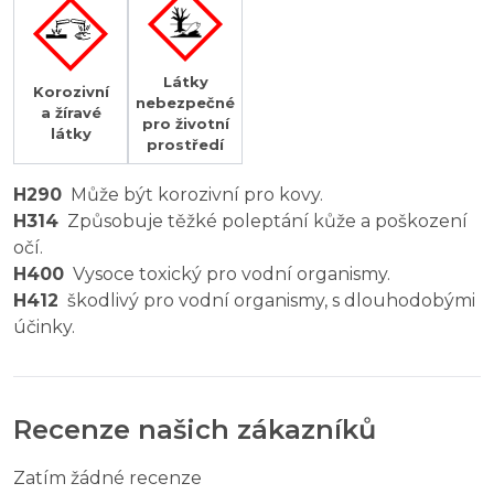
Látky
Korozivní
nebezpečné
a žíravé
pro životní
látky
prostředí
H290
Může být korozivní pro kovy.
H314
Způsobuje těžké poleptání kůže a poškození
očí.
H400
Vysoce toxický pro vodní organismy.
H412
škodlivý pro vodní organismy, s dlouhodobými
účinky.
Recenze našich zákazníků
Zatím žádné recenze