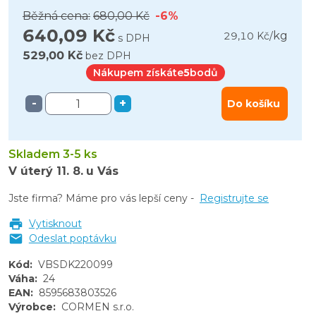
Běžná cena:
680,00 Kč
-6%
640,09 Kč
kg
29,10 Kč
/
s DPH
529,00 Kč
bez DPH
Nákupem získáte
5
bodů
-
+
Do košíku
Skladem 3-5 ks
V úterý
11. 8.
u Vás
Jste firma? Máme pro vás lepší ceny -
Registrujte se
Vytisknout
Odeslat poptávku
Kód
:
VBSDK220099
Váha
:
24
EAN
:
8595683803526
Výrobce
:
CORMEN s.r.o.