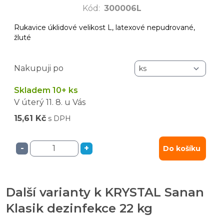
Kód
:
300006L
Rukavice úklidové velikost L, latexové nepudrované,
žluté
Nakupuji po
Skladem 10+ ks
V úterý
11. 8.
u Vás
15,61 Kč
s DPH
-
+
Do košíku
Další varianty k KRYSTAL Sanan
Klasik dezinfekce 22 kg