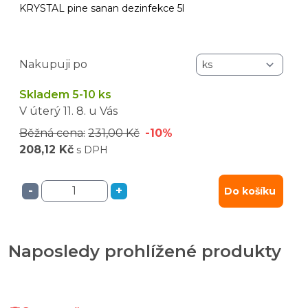
KRYSTAL pine sanan dezinfekce 5l
Nakupuji po
Skladem 5-10 ks
V úterý
11. 8.
u Vás
Běžná cena:
231,00 Kč
-10%
208,12 Kč
s DPH
-
+
Do košíku
Naposledy prohlížené produkty