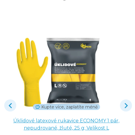
Kupte více, zaplatíte méně
Úklidové latexové rukavice ECONOMY 1 pár,
nepudrované, žluté, 25 g; Velikost L