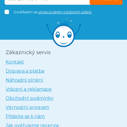
Souhlasím se
zpracováním osobních údajů
Zákaznický servis
Kontakt
Doprava a platba
Náhradní plnění
Vrácení a reklamace
Obchodní podmínky
Věrnostní program
Přidejte se k nám
Jak ověřujeme recenze