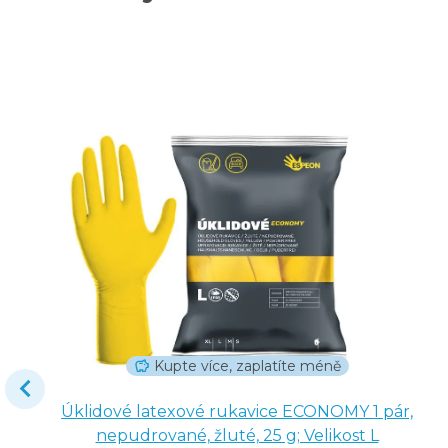
Kupte více, zaplatíte méně
Úklidové latexové rukavice ECONOMY 1 pár,
nepudrované, žluté, 25 g; Velikost L