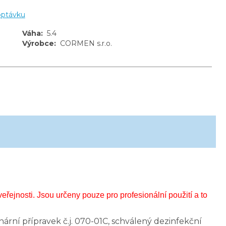
optávku
Váha
:
5.4
Výrobce
:
CORMEN s.r.o.
nosti. Jsou určeny pouze pro profesionální použití a to
nární přípravek č.j. 070-01C, schválený dezinfekční