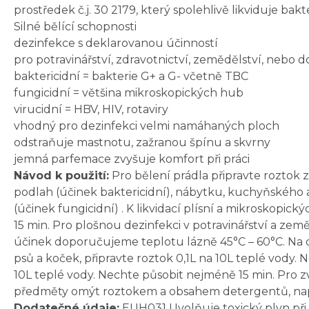
prostředek č.j. 30 2179, který spolehlivě likviduje bakte
Silné bělící schopnosti
dezinfekce s deklarovanou účinností
pro potravinářství, zdravotnictví, zemědělství, nebo 
baktericidní = bakterie G+ a G- včetně TBC
fungicidní = většina mikroskopických hub
virucidní = HBV, HIV, rotaviry
vhodný pro dezinfekci velmi namáhaných ploch
odstraňuje mastnotu, zažranou špínu a skvrny
jemná parfemace zvyšuje komfort při práci
Návod k použití:
Pro bělení prádla připravte roztok z
podlah (účinek baktericidní), nábytku, kuchyňského a
(účinek fungicidní) . K likvidací plísní a mikroskopi
15 min. Pro plošnou dezinfekci v potravinářství a zem
účinek doporučujeme teplotu lázně 45°C – 60°C. Na d
psů a koček, připravte roztok 0,1L na 10L teplé vody. N
10L teplé vody. Nechte působit nejméně 15 min. Pro 
předměty omýt roztokem a obsahem detergentů, např.
Dodatečné údaje:
EUH031 Uvolňuje toxický plyn při s