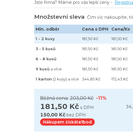
Jste firma? Máme pro vás lepší ceny -
Registru
Množstevní sleva
Čím víc nakoupíte, t
Min. odběr
Cena s DPH
Cena/Ks
1 - 2 kusy
181,50 Kč
181,50 Kč
3 - 5 kusů
181,50 Kč
181,50 Kč
6 - 8 kusů
181,50 Kč
181,50 Kč
9 kusů
a více
181,50 Kč
181,50 Kč
1 karton
(2 kusy) a více
344,85 Kč
172,43 Kč
Běžná cena:
203,00 Kč
-11%
181,50 Kč
36
s DPH
150,00 Kč
bez DPH
Nákupem získáte
1
bod