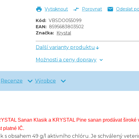
Vytisknout
Porovnat
Odeslat p
Kód
:
VBSDO055099
EAN
:
8595683803502
Značka
:
Krystal
Další varianty produktu
Možnosti a ceny dopravy
Recenze
Výrobce
STAL Sanan Klasik a KRYSTAL Pine sanan prodávat široké veřej
 platné IČ.
k s obsahem 49 g/l aktivního chlóru. Je schválený veteri