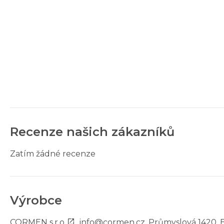
Recenze našich zákazníků
Zatím žádné recenze
Výrobce
CORMEN s.r.o.
,
info@cormen.cz
, Průmyslová 1420, 