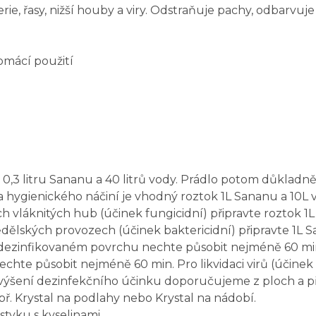
rie, řasy, nižší houby a viry. Odstraňuje pachy, odbarvuje a
domácí použití
 0,3 litru Sananu a 40 litrů vody. Prádlo potom důkladně 
 hygienického náčiní je vhodný roztok 1L Sananu a 10L vo
ckých vláknitých hub (účinek fungicidní) připravte roztok
ědělských provozech (účinek baktericidní) připravte 1L Sa
ezinfikovaném povrchu nechte působit nejméně 60 min. P
echte působit nejméně 60 min. Pro likvidaci virů (účinek 
zvýšení dezinfekčního účinku doporučujeme z ploch a pře
 Krystal na podlahy nebo Krystal na nádobí.
tyku s kyselinami.