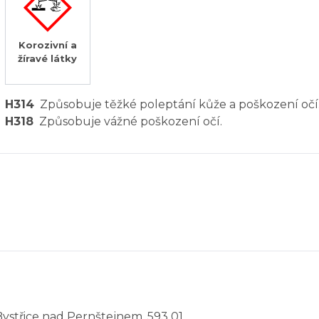
Korozivní a
žíravé látky
H314
Způsobuje těžké poleptání kůže a poškození očí
H318
Způsobuje vážné poškození očí.
Bystřice nad Pernštejnem, 593 01