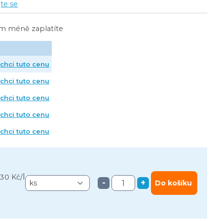
jte se
ím méně zaplatíte
chci tuto cenu
chci tuto cenu
chci tuto cenu
chci tuto cenu
chci tuto cenu
l
,30 Kč
/
-
+
Do košíku