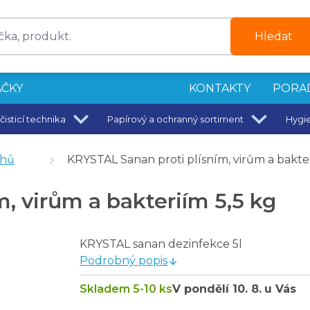
Hledat
ČKY
KONTAKTY
PORA
čisticí technika
Papírový a ochranný sortiment
Hygi
é, žluté, 25 g; Velikost L
chů
KRYSTAL Sanan proti plísním, virům a bakter
, virům a bakteriím 5,5 kg
KRYSTAL sanan dezinfekce 5l
Podrobný popis
Skladem 5-10 ks
V pondělí
10. 8.
u Vás