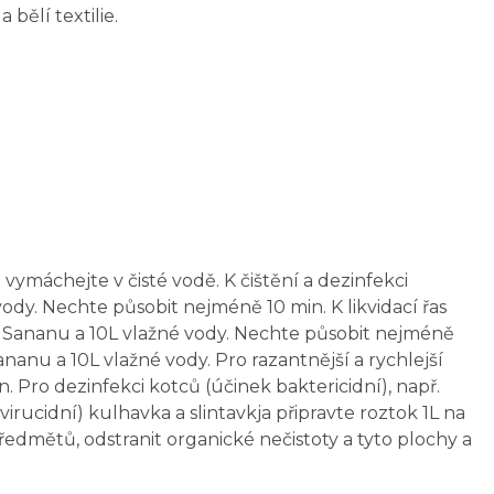
 bělí textilie.
vymáchejte v čisté vodě. K čištění a dezinfekci
dy. Nechte působit nejméně 10 min. K likvidací řas
 1L Sananu a 10L vlažné vody. Nechte působit nejméně
nanu a 10L vlažné vody. Pro razantnější a rychlejší
ro dezinfekci kotců (účinek baktericidní), např.
virucidní) kulhavka a slintavkja připravte roztok 1L na
dmětů, odstranit organické nečistoty a tyto plochy a