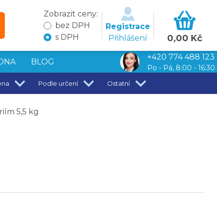
Zobrazit ceny:
bez DPH
Registrace
s DPH
0,00 Kč
Přihlášení
+420 774 488 123
DNA
BLOG
Po - Pá, 8:00 - 16:30
ena
Podle určení
Ostatní
iím 5,5 kg