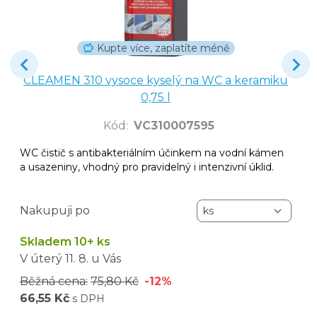
Kupte více, zaplatíte méně
CLEAMEN 310 vysoce kyselý na WC a keramiku
0,75 l
Kód
:
VC310007595
WC čistič s antibakteriálním účinkem na vodní kámen
a usazeniny, vhodný pro pravidelný i intenzivní úklid.
Nakupuji po
Skladem 10+ ks
V úterý
11. 8.
u Vás
Běžná cena:
75,80 Kč
-12%
66,55 Kč
s DPH