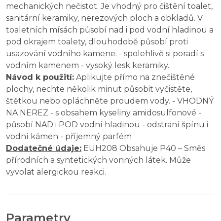
mechanických nečistot. Je vhodný pro čištění toalet,
sanitární keramiky, nerezových ploch a obkladů. V
toaletních mísách působí nad i pod vodní hladinou a
pod okrajem toalety, dlouhodobě působí proti
usazování vodního kamene. - spolehlivě si poradí s
vodním kamenem - vysoký lesk keramiky.
Návod k použití:
Aplikujte přímo na znečištěné
plochy, nechte několik minut působit vyčistěte,
štětkou nebo opláchněte proudem vody. - VHODNÝ
NA NEREZ - s obsahem kyseliny amidosulfonové -
působí NAD i POD vodní hladinou - odstraní špínu i
vodní kámen - příjemný parfém
Dodatečné údaje:
EUH208 Obsahuje P40 – Směs
přírodních a syntetických vonných látek. Může
vyvolat alergickou reakci.
Parametry