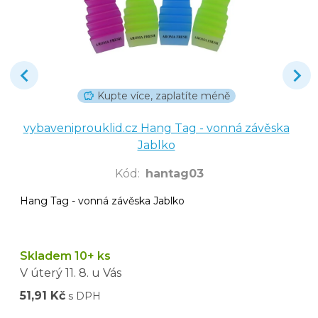
Kupte více, zaplatíte méně
vybaveniprouklid.cz Hang Tag - vonná závěska
Jablko
Kód
:
hantag03
Hang Tag - vonná závěska Jablko
Skladem 10+ ks
V úterý
11. 8.
u Vás
51,91 Kč
s DPH