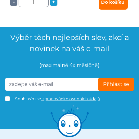
-
+
Do košíku
Výběr těch nejlepších slev, akcí a
novinek na váš e-mail
(maximálně 4x měsíčně)
Přihlásit se
Souhlasím se
zpracováním osobních údajů