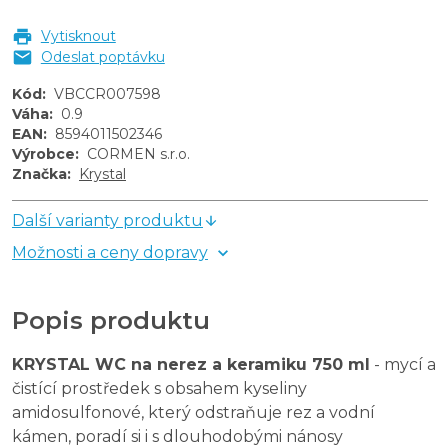
Vytisknout
Odeslat poptávku
Kód
:
VBCCR007598
Váha
:
0.9
EAN
:
8594011502346
Výrobce
:
CORMEN s.r.o.
Značka
:
Krystal
Další varianty produktu
Možnosti a ceny dopravy
Popis produktu
KRYSTAL WC na nerez a keramiku 750 ml
- mycí a
čistící prostředek s obsahem kyseliny
amidosulfonové, který odstraňuje rez a vodní
kámen, poradí si i s dlouhodobými nánosy