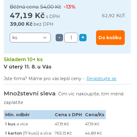
Běžná cena:
54,00 Kč
-13%
47,19 Kč
l
62,92 Kč
/
s DPH
39,00 Kč
bez DPH
-
+
Do košíku
Skladem 10+ ks
V úterý
11. 8.
u Vás
Jste firma? Máme pro vás lepší ceny -
Registrujte se
Množstevní sleva
Čím víc nakoupíte, tím méně
zaplatíte
Min. odběr
Cena s DPH
Cena/Ks
1 kus
a více
47,19 Kč
47,19 Kč
1 karton
(17 kusů) a více
763,15 Kč
44,89 Kč