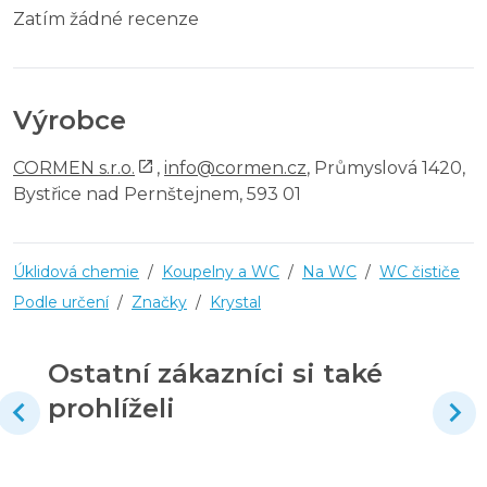
Zatím žádné recenze
Výrobce
CORMEN s.r.o.
,
info@cormen.cz
, Průmyslová 1420,
Bystřice nad Pernštejnem, 593 01
Úklidová chemie
/
Koupelny a WC
/
Na WC
/
WC čističe
Podle určení
/
Značky
/
Krystal
Ostatní zákazníci si také
prohlíželi