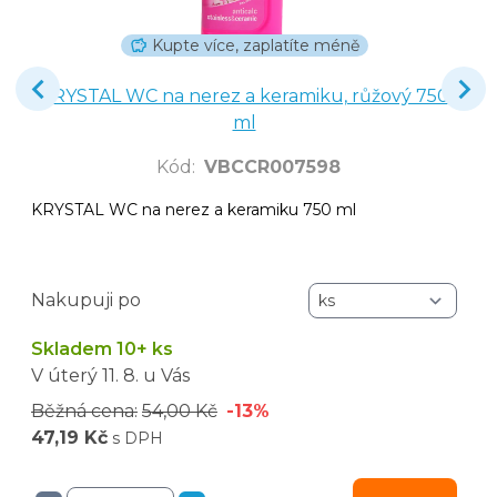
Kupte více, zaplatíte méně
KRYSTAL WC na nerez a keramiku, růžový 750
ml
Kód
:
VBCCR007598
KRYSTAL WC na nerez a keramiku 750 ml
Nakupuji po
Skladem 10+ ks
V úterý
11. 8.
u Vás
Běžná cena:
54,00 Kč
-13%
47,19 Kč
s DPH