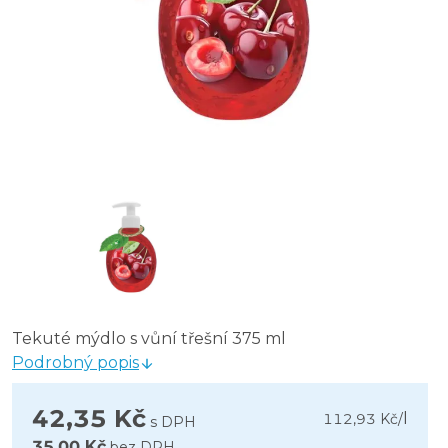
Tekuté mýdlo s vůní třešní 375 ml
Podrobný popis
42,35 Kč
l
112,93 Kč
/
s DPH
35,00 Kč
bez DPH