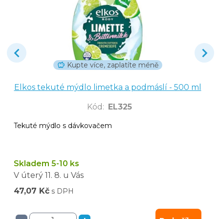
Kupte více, zaplatíte méně
Elkos tekuté mýdlo limetka a podmáslí - 500 ml
Kód
:
EL325
Tekuté mýdlo s dávkovačem
Skladem 5-10 ks
V úterý
11. 8.
u Vás
47,07 Kč
s DPH