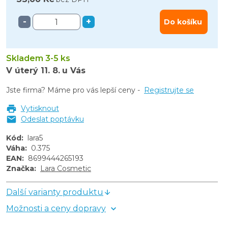
-
+
Do košíku
Skladem 3-5 ks
V úterý
11. 8.
u Vás
Jste firma? Máme pro vás lepší ceny -
Registrujte se
Vytisknout
Odeslat poptávku
Kód
:
lara5
Váha
:
0.375
EAN
:
8699444265193
Značka
:
Lara Cosmetic
Další varianty produktu
Možnosti a ceny dopravy