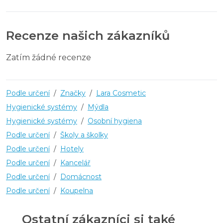
Recenze našich zákazníků
Zatím žádné recenze
Podle určení
/
Značky
/
Lara Cosmetic
Hygienické systémy
/
Mýdla
Hygienické systémy
/
Osobní hygiena
Podle určení
/
Školy a školky
Podle určení
/
Hotely
Podle určení
/
Kancelář
Podle určení
/
Domácnost
Podle určení
/
Koupelna
Ostatní zákazníci si také