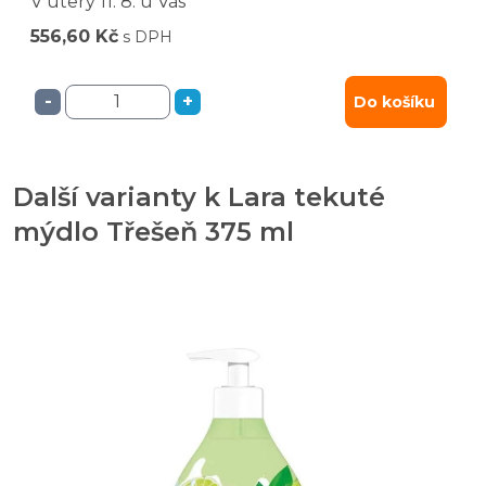
V úterý
11. 8.
u Vás
556,60 Kč
s DPH
-
+
Do košíku
Další varianty k Lara tekuté
mýdlo Třešeň 375 ml