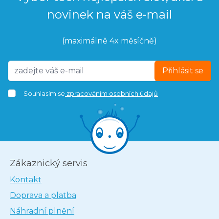
novinek na váš e-mail
(maximálně 4x měsíčně)
Přihlásit se
Souhlasím se
zpracováním osobních údajů
Zákaznický servis
Kontakt
Doprava a platba
Náhradní plnění