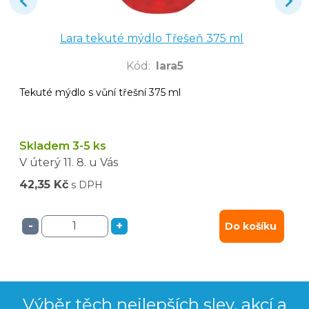
Lara tekuté mýdlo Třešeň 375 ml
Kód
:
lara5
Tekuté mýdlo s vůní třešní 375 ml
Skladem 3-5 ks
V úterý
11. 8.
u Vás
42,35 Kč
s DPH
-
+
Do košíku
Výběr těch nejlepších slev, akcí a