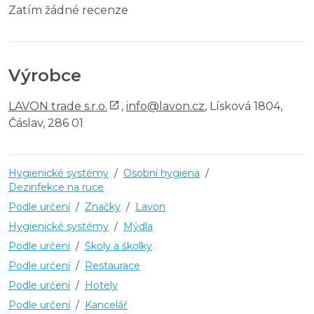
Zatím žádné recenze
Výrobce
LAVON trade s.r.o.
,
info@lavon.cz
, Lísková 1804,
Čáslav, 286 01
Hygienické systémy
/
Osobní hygiena
/
Dezinfekce na ruce
Podle určení
/
Značky
/
Lavon
Hygienické systémy
/
Mýdla
Podle určení
/
Školy a školky
Podle určení
/
Restaurace
Podle určení
/
Hotely
Podle určení
/
Kancelář