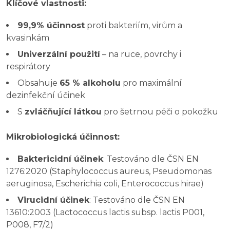
Klíčové vlastnosti:
99,9% účinnost
proti bakteriím, virům a
kvasinkám
Univerzální použití
– na ruce, povrchy i
respirátory
Obsahuje
65 % alkoholu
pro maximální
dezinfekční účinek
S
zvláčňující látkou
pro šetrnou péči o pokožku
Mikrobiologická účinnost:
Baktericidní účinek
: Testováno dle ČSN EN
1276:2020 (Staphylococcus aureus, Pseudomonas
aeruginosa, Escherichia coli, Enterococcus hirae)
Virucidní účinek
: Testováno dle ČSN EN
13610:2003 (Lactococcus lactis subsp. lactis P001,
P008, F7/2)