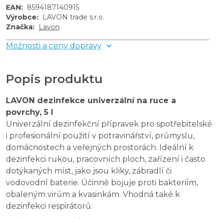
EAN
:
8594187140915
Výrobce
:
LAVON trade s.r.o.
Značka
:
Lavon
Možnosti a ceny dopravy
Popis produktu
LAVON dezinfekce univerzální na ruce a
povrchy, 5 l
Univerzální dezinfekční přípravek pro spotřebitelské
i profesionální použití v potravinářství, průmyslu,
domácnostech a veřejných prostorách. Ideální k
dezinfekci rukou, pracovních ploch, zařízení i často
dotýkaných míst, jako jsou kliky, zábradlí či
vodovodní baterie. Účinně bojuje proti bakteriím,
obaleným virům a kvasinkám. Vhodná také k
dezinfekci respirátorů.