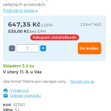
veřejných prostorách.
Podrobný popis
647,35 Kč
l
129,47 Kč
/
s DPH
535,00 Kč
bez DPH
Nákupem získáte
5
bodů
-
+
Do košíku
Skladem 3-5 ks
V úterý
11. 8.
u Vás
Jste firma? Máme pro vás lepší ceny -
Registrujte se
Vytisknout
Odeslat poptávku
Kód
:
627621
Váha
:
5.1