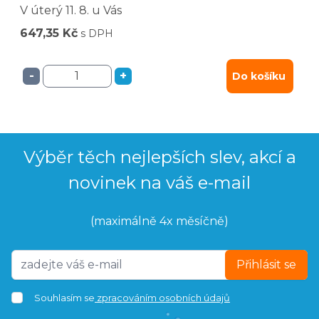
V úterý
11. 8.
u Vás
647,35 Kč
s DPH
-
+
Do košíku
Výběr těch nejlepších slev, akcí a
novinek na váš e-mail
(maximálně 4x měsíčně)
Přihlásit se
Souhlasím se
zpracováním osobních údajů