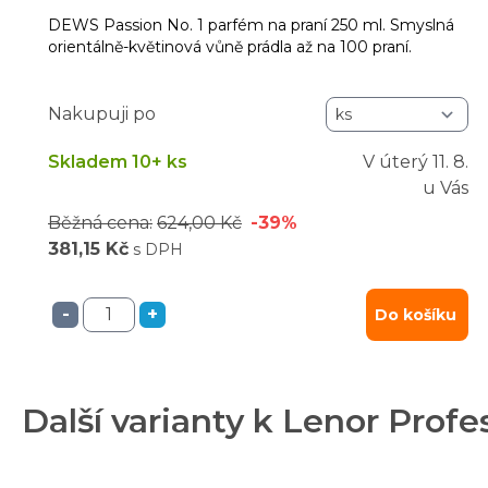
DEWS Passion No. 1 parfém na praní 250 ml. Smyslná
orientálně-květinová vůně prádla až na 100 praní.
Nakupuji po
Skladem 10+ ks
V úterý
11. 8.
u Vás
Běžná cena:
624,00 Kč
-39%
381,15 Kč
s DPH
-
+
Do košíku
Další varianty k Lenor Profe