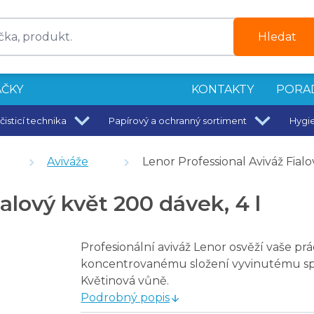
Hledat
ČKY
KONTAKTY
PORA
čisticí technika
Papírový a ochranný sortiment
Hygi
Aviváže
Lenor Professional Aviváž Fialo
ní na 90 C
alový květ 200 dávek, 4 l
Profesionální aviváž Lenor osvěží vaše pr
koncentrovanému složení vyvinutému spec
Květinová vůně.
Podrobný popis