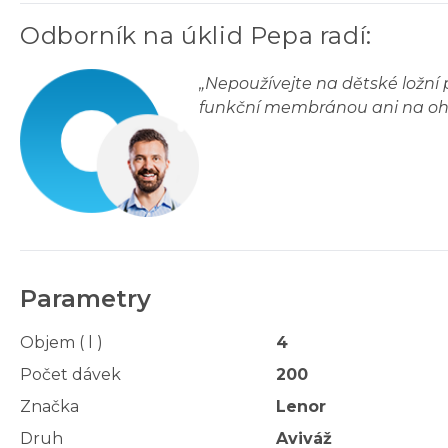
Odborník na úklid Pepa radí
:
„
Nepoužívejte na dětské ložní p
funkční membránou ani na ohniv
Parametry
Objem ( l )
4
Počet dávek
200
Značka
Lenor
Druh
Aviváž