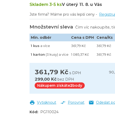
Skladem 3-5 ks
V úterý
11. 8.
u Vás
Jste firma? Máme pro vás lepší ceny -
Registru
Množstevní sleva
Čím víc nakoupíte, t
vek, 4 L
Min. odběr
Cena s DPH
Cena/Ks
1 kus
a více
361,79 Kč
361,79 Kč
1 karton
(3 kusy) a více
1 085,37 Kč
361,79 Kč
361,79 Kč
90
s DPH
299,00 Kč
bez DPH
Nákupem získáte
2
body
Vytisknout
Porovnat
Odeslat p
Kód
:
PG110024