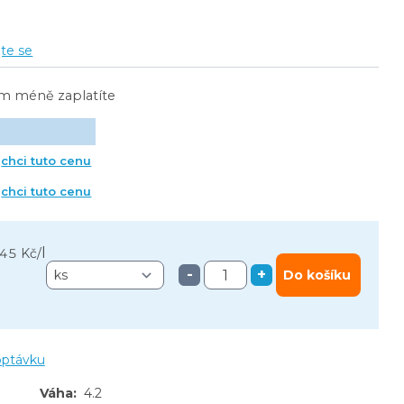
jte se
ím méně zaplatíte
chci tuto cenu
chci tuto cenu
l
,45 Kč
/
-
+
Do košíku
optávku
Váha
:
4.2