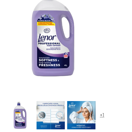
Nanolab Octová AVIVÁŽ testovací sada 5 ks
Perlux Parfume Glamoure koncentrovaná aviváž - 1 l
Kuschelweich Aviváž Frische Traum - svěží vůně 1 l
Softlan Traumfrisch aviváž 1 l
Lenor Professional aviváž Freshness Protection 200 dá
+1