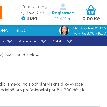
Zobrazit ceny:
bez DPH
Registrace
s DPH
0,00 Kč
Přihlášení
+420 774 488 123
DNA
BLOG
Po - Pá, 8:00 - 16:30
ena
Podle určení
Ostatní
vý květ 200 dávek, 4 l
ádlo, změkčí ho a ochrání vlákna díky vysoce
iálně pro profesionální použití. 200 dávek.