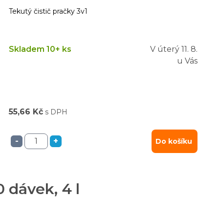
Tekutý čistič pračky 3v1
Skladem 10+ ks
V úterý
11. 8.
u Vás
55,66 Kč
s DPH
-
+
Do košíku
 dávek, 4 l