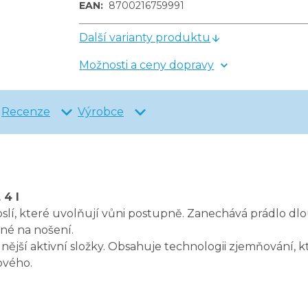
EAN
:
8700216759991
Další varianty produktu
Možnosti a ceny dopravy
Recenze
Výrobce
 4 l
lí, které uvolňují vůni postupně. Zanechává prádlo dlo
né na nošení.
ilnější aktivní složky. Obsahuje technologii zjemňování
ového.