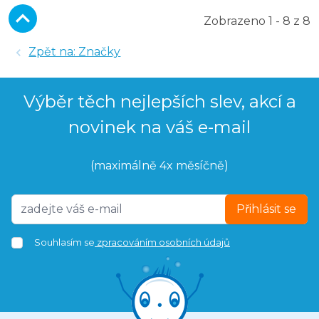
Zobrazeno 1 - 8 z 8
Zpět na: Značky
Výběr těch nejlepších slev, akcí a
novinek na váš e-mail
(maximálně 4x měsíčně)
Přihlásit se
Souhlasím se
zpracováním osobních údajů