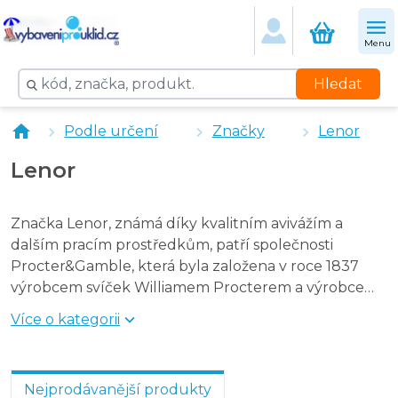
Lenor aviváž Summer Breeze 5 l
Lenor aviváž Spring Breeze 5 l
Menu
Lenor aviváž Eliminator 4,75 l
Chopa aviváž vanilka 1 l
Hledat
Lenor aviváž Summer Breeze 4 l
Lenor Professional aviváž Freshness Protection 200 dáve
Podle určení
Značky
Lenor
Lenor aviváž Sea Breeze 4 l
Lenor Professional aviváž Sensitive Cotton 200 dávek, 4 
Lenor
Značka Lenor, známá díky kvalitním avivážím a
dalším pracím prostředkům, patří společnosti
Procter&Gamble, která byla založena v roce 1837
výrobcem svíček Williamem Procterem a výrobcem
mýdla James Gamblem v USA.
Více o kategorii
Nejprodávanější produkty