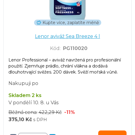
Kupte více, zaplatíte méně
Lenor aviváž Sea Breeze 4 l
Kód
:
PG110020
Lenor Professional – aviváž navržená pro profesionální
použití. Zjemňuje prádlo, chrání vlákna a dodává
dlouhotrvající svěžes. 200 dávek. Svěží mořská vůně.
Nakupuji po
Skladem 2 ks
V pondělí
10. 8.
u Vás
Běžná cena:
422,29 Kč
-11%
375,10 Kč
s DPH