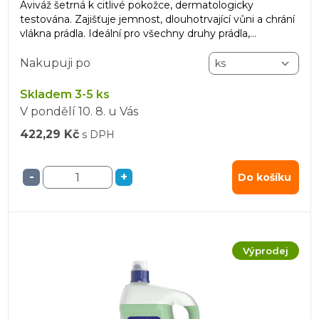
Aviváž šetrná k citlivé pokožce, dermatologicky
testována. Zajišťuje jemnost, dlouhotrvající vůni a chrání
vlákna prádla. Ideální pro všechny druhy prádla,
zanechává prádlo svěží i po sušení v sušičce.
Nakupuji po
Skladem 3-5 ks
V pondělí
10. 8.
u Vás
422,29 Kč
s DPH
-
+
Do košíku
Výprodej