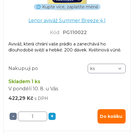
Kupte více, zaplatíte méně
Lenor aviváž Summer Breeze 4 l
Kód
:
PG110022
Aviváž, která chrání vaše prádlo a zanechává ho
dlouhodobě svěží a hebké. 200 dávek. Květinová vůně.
Nakupuji po
Skladem 1 ks
V pondělí
10. 8.
u Vás
422,29 Kč
s DPH
-
+
Do košíku