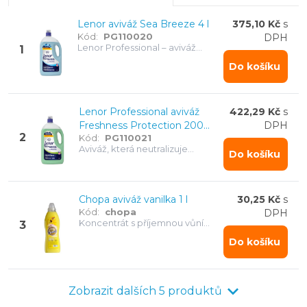
Lenor aviváž Sea Breeze 4 l
375,10 Kč
s
Kód:
PG110020
DPH
Lenor Professional – aviváž
1
navržená pro profesionální
Do košíku
použití. Zjemňuje prádlo, chrání
vlákna a dodává dlouhotrvající
svěžes. 200 dávek. Svěží mořská
vůně.
Lenor Professional aviváž
422,29 Kč
s
Freshness Protection 200
DPH
2
Kód:
PG110021
dávek, 4 L
Aviváž, která neutralizuje
Do košíku
zápachy a zároveň pečuje o
vaše prádlo – svěžest a ochrana
v jednom. 200 dávek
Chopa aviváž vanilka 1 l
30,25 Kč
s
Kód:
chopa
DPH
Koncentrát s příjemnou vůní
3
vanilky
Do košíku
Zobrazit dalších 5 produktů