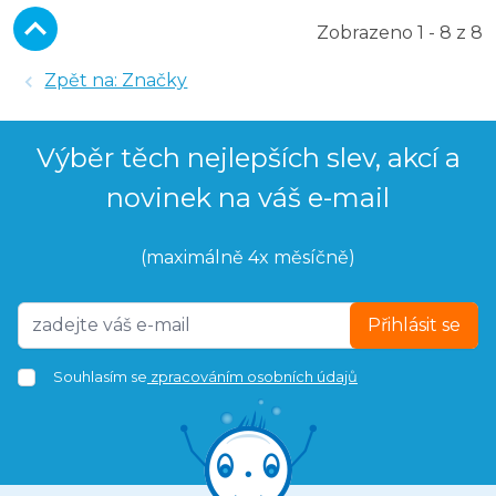
Zobrazeno 1 - 8 z 8
Zpět na: Značky
Výběr těch nejlepších slev, akcí a
novinek na váš e-mail
(maximálně 4x měsíčně)
Přihlásit se
Souhlasím se
zpracováním osobních údajů