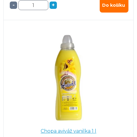
-
+
Do košíku
Chopa aviváž vanilka 1 l