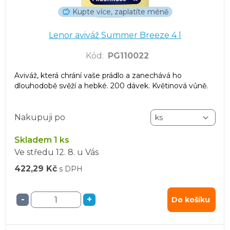
Kupte více, zaplatíte méně
Lenor aviváž Summer Breeze 4 l
Kód
:
PG110022
Aviváž, která chrání vaše prádlo a zanechává ho
dlouhodobě svěží a hebké. 200 dávek. Květinová vůně.
Nakupuji po
Skladem 1 ks
Ve středu
12. 8.
u Vás
422,29 Kč
s DPH
-
+
Do košíku