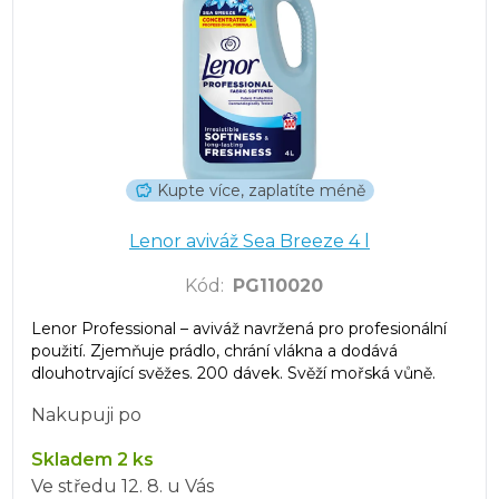
Kupte více, zaplatíte méně
Lenor aviváž Sea Breeze 4 l
Kód
:
PG110020
Lenor Professional – aviváž navržená pro profesionální
použití. Zjemňuje prádlo, chrání vlákna a dodává
dlouhotrvající svěžes. 200 dávek. Svěží mořská vůně.
Nakupuji po
Skladem 2 ks
Ve středu
12. 8.
u Vás