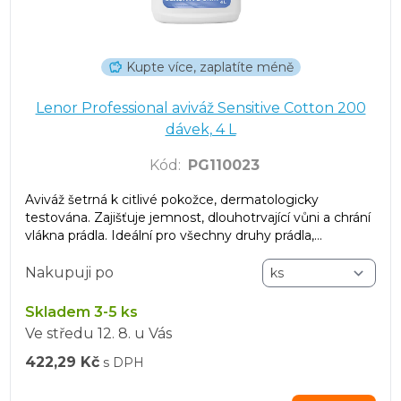
Kupte více, zaplatíte méně
Lenor Professional aviváž Sensitive Cotton 200
dávek, 4 L
Kód
:
PG110023
Aviváž šetrná k citlivé pokožce, dermatologicky
testována. Zajišťuje jemnost, dlouhotrvající vůni a chrání
vlákna prádla. Ideální pro všechny druhy prádla,
zanechává prádlo svěží i po sušení v sušičce.
Nakupuji po
Skladem 3-5 ks
Ve středu
12. 8.
u Vás
422,29 Kč
s DPH