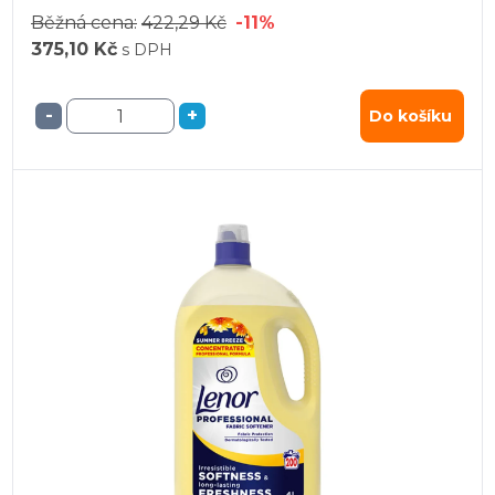
Běžná cena:
422,29 Kč
-11%
375,10 Kč
s DPH
-
+
Do košíku