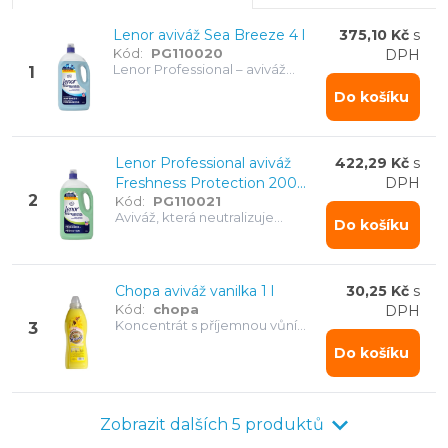
Lenor aviváž Sea Breeze 4 l
375,10 Kč
s
Kód:
PG110020
DPH
Lenor Professional – aviváž
1
navržená pro profesionální
Do košíku
použití. Zjemňuje prádlo, chrání
vlákna a dodává dlouhotrvající
svěžes. 200 dávek. Svěží mořská
vůně.
Lenor Professional aviváž
422,29 Kč
s
Freshness Protection 200
DPH
2
Kód:
PG110021
dávek, 4 L
Aviváž, která neutralizuje
Do košíku
zápachy a zároveň pečuje o
vaše prádlo – svěžest a ochrana
v jednom. 200 dávek
Chopa aviváž vanilka 1 l
30,25 Kč
s
Kód:
chopa
DPH
Koncentrát s příjemnou vůní
3
vanilky
Do košíku
Zobrazit dalších 5 produktů