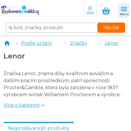
Lenor aviváž Summer Breeze 5 l
Lenor aviváž Spring Breeze 5 l
Menu
Lenor aviváž Eliminator 4,75 l
Chopa aviváž vanilka 1 l
Hledat
Lenor aviváž Summer Breeze 4 l
Lenor Professional aviváž Freshness Protection 200 dáve
Podle určení
Značky
Lenor
Lenor aviváž Sea Breeze 4 l
Lenor Professional aviváž Sensitive Cotton 200 dávek, 4 
Lenor
Značka Lenor, známá díky kvalitním avivážím a
dalším pracím prostředkům, patří společnosti
Procter&Gamble, která byla založena v roce 1837
výrobcem svíček Williamem Procterem a výrobcem
mýdla James Gamblem v USA.
Více o kategorii
Nejprodávanější produkty