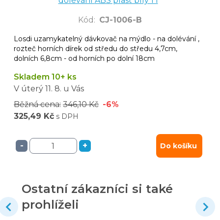
dolévání ABS plast bílý 1 l
Kód
:
CJ-1006-B
Losdi uzamykatelný dávkovač na mýdlo - na dolévání ,
rozteč horních dírek od středu do středu 4,7cm,
dolních 6,8cm - od horních po dolní 18cm
Skladem 10+ ks
V úterý
11. 8.
u Vás
Běžná cena:
346,10 Kč
-6%
325,49 Kč
s DPH
-
+
Do košíku
Ostatní zákazníci si také
prohlíželi