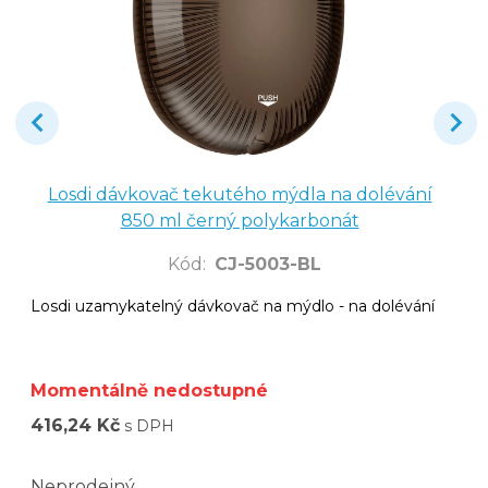
Losdi dávkovač tekutého mýdla na dolévání
850 ml černý polykarbonát
Kód
:
CJ-5003-BL
Losdi uzamykatelný dávkovač na mýdlo - na dolévání
Momentálně nedostupné
416,24 Kč
s DPH
Neprodejný