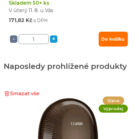
Skladem 50+ ks
V úterý
11. 8.
u Vás
171,82 Kč
s DPH
-
+
Do košíku
Naposledy prohlížené produkty
Smazat vše
Sleva
Výprodej