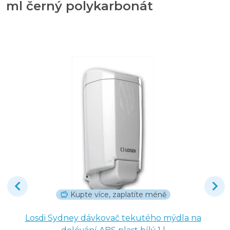
ml černý polykarbonát
Kupte více, zaplatíte méně
Losdi Sydney dávkovač tekutého mýdla na