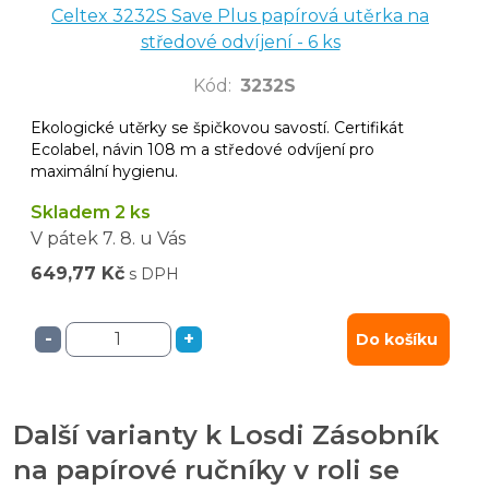
Celtex 3232S Save Plus papírová utěrka na
středové odvíjení - 6 ks
Kód
:
3232S
Ekologické utěrky se špičkovou savostí. Certifikát
Ecolabel, návin 108 m a středové odvíjení pro
maximální hygienu.
Skladem 2 ks
V pátek
7. 8.
u Vás
649,77 Kč
s DPH
-
+
Do košíku
Další varianty k Losdi Zásobník
na papírové ručníky v roli se