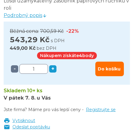
Losdi uzamykatelný zásobník papírových ručníků v
roli
Podrobný popis
Běžná cena:
700,59 Kč
-22%
543,29 Kč
s DPH
449,00 Kč
bez DPH
Nákupem získáte
4
body
-
+
Do košíku
Skladem 10+ ks
V pátek
7. 8.
u Vás
Jste firma? Máme pro vás lepší ceny -
Registrujte se
Vytisknout
Odeslat poptávku