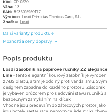
Kód
:
CP-0520
Váha
:
1.3
EAN
:
8436015950177
Výrobce
:
Losdi Primicias Técnicas Cardi, S.L.
Značka
:
Losdi
Další varianty produktu
Možnosti a ceny dopravy
Popis produktu
Losdi zásobník na papírové ručníky ZZ Elegance
Line
- tento elegantní kouřový zásobník je vyroben
z ABS plastu, a tím je odolný proti vandalismu. Svým
designem zapadne do každého prostoru. Zásobník
je vybaven průzorem pro sledování stavu ručníků a
bezpečným zamykáním na klíček.
Vhodné jsou především do zátěžových prostor jako
jsou hotely, restaurace, nemocnice, jídelny, kuchyně,