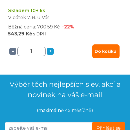
Skladem 10+ ks
V pátek
7. 8.
u Vás
Běžná cena:
700,59 Kč
-22%
543,29 Kč
s DPH
-
+
Do košíku
Výběr těch nejlepších slev, akcí a
novinek na váš e-mail
(maximálně 4x měsíčně)
Přihlásit se