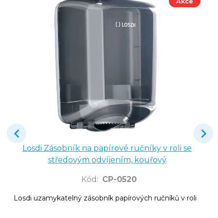
Akce
Losdi Zásobník na papírové ručníky v roli se
středovým odvíjením, kouřový
Kód
:
CP-0520
Losdi uzamykatelný zásobník papírových ručníků v roli