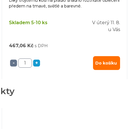
Díky trojitému koši na prádlo snadno roztřídíte oblečení
předem na tmavé, světlé a barevné.
Skladem 5-10 ks
V úterý
11. 8.
u Vás
467,06 Kč
s DPH
-
+
Do košíku
ukty