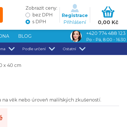
Zobrazit ceny:
bez DPH
Registrace
s DPH
0,00 Kč
Přihlášení
+420 774 488 123
DNA
BLOG
Po - Pá, 8:00 - 16:30
ena
Podle určení
Ostatní
0 x 40 cm
 na věk nebo úroveň malířských zkušeností.
é