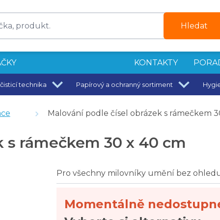
Hledat
ČKY
KONTAKTY
PORA
čisticí technika
Papírový a ochranný sortiment
Hygi
k
ace
Malování podle čísel obrázek s rámečkem 3
ce
ek s rámečkem 30 x 40 cm
Pro všechny milovníky umění bez ohledu
Momentálně nedostupn