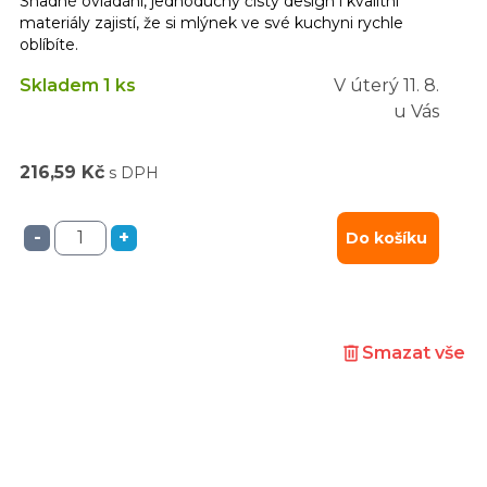
Snadné ovládání, jednoduchý čistý design i kvalitní
materiály zajistí, že si mlýnek ve své kuchyni rychle
oblíbíte.
Skladem 1 ks
V úterý
11. 8.
u Vás
216,59 Kč
s DPH
-
+
Do košíku
Smazat vše