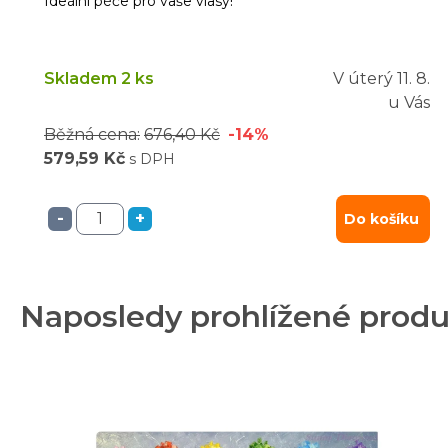
Ideální péče pro vaše vlasy!
Skladem 2 ks
V úterý
11. 8.
u Vás
Běžná cena:
676,40 Kč
-14%
579,59 Kč
s DPH
-
+
Do košíku
Naposledy prohlížené prod