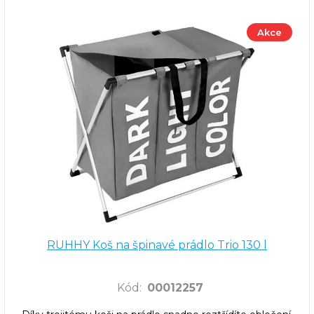
Akce
RUHHY Koš na špinavé prádlo Trio 130 l
Kód
:
00012257