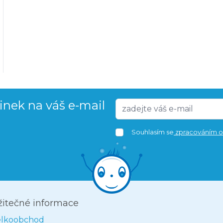
vinek na váš e-mail
Souhlasím se
zpracováním o
žitečné informace
elkoobchod