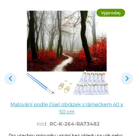
Výprodej
Malování podle čísel obrázek s rámečkem 40 x
50 cm
Kód
:
RC-K-264-RA73482
Pro všechny milovníky umění bez ohledu na věk nebo