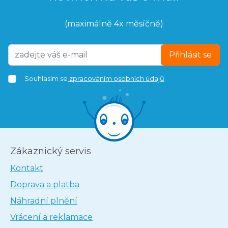
(maximálně 4x měsíčně)
Přihlásit se
Souhlasím se
zpracováním osobních údajů
Zákaznický servis
Kontakt
Doprava a platba
Náhradní plnění
Vrácení a reklamace