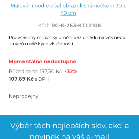
Malování podle čísel obrázek s rámečkem 30 x
40 cm
Kód
:
RC-K-263-KTL2108
Pro všechny milovníky umění bez ohledu na věk nebo
úroveň malířských zkušeností.
Momentálně nedostupné
Běžná cena:
157,30 Kč
-32%
107,69 Kč
s DPH
Neprodejný
Výběr těch nejlepších slev, akcí a
novinek na váš e-mail