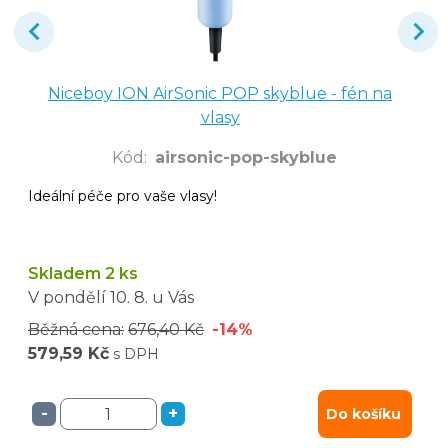
Niceboy ION AirSonic POP skyblue - fén na
vlasy
Kód
:
airsonic-pop-skyblue
Ideální péče pro vaše vlasy!
Skladem 2 ks
V pondělí
10. 8.
u Vás
Běžná cena:
676,40 Kč
-14%
579,59 Kč
s DPH
-
+
Do košíku