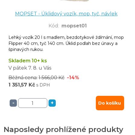
MOPSET - Úklidový vozík, mop, tyč, návlek
Kód
:
mopset01
Lehký vozík 20 l s madlem, bezdotykové ždímání, mop
Flipper 40 cm, tyč 140 cm. Úklid podlah bez únavy a
špinavých rukou.
Skladem 10+ ks
V pátek
7. 8.
u Vás
Běžná cena:
1 566,00 Kč
-14%
1 351,57 Kč
s DPH
-
+
Do košíku
Naposledy prohlížené produkty