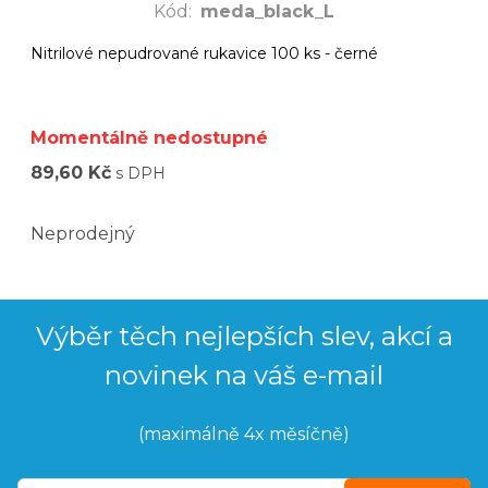
Kód
:
meda_black_L
Nitrilové nepudrované rukavice 100 ks - černé
Momentálně nedostupné
89,60 Kč
s DPH
Neprodejný
Výběr těch nejlepších slev, akcí a
novinek na váš e-mail
(maximálně 4x měsíčně)