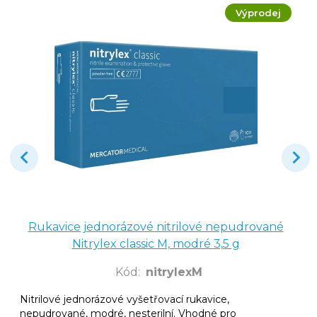
Výprodej
Rukavice jednorázové nitrilové nepudrované
Nitrylex classic M, modré 3,5 g
Kód
:
nitrylexM
Nitrilové jednorázové vyšetřovací rukavice,
nepudrované, modré, nesterilní. Vhodné pro