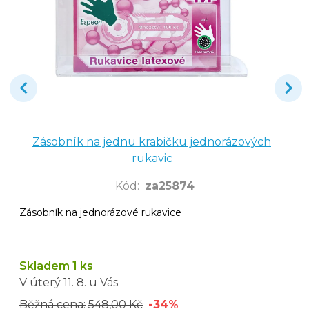
Zásobník na jednu krabičku jednorázových
rukavic
Kód
:
za25874
Zásobník na jednorázové rukavice
Skladem 1 ks
V úterý
11. 8.
u Vás
Běžná cena:
548,00 Kč
-34%