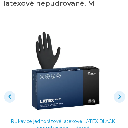
latexové nepudrované, M
Rukavice jednorázové latexové LATEX BLACK