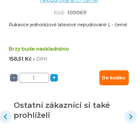
nepudrované L - černé
Kód
:
100069
Rukavice jednorázové latexové nepudrované L - černé
Brzy bude naskladněno
158,51 Kč
s DPH
-
+
Do košíku
Ostatní zákazníci si také
prohlíželi