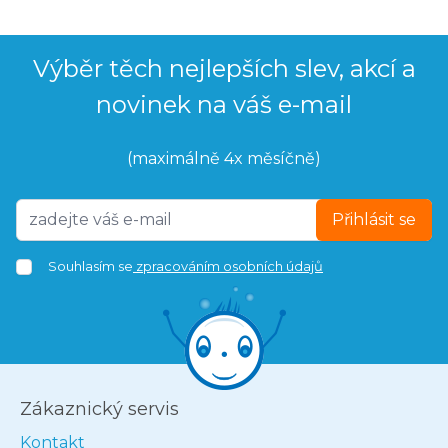
Výběr těch nejlepších slev, akcí a
novinek na váš e-mail
(maximálně 4x měsíčně)
Přihlásit se
Souhlasím se
zpracováním osobních údajů
Zákaznický servis
Kontakt