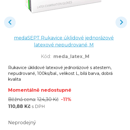
medaSEPT Rukavice úklidové jednorázové
latexové nepudrované, M
Kód
:
meda_latex_M
Rukavice úklidové latexové jednorázové s atestem,
nepudrované, 100ks/bal., velikost L, bílá barva, dobrá
kvalita
Momentálně nedostupné
Běžná cena:
124,30 Kč
-11%
110,88 Kč
s DPH
Neprodejný