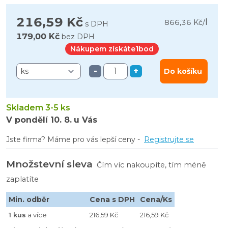
216,59 Kč
l
866,36 Kč
/
s DPH
179,00 Kč
bez DPH
Nákupem získáte
1
bod
-
+
Do košíku
Skladem 3-5 ks
V pondělí
10. 8.
u Vás
Jste firma? Máme pro vás lepší ceny -
Registrujte se
Množstevní sleva
Čím víc nakoupíte, tím méně
zaplatíte
Min. odběr
Cena s DPH
Cena/Ks
1 kus
a více
216,59 Kč
216,59 Kč