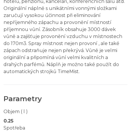
hotelů, penzionů, kanceláří, konferenčních sálů atd.
Originální náplně s unikátními vonnými složkami
zaručují vysokou účinnost při eliminování
nepříjemného zápachu a provonění místností
příjemnou vůní. Zásobník obsahuje 3000 dávek
vůně a zajišťuje provonění vzduchu v místnostech
do 170m3. Spray místnost nejen provoní , ale také
zápach odstraňuje nejen překrývá. Vůně je velmi
originální a připomíná vůní velmi kvalitních a
drahých parfémů. Náplň je možno také použít do
automatických strojků TimeMist.
Parametry
Objem ( l )
0.25
Spotřeba