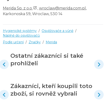
Merida Sp. z o.o.
,
wroclaw@merida.com.pl
,
Karkonoska 59, Wroclaw, 530 14
Hygienické systémy
/
Osvěžovače a vůně
/
Náplně do osvěžovačů
Podle určení
/
Značky
/
Merida
Ostatní zákazníci si také
prohlíželi
Zákazníci, kteří koupili toto
zboží, si rovněž vybrali