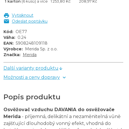
1 karton
(6 kusů) a více
1 253,80 Kč
208,97 Kč
Vytisknout
Odeslat poptávku
Kód
:
OE77
Váha
:
0.24
EAN
:
5908248109118
Výrobce
:
Merida Sp. z o.o.
Značka
:
Merida
Další varianty produktu
Možnosti a ceny dopravy
Popis produktu
Osvěžovač vzduchu DAVANIA do osvěžovače
Merida
- příjemná, delikátní a nezaměnitelná vůně
zajišťující dlouhodobý vonný efekt, vhodná do