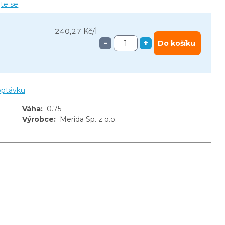
jte se
l
240,27 Kč
/
-
+
Do košíku
optávku
Váha
:
0.75
Výrobce
:
Merida Sp. z o.o.