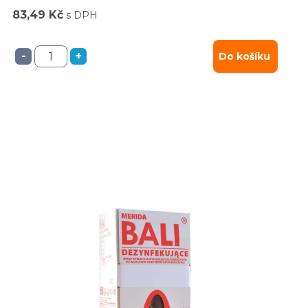
83,49 Kč
s DPH
-
+
Do košíku