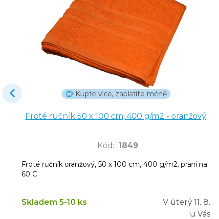
Kupte více, zaplatíte méně
Froté ručník 50 x 100 cm, 400 g/m2 - oranžový
Kód
:
1849
Froté ručník oranžový, 50 x 100 cm, 400 g/m2, praní na
60 C
Skladem 5-10 ks
V úterý
11. 8.
u Vás