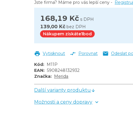
Jste firma? Máme pro vás lepší ceny -
Registru
168,19 Kč
s DPH
139,00 Kč
bez DPH
Nákupem získáte
1
bod
Vytisknout
Porovnat
Odeslat p
Kód
:
M11P
EAN
:
5908248132932
Značka
:
Merida
Další varianty produktu
Možnosti a ceny dopravy