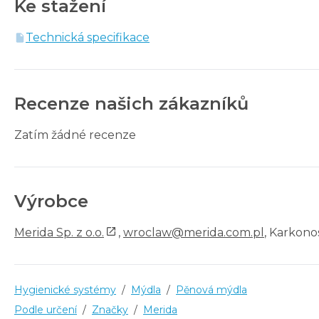
Ke stažení
Technická specifikace
Recenze našich zákazníků
Zatím žádné recenze
Výrobce
Merida Sp. z o.o.
,
wroclaw@merida.com.pl
, Karkono
Hygienické systémy
/
Mýdla
/
Pěnová mýdla
Podle určení
/
Značky
/
Merida