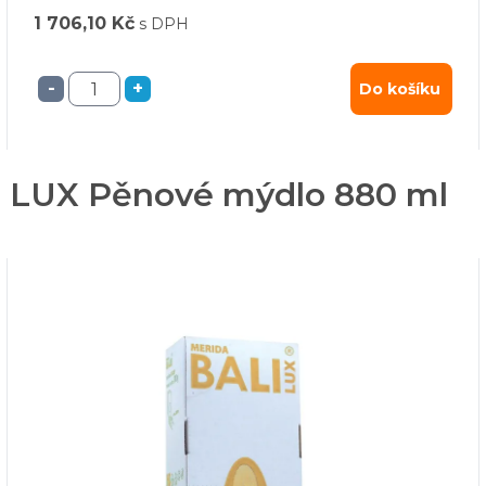
1 706,10 Kč
s DPH
-
+
Do košíku
LI LUX Pěnové mýdlo 880 ml