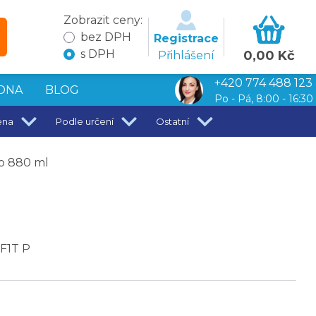
Zobrazit ceny:
bez DPH
Registrace
s DPH
0,00 Kč
Přihlášení
+420 774 488 123
DNA
BLOG
Po - Pá, 8:00 - 16:30
ena
Podle určení
Ostatní
o 880 ml
F1T P