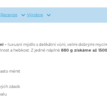
Recenze
Výrobce
ml -
luxusní mýdlo s delikátní vůní, velmi dobrými mycím
užnost a hebkost. Z jedné náplně
880 g získáme až 150
často měnit
ových zásob
balu