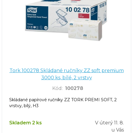
Tork 100278 Skládané ručníky ZZ soft premium
3000 ks, bílé, 2 vrstvy
Kód
:
100278
Skládané papírové ručníky ZZ TORK PREMI SOFT, 2
vrstvy, bílý, H3
Skladem 2 ks
V úterý
11. 8.
u Vás