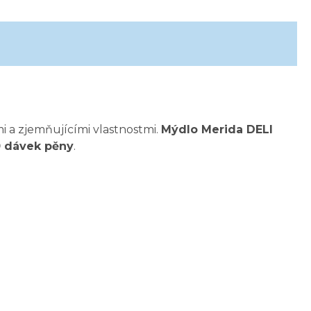
i a zjemňujícími vlastnostmi.
Mýdlo Merida DELI
0 dávek pěny
.