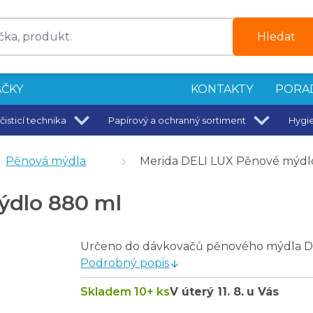
Hledat
ČKY
KONTAKTY
PORA
čisticí technika
Papírový a ochranný sortiment
Hygi
, bílé, 2 vrstvy
Pěnová mýdla
Merida DELI LUX Pěnové mýdl
ní na 90 C
ýdlo 880 ml
Určeno do dávkovačů pěnového mýdla D
Podrobný popis
Skladem 10+ ks
V úterý
11. 8.
u Vás