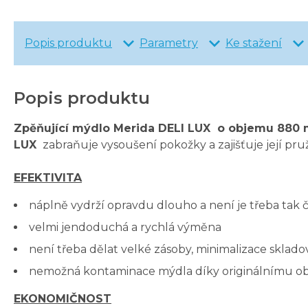
Popis produktu
Parametry
Ke stažení
Popis produktu
Zpěňující mýdlo Merida DELI LUX o objemu 880 
LUX
zabraňuje vysoušení pokožky a zajišťuje její pr
EFEKTIVITA
náplně vydrží opravdu dlouho a není je třeba tak 
velmi jendoduchá a rychlá výměna
není třeba dělat velké zásoby, minimalizace sklad
nemožná kontaminace mýdla díky originálnímu o
EKONOMIČNOST